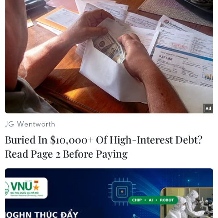
#tin tức 24h
#tin tức mới nhất trong ngày
#tin tức thời sự
#tin tức hot
#tin tức an ninh
#tin tức hot
#an ninh
#an ninh nghệ an
#thời sự
#thời sự hôm nay
#bản tin thời sự
Đức
Theo dõi VietnamPlus
JG Wentworth
Buried In $10,000+ Of High-Interest Debt?
Read Page 2 Before Paying
TIN LIÊN QUAN