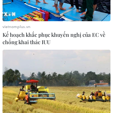
Madrid gặp Bayern Munich đêm thứ Tư tuần tới.
vietnamplus.vn
Kế hoạch khắc phục khuyến nghị của EC về
chống khai thác IUU
FC Bayern: Vị trí nào cho Sven Ulreich
nếu Manuel Neuer trở lại?