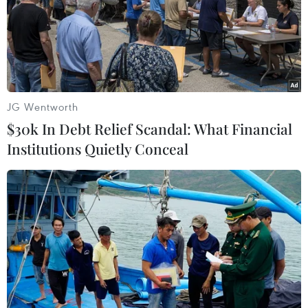
JG Wentworth
$30k In Debt Relief Scandal: What Financial
Institutions Quietly Conceal
Bán kết Champions League: Madrid đang
“nóng” trước trận tái ngộ Bayern
22/04/2018 01:51
Bầu không khí ở Madrid đang trở nên căng thẳng trước
trận bán kết lượt đi sẽ diễn ra trên sân Allianz khi Real