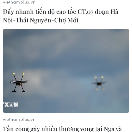
vietnamplus.vn
Lựa chọn nào cho HLV Jupp Heynckes khi
Đẩy nhanh tiến độ cao tốc CT.07 đoạn Hà
đại chiến Real Madrid?
Nội-Thái Nguyên-Chợ Mới
23/04/2018 01:02
Jupp Heynckes chắc chắn đang lên kế hoạch kỹ lưỡng
cho Bayern Munich trong cuộc tiếp đón Real Madrid ở
trận bán kết lượt đi Champions League mùa này.
vietnamplus.vn
Tấn công gây nhiều thương vong tại Nga và