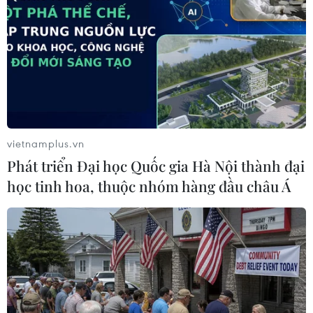
vietnamplus.vn
Phát triển Đại học Quốc gia Hà Nội thành đại
Zidane 'lãng quên' quá khứ, nhưng Bayern
học tinh hoa, thuộc nhóm hàng đầu châu Á
Munich thì không
15/04/2018 11:00
HLV Zinedine Zidane đã tỏ ra thận trọng khi nói về cuộc
đối đầu sắp tới giữa Bayern Munich và Real Madrid tại
bán kết Champions League mùa này.