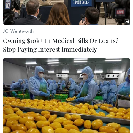
JG Wentworth
Owning $10k+ In Medical Bills Or Loans?
Stop Paying Interest Immediately
Bjorn Kuipers sẽ bắt chính trận Bayern-Real. (Nguồn:
fcbayern.com)
Liên đoàn bóng đá châu Âu (UEFA) vừa chính
thức chỉ định Bjorn Kuipers làm trọng tài chính
ở trận cầu duyên nợ Bayern Munich-Real