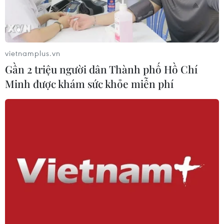
TIN CÙNG CHUYÊN MỤC
ASEAN Cup 2026: Malaysia sẵn sàng
tạo bất ngờ trước Việt Nam
vietnamplus.vn
10/08/2026 05:35
Gần 2 triệu người dân Thành phố Hồ Chí
Minh được khám sức khỏe miễn phí
Cập nhật lịch thi đấu
bán kết ASEAN Cup 2026 của hai cặp
đấu
10/08/2026 03:08
Truyền thông Hàn Quốc đánh giá
cao đội tuyển Việt Nam với chuỗi 22
trận bất bại
09/08/2026 04:22