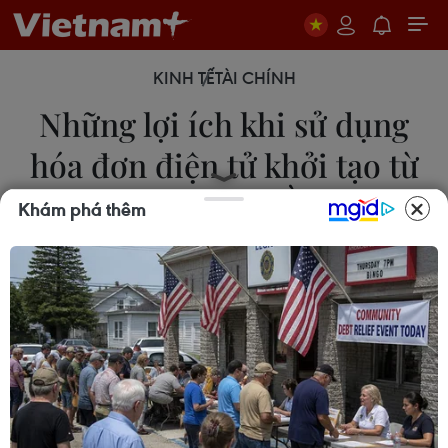
KINH TẾ
TÀI CHÍNH
Những lợi ích khi sử dụng
hóa đơn điện tử khởi tạo từ
máy tính tiền
Khám phá thêm
01/06/2025 06:24
Từ ngày 1/6/2025, hộ kinh doanh, cá nhân kinh
doanh có doanh thu từ 1 tỷ đồng/năm trở lên; DN
bán hàng trực tiếp đến người tiêu dùng phải dùng
hóa đơn điện tử từ máy tính tiền kết nối cơ quan
thuế.