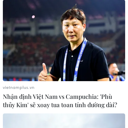
vietnamplus.vn
Nhận định Việt Nam vs Campuchia: 'Phù
thủy Kim' sẽ xoay tua toan tính đường dài?