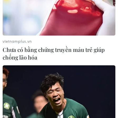
06/08/2026 10:23
NAPAS, BIDV và Weixin Pay mở rộng
thanh toán QR Việt Nam-Trung
Quốc
vietnamplus.vn
06/08/2026 07:34
Chưa có bằng chứng truyền máu trẻ giúp
chống lão hóa
Làn sóng tấn công mạng nhằm vào
các quỹ đầu cơ lớn của Mỹ
06/08/2026 06:47
Đồng USD trước bước ngoặt do đồng
yen mạnh lên và số liệu việc làm Mỹ
06/08/2026 05:14