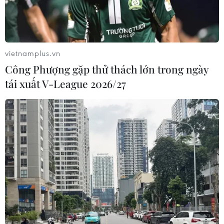
Lãi suất ngân hàng ngày 6/8: Kỳ hạn
3 tháng đang được mức lãi suất tối đa
vietnamplus.vn
06/08/2026 00:06
Công Phượng gặp thử thách lớn trong ngày
tái xuất V-League 2026/27
Mỹ phát tín hiệu ủng hộ ổn định
đồng won của Hàn Quốc
05/08/2026 23:26
Mỹ hoàn trả khoảng 100 tỷ USD thuế
quan sau phán quyết của Tòa án Tối
cao
05/08/2026 22:58