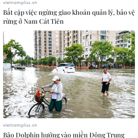
vietnamplus.vn
Bất cập việc ngừng giao khoán quản lý, bảo vệ
Standard Chartered huy động thành
công khoản vay xã hội 721 triệu USD
rừng ở Nam Cát Tiên
cho HDBank
05/08/2026 07:46
Tăng tốc giải ngân đầu tư công,
chấm dứt tâm lý trông chờ
05/08/2026 07:39
Hoàn thiện khuôn khổ pháp lý về
ngân hàng và phòng, chống rửa tiền
05/08/2026 03:43
vietnamplus.vn
Bão Dolphin hướng vào miền Đông Trung