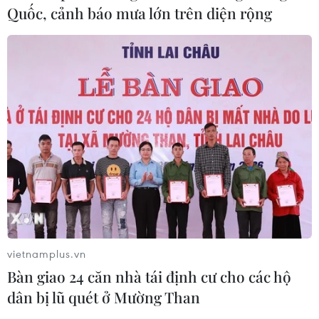
Quốc, cảnh báo mưa lớn trên diện rộng
Cà Mau gỡ “điểm nghẽn” mặt bằng,
xây dựng kịch bản giải ngân
05/08/2026 01:18
Điều gì chờ đợi đồng yen sau cái bắt
tay giữa Mỹ-Nhật?
04/08/2026 14:11
Sửa Luật Trưng mua, trưng dụng tài
sản giải quyết vướng mắc trên thực
tiễn
vietnamplus.vn
Bàn giao 24 căn nhà tái định cư cho các hộ
04/08/2026 13:10
dân bị lũ quét ở Mường Than
Đề xuất 5 nhóm chính sách sửa đổi