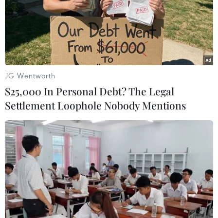
JG Wentworth
$25,000 In Personal Debt? The Legal
Settlement Loophole Nobody Mentions
Hộ kinh doanh có doanh thu từ 1 tỷ đồng
mỗi năm bắt buộc dùng hóa đơn điện tử
30/05/2025 04:20
Nhiều chính sách kinh tế áp dụng với hộ kinh doanh,