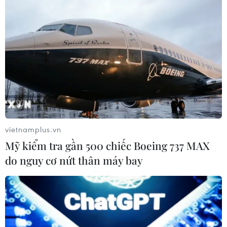
vietnamplus.vn
Mỹ kiểm tra gần 500 chiếc Boeing 737 MAX
do nguy cơ nứt thân máy bay
TIN CÙNG CHUYÊN MỤC
Google Wallet cho phép phụ huynh
thiết lập số dư an toàn của con cái