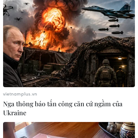
Theo dõi VietnamPlus
TIN LIÊN QUAN
vietnamplus.vn
Nga thông báo tấn công căn cứ ngầm của
Ukraine