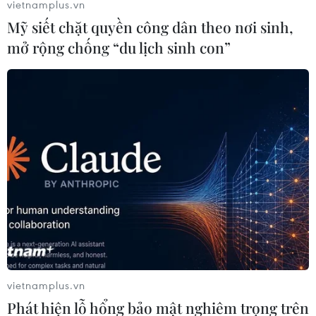
vietnamplus.vn
Mỹ siết chặt quyền công dân theo nơi sinh,
mở rộng chống “du lịch sinh con”
vietnamplus.vn
Phát hiện lỗ hổng bảo mật nghiêm trọng trên