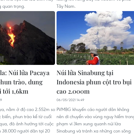
g quan trọng.
Tây Nam.
a: Núi lửa Pacaya
Núi lửa Sinabung tại
phun trào, dung
Indonesia phun cột tro bụi
 tới 1,6km
cao 2.000m
19
06/05/2021 14:49
ya, nằm ở độ cao 2.552m so
PVMBG khuyến cáo người dân không
biển, phun trào kể từ cuối
nên di chuyển vào vùng nguy hiểm tron
qua, đã ảnh hưởng tới cuộc
phạm vi 3km xung quanh núi lửa
 38.000 người dân tại 20
Sinabung và tránh xa những con sông