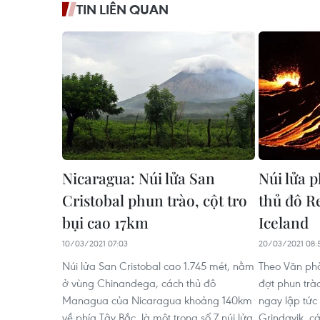
TIN LIÊN QUAN
Nicaragua: Núi lửa San
Núi lửa 
Cristobal phun trào, cột tro
thủ đô R
bụi cao 17km
Iceland
10/03/2021 07:03
20/03/2021 08:
Núi lửa San Cristobal cao 1.745 mét, nằm
Theo Văn phò
ở vùng Chinandega, cách thủ đô
đợt phun trà
Managua của Nicaragua khoảng 140km
ngay lập tức 
về phía Tây Bắc, là một trong số 7 núi lửa
Grindavik, c