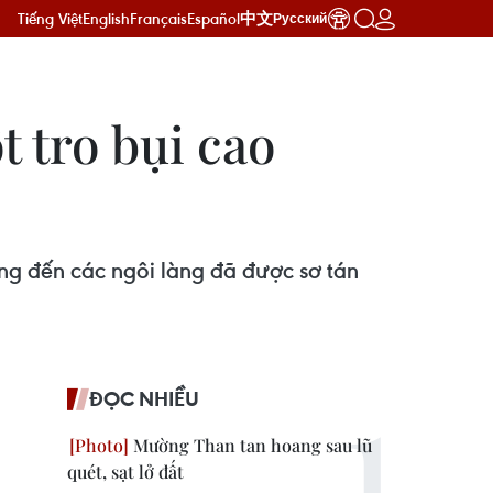
Tiếng Việt
English
Français
Español
中文
Русский
t tro bụi cao
ng đến các ngôi làng đã được sơ tán
ĐỌC NHIỀU
Mường Than tan hoang sau lũ
quét, sạt lở đất