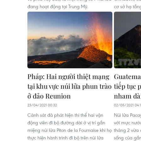
đang hoạt động tại Trung Mỹ.
cơ sở hạ tần
Pháp: Hai người thiệt mạng
Guatemal
tại khu vực núi lửa phun trào
tiếp tục 
ở đảo Reunion
nham dài
23/04/2021 00:32
02/05/2021 04:
Cảnh sát đã phát hiện thi thể hai vận
Núi lửa Paca
động viên đi bộ đường dài ở vị trí gần
với mực nước 
miệng núi lửa Piton de la Fournaise khi họ
tháng 2 vừa 
thực hiện hành trình đi bộ trên núi lửa
sống của gần