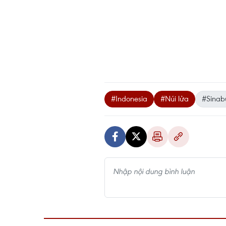
#Indonesia
#Núi lửa
#Sinab