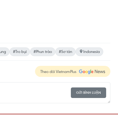
ung
#Tro bụi
#Phun trào
#Sơ tán
Indonesia
Theo dõi VietnamPlus
GỬI BÌNH LUẬN