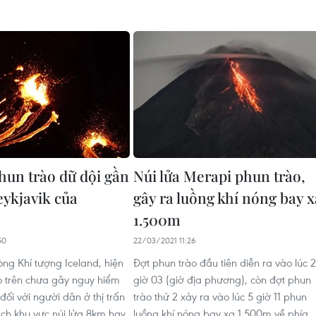
phun trào dữ dội gần
Núi lửa Merapi phun trào,
eykjavik của
gây ra luồng khí nóng bay x
1.500m
50
22/03/2021 11:26
ng Khí tượng Iceland, hiện
Đợt phun trào đầu tiên diễn ra vào lúc 2
o trên chưa gây nguy hiểm
giờ 03 (giờ địa phương), còn đợt phun
đối với người dân ở thị trấn
trào thứ 2 xảy ra vào lúc 5 giờ 11 phun
ách khu vực núi lửa 8km hay
luồng khí nóng bay xa 1.500m về phía