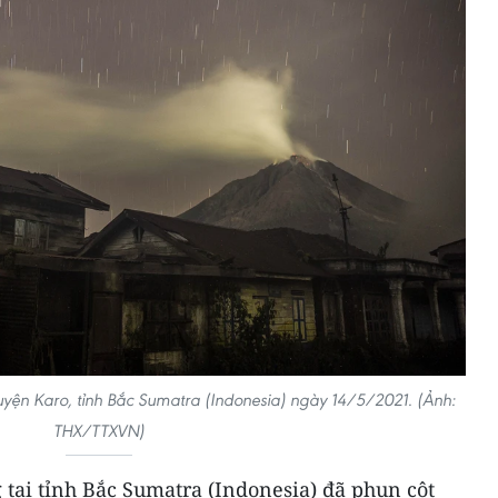
huyện Karo, tỉnh Bắc Sumatra (Indonesia) ngày 14/5/2021. (Ảnh:
THX/TTXVN)
 tại tỉnh Bắc Sumatra (Indonesia) đã phun cột