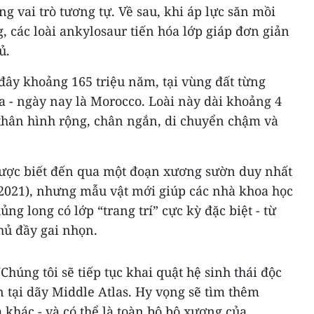
g vai trò tương tự. Về sau, khi áp lực săn mồi
, các loài ankylosaur tiến hóa lớp giáp đơn giản
ủ.
đây khoảng 165 triệu năm, tại vùng đất từng
a - ngày nay là Morocco. Loài này dài khoảng 4
 thân hình rộng, chân ngắn, di chuyển chậm và
được biết đến qua một đoạn xương sườn duy nhất
 2021), nhưng mẫu vật mới giúp các nhà khoa học
g long có lớp “trang trí” cực kỳ đặc biệt - từ
hủ đầy gai nhọn.
húng tôi sẽ tiếp tục khai quật hệ sinh thái độc
 tại dãy Middle Atlas. Hy vọng sẽ tìm thêm
 khác - và có thể là toàn bộ bộ xương của