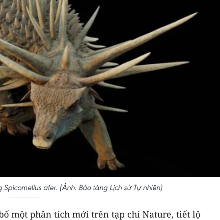
Spicomellus afer. (Ảnh: Bảo tàng Lịch sử Tự nhiên)
ố một phân tích mới trên tạp chí Nature, tiết lộ