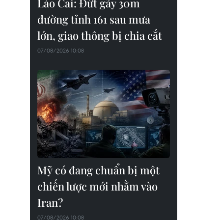
Lào Cai: Đứt gãy 30m
đường tỉnh 161 sau mưa
lớn, giao thông bị chia cắt
07/08/2026 10:08
Mỹ có đang chuẩn bị một
chiến lược mới nhằm vào
Iran?
07/08/2026 10:08