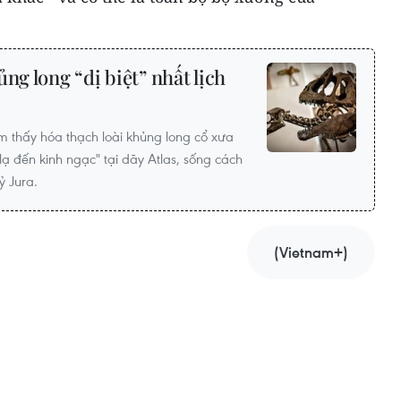
ng long “dị biệt” nhất lịch
 thấy hóa thạch loài khủng long cổ xưa
lạ đến kinh ngạc" tại dãy Atlas, sống cách
ỷ Jura.
(Vietnam+)