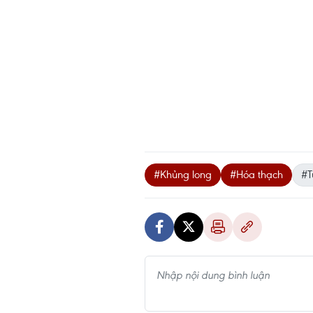
#Khủng long
#Hóa thạch
#T