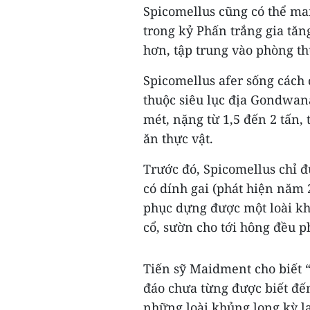
Spicomellus cũng có thể man
trong kỷ Phấn trắng gia tăng
hơn, tập trung vào phòng th
Spicomellus afer sống cách 
thuộc siêu lục địa Gondwan
mét, nặng từ 1,5 đến 2 tấn,
ăn thực vật.
Trước đó, Spicomellus chỉ 
có dính gai (phát hiện năm
phục dựng được một loài khủn
cổ, sườn cho tới hông đều p
Tiến sỹ Maidment cho biết “C
đáo chưa từng được biết đến
những loài khủng long kỳ lạ