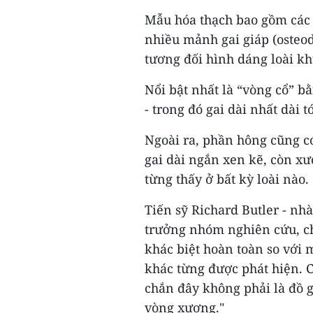
Mẫu hóa thạch bao gồm các
nhiều mảnh gai giáp (osteo
tương đối hình dáng loài k
Nổi bật nhất là “vòng cổ” b
- trong đó gai dài nhất dài 
Ngoài ra, phần hông cũng có
gai dài ngắn xen kẽ, còn xư
từng thấy ở bất kỳ loài nào.
Tiến sỹ Richard Butler - nh
trưởng nhóm nghiên cứu, cho
khác biệt hoàn toàn so với m
khác từng được phát hiện. 
chắn đây không phải là đồ g
vòng xương."