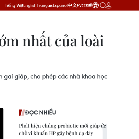
Tiếng Việt
English
Français
Español
中文
Русский
sớm nhất của loài
 gai giáp, cho phép các nhà khoa học
ĐỌC NHIỀU
Phát hiện chủng probiotic mới giúp ức
chế vi khuẩn HP gây bệnh dạ dày