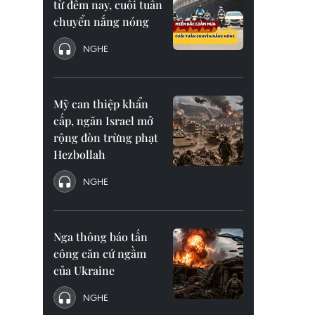
từ đêm nay, cuối tuần
chuyển nắng nóng
NGHE
Mỹ can thiệp khẩn
cấp, ngăn Israel mở
rộng đòn trừng phạt
Hezbollah
NGHE
Nga thông báo tấn
công căn cứ ngầm
của Ukraine
NGHE