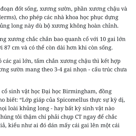
 đoạn đốt sống, xương sườn, phần xương chậu và
derms), cho phép các nhà khoa học phục dựng
hủng long này dù bộ xương không hoàn chỉnh.
ằng xương chắc chắn bao quanh cổ với 10 gai lớn
tới 87 cm và có thể còn dài hơn khi còn sống.
 các gai lớn, tấm chắn xương chậu thì kết hợp
ơng sườn mang theo 3-4 gai nhọn - cấu trúc chưa
à cổ sinh vật học Đại học Birmingham, đồng
 biết: “Lớp giáp của Spicomellus thực sự kỳ dị,
ọi loài khủng long - hay bất kỳ sinh vật nào
Chúng tôi thậm chí phải chụp CT ngay để chắc
iả, kiểu như ai đó dán mấy cái gai lên một cái