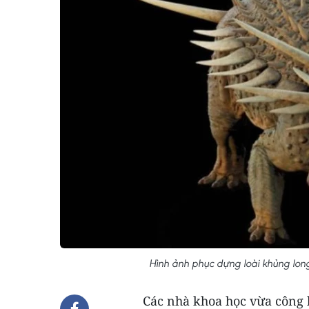
Hình ảnh phục dựng loài khủng long 
Các nhà khoa học vừa công b