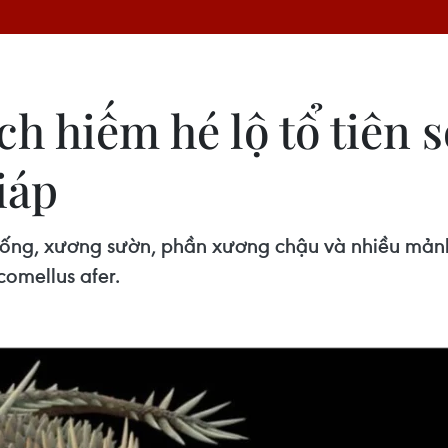
ch hiếm hé lộ tổ tiên 
iáp
ống, xương sườn, phần xương chậu và nhiều mảnh
omellus afer.