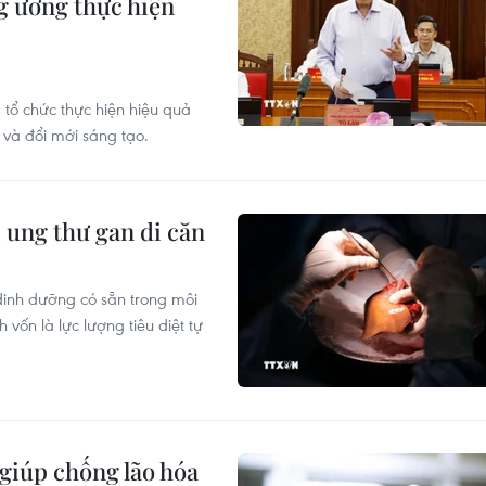
g ương thực hiện
 tổ chức thực hiện hiệu quả
 và đổi mới sáng tạo.
ị ung thư gan di căn
dinh dưỡng có sẵn trong môi
vốn là lực lượng tiêu diệt tự
giúp chống lão hóa