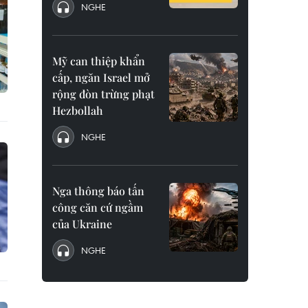
NGHE
Mỹ can thiệp khẩn
cấp, ngăn Israel mở
rộng đòn trừng phạt
Hezbollah
NGHE
Nga thông báo tấn
công căn cứ ngầm
của Ukraine
NGHE