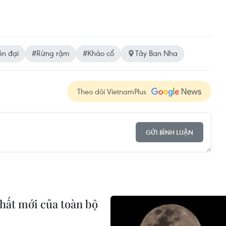
ên đại
#Rừng rậm
#Khảo cổ
Tây Ban Nha
Theo dõi VietnamPlus
GỬI BÌNH LUẬN
hất mới của toàn bộ