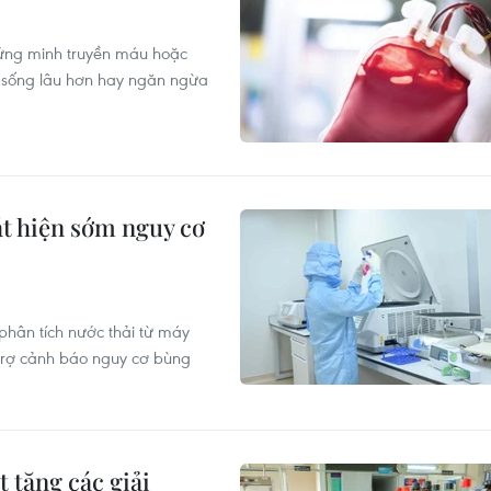
hứng minh truyền máu hoặc
i, sống lâu hơn hay ngăn ngừa
át hiện sớm nguy cơ
hân tích nước thải từ máy
trợ cảnh báo nguy cơ bùng
 tặng các giải