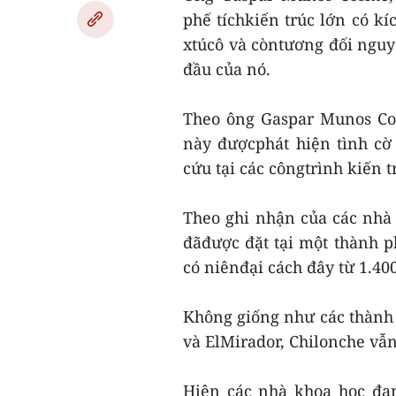
phế tíchkiến trúc lớn có k
xtúcô và còntương đối nguy
đầu của nó.
Theo ông Gaspar Munos Co
này đượcphát hiện tình cờ
cứu tại các côngtrình kiến t
Theo ghi nhận của các nhà k
đãđược đặt tại một thành 
có niênđại cách đây từ 1.40
Không giống như các thành
và ElMirador, Chilonche vẫn
Hiện các nhà khoa học đa