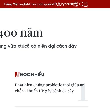
Tiếng Việt
English
Français
Español
中文
Русский
1.400 năm
ằng vữa xtúcô có niên đại cách đây
ĐỌC NHIỀU
Phát hiện chủng probiotic mới giúp ức
chế vi khuẩn HP gây bệnh dạ dày