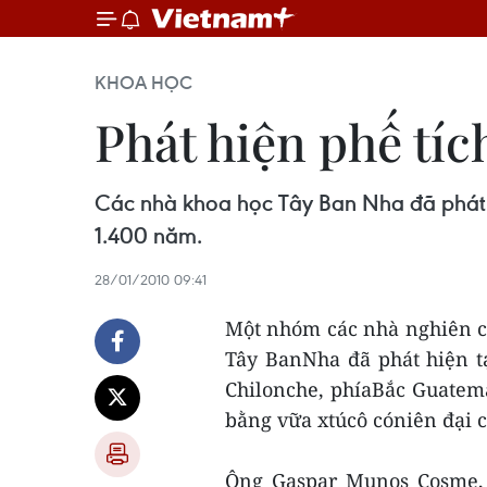
KHOA HỌC
Phát hiện phế tíc
Các nhà khoa học Tây Ban Nha đã phát h
1.400 năm.
28/01/2010 09:41
Một nhóm các nhà nghiên c
Tây BanNha đã phát hiện t
Chilonche, phíaBắc Guatema
bằng vữa xtúcô cóniên đại 
Ông Gaspar Munos Cosme, 