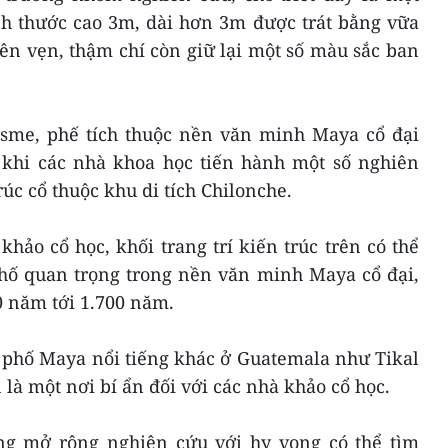
ích thước cao 3m, dài hơn 3m được trát bằng vữa
ên vẹn, thậm chí còn giữ lại một số màu sắc ban
sme, phế tích thuộc nền văn minh Maya cổ đại
 khi các nhà khoa học tiến hành một số nghiên
rúc cổ thuộc khu di tích Chilonche.
hảo cổ học, khối trang trí kiến trúc trên có thể
phố quan trọng trong nền văn minh Maya cổ đại,
0 năm tới 1.700 năm.
 phố Maya nổi tiếng khác ở Guatemala như Tikal
 là một nơi bí ẩn đối với các nhà khảo cổ học.
ng mở rộng nghiên cứu với hy vọng có thể tìm