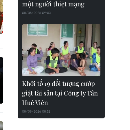
một người thiệt mạng
08/08/2026 09:03
Khởi tố 19 đối tượng cướp
giật tài sản tại Công ty Tân
Huê Viên
08/08/2026 08:52