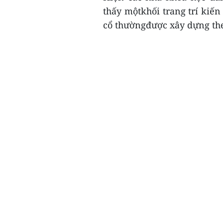
thấy mộtkhối trang trí kiến 
cổ thườngđược xây dựng theo