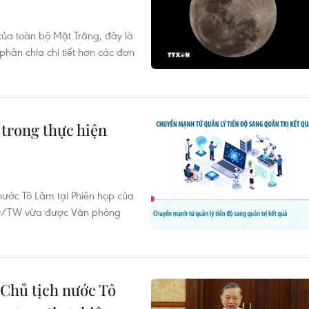
ủa toàn bộ Mặt Trăng, đây là
phân chia chi tiết hơn các đơn
trong thực hiện
 nước Tô Lâm tại Phiên họp của
-NQ/TW vừa được Văn phòng
 Chủ tịch nước Tô