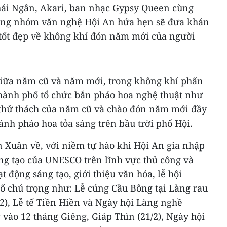
hái Ngân, Akari, ban nhạc Gypsy Queen cùng
rong nhóm văn nghệ Hội An hứa hẹn sẽ đưa khán
c tốt đẹp về không khí đón năm mới của người
giữa năm cũ và năm mới, trong không khí phấn
thành phố tổ chức bắn pháo hoa nghệ thuật như
 thử thách của năm cũ và chào đón năm mới đầy
nh pháo hoa tỏa sáng trên bầu trời phố Hội.
n Xuân về, với niềm tự hào khi Hội An gia nhập
ng tạo của UNESCO trên lĩnh vực thủ công và
t động sáng tạo, giới thiệu văn hóa, lễ hội
ố chú trọng như: Lễ cúng Cầu Bông tại Làng rau
2), Lễ tế Tiền Hiền và Ngày hội Làng nghề
vào 12 tháng Giêng, Giáp Thìn (21/2), Ngày hội