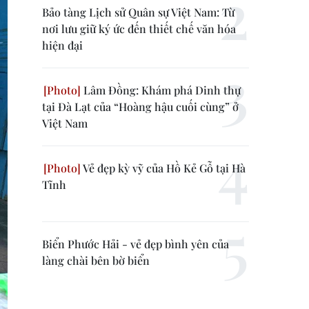
Bảo tàng Lịch sử Quân sự Việt Nam: Từ
nơi lưu giữ ký ức đến thiết chế văn hóa
hiện đại
Lâm Đồng: Khám phá Dinh thự
tại Đà Lạt của “Hoàng hậu cuối cùng” ở
Việt Nam
Vẻ đẹp kỳ vỹ của Hồ Kẻ Gỗ tại Hà
Tĩnh
Biển Phước Hải - vẻ đẹp bình yên của
làng chài bên bờ biển