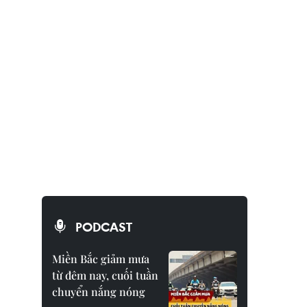
PODCAST
Miền Bắc giảm mưa
từ đêm nay, cuối tuần
chuyển nắng nóng