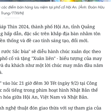
à các điểm bán hàng lưu niệm tại phố cổ Hội An. (Ảnh: Đoàn Hữu
Trung/TTXVN)
áp Thìn 2024, thành phố Hội An, tỉnh Quảng
g hấp dẫn, đặc sắc trên khắp địa bàn nhằm tôn
yền thống và đề cao tính sáng tạo, đổi mới.
 rước Sắc bùa" sẽ diễu hành chúc xuân dọc theo
phố cổ và tặng "Xuân liên" - biểu tượng của may
 và du khách như một lời chúc may mắn đầu năm
à.
 vào lúc 21 giờ đêm 30 Tết (ngày 9/2) tại Công
c nổi tiếng trong phim hoạt hình Nhật Bản thể
ăn hóa giữa Hội An, Việt Nam và Nhật Bản.
h nghệ thuật đón giao thừa với sự tham gia của