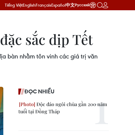
Tiếng Việt
English
Français
Español
中文
Русский
đặc sắc dịp Tết
a bàn nhằm tôn vinh các giá trị văn
ĐỌC NHIỀU
Độc đáo ngôi chùa gần 200 năm
tuổi tại Đồng Tháp