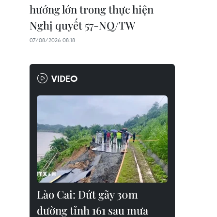
hướng lớn trong thực hiện
Nghị quyết 57-NQ/TW
07/08/2026 08:18
VIDEO
Lào Cai: Đứt gãy 30m
đường tỉnh 161 sau mưa