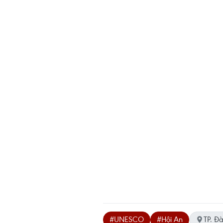
#UNESCO
#Hội An
TP. Đ