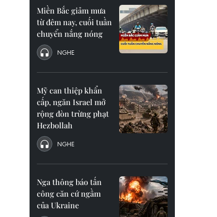
Miền Bắc giảm mưa
từ đêm nay, cuối tuần
chuyển nắng nóng
NGHE
Mỹ can thiệp khẩn
cấp, ngăn Israel mở
rộng đòn trừng phạt
Hezbollah
NGHE
Nga thông báo tấn
công căn cứ ngầm
của Ukraine