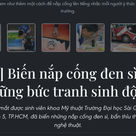
m như thêm một cách để nắp cống lên tiếng nhắc mỗi người ý thức h
trường.
] Biến nắp cống đen s
ững bức tranh sinh đ
mắt được sinh viên khoa Mỹ thuật Trường Đại học Sài 
 5, TP.HCM, đã biến những nắp cống đen sì, bẩn thỉu 
nghệ thuật.