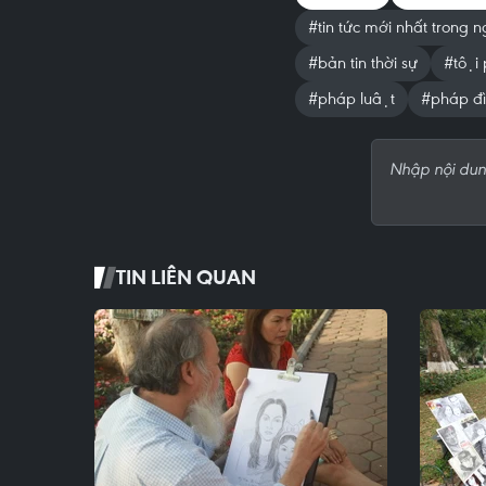
#tin tức mới nhất trong n
#bản tin thời sự
#tội
#pháp luật
#pháp đi
TIN LIÊN QUAN