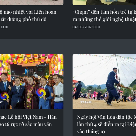
ộ náo nhiệt với Liên hoan
“Chạm” đến tâm hồn trẻ tự 
uật đường phố thủ đô
ra những thế giới nghệ thuậ
13:01
04/03/2017 10:01
mạc Lễ hội Việt Nam - Hàn
Ngày hội Văn hóa dân tộc
2026 rực rỡ sắc màu văn
lần thứ 4 sẽ diễn ra tại Đi
vào tháng 10