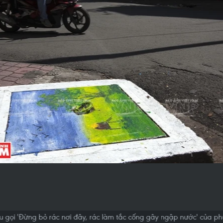
u gọi 'Đừng bỏ rác nơi đây, rác làm tắc cống gây ngập nước' của ph