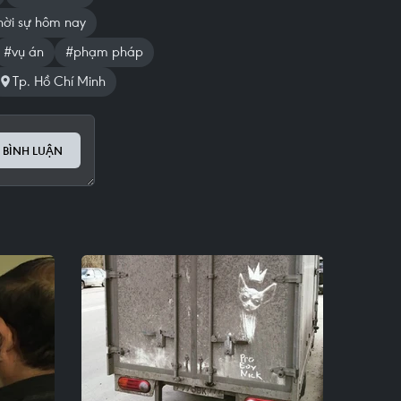
hời sự hôm nay
#vụ án
#phạm pháp
Tp. Hồ Chí Minh
 BÌNH LUẬN