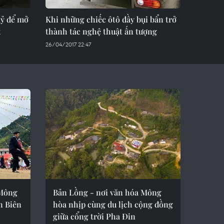
kỷ để mở
Khi những chiếc ôtô đầy bụi bẩn trở
t
thành tác nghệ thuật ấn tượng
26/04/2017 22:47
 Mông
Bản Lồng - nơi văn hóa Mông
ện Biên
hòa nhịp cùng du lịch cộng đồng
giữa cổng trời Pha Đin