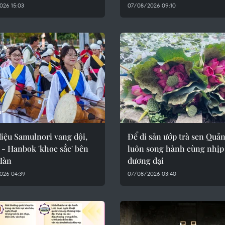
026 15:03
07/08/2026 09:10
iệu Samulnori vang dội,
Để di sản ướp trà sen Quả
 - Hanbok 'khoe sắc' bên
luôn song hành cùng nhịp
Hàn
đương đại
026 04:39
07/08/2026 03:40