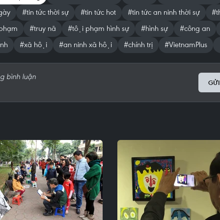
gày
#tin tức thời sự
#tin tức hot
#tin tức an ninh thời sự
#t
 phạm
#truy nã
#tội phạm hình sự
#hình sự
#công an
̀nh
#xã hội
#an ninh xã hội
#chính trị
#VietnamPlus
GỬI