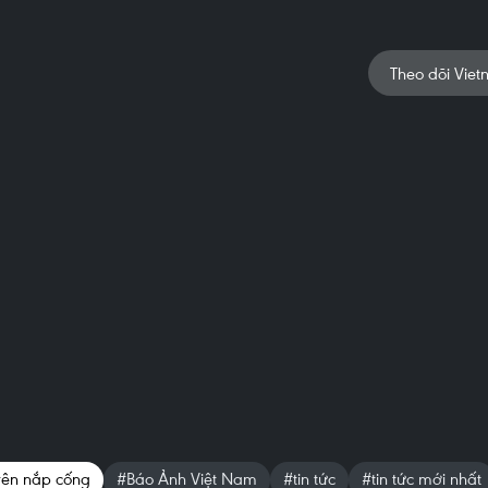
Theo dõi Viet
trên nắp cống
#Báo Ảnh Việt Nam
#tin tức
#tin tức mới nhất