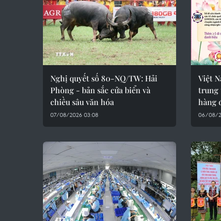
Nghị quyết số 80-NQ/TW: Hải
Việt 
Phòng - bản sắc cửa biển và
trung 
chiều sâu văn hóa
hàng 
07/08/2026 03:08
06/08/2