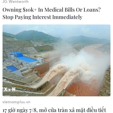
JG Wentworth
Owning $10k+ In Medical Bills Or Loans?
Stop Paying Interest Immediately
Huấn luyện viên Park Hang-seo chỉ đạo các cầu thủ tuyển Việt
Nam trên sân Al Maktoum (UAE). (Nguồn: TTXVN)
vietnamplus.vn
17 giờ ngày 7/8, mở cửa tràn xả mặt điều tiết