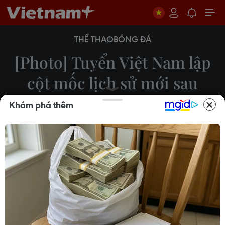
THỂ THAO
BÓNG ĐÁ
[Photo] Tuyển Việt Nam lập
cột mốc lịch sử mới sau
hành trình 28 năm
Khám phá thêm
16/06/2021 04:18
Trải qua 8 kỳ vòng loại World Cup, năm 2021, đội
tuyển bóng đá Việt Nam mới lần đầu tiến vào
vòng loại cuối cùng tranh vé trực tiếp đến World
Cup 2022 khu vực châu Á của giải đấu lớn nhất
hành tinh.