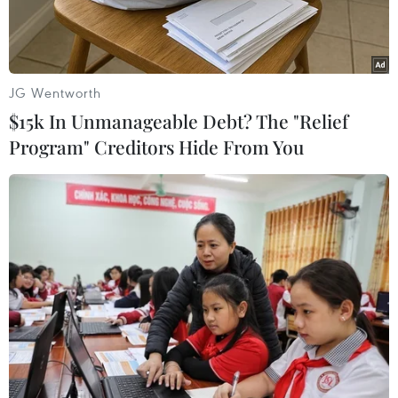
JG Wentworth
$15k In Unmanageable Debt? The "Relief
Program" Creditors Hide From You
Hậu vệ Quế Ngọc Hải ghi bàn thắng cho tuyển Việt Nam trong
trận thắng tuyển Malaysia với tỷ số 2-1. (Ảnh: Hoàng
Linh/TTXVN)