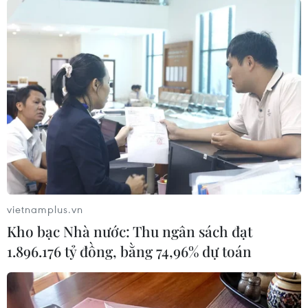
Tiền đạo Công Phượng đi bóng vượt qua tuyến phòng ngự của
UAE. (Nguồn: TTXVN)
vietnamplus.vn
Kho bạc Nhà nước: Thu ngân sách đạt
1.896.176 tỷ đồng, bằng 74,96% dự toán
Cổ động viên Việt Nam đến sân Al Maktoum (UAE) để cổ vũ đội
tuyển Việt Nam. (Nguồn: TTXVN)