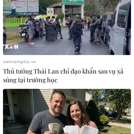
vietnamplus.vn
Thủ tướng Thái Lan chỉ đạo khẩn sau vụ xả
súng tại trường học
#Vòng loại World Cup
#Đội tuyển bóng đá Việt Nam
#World Cup 2022
#Khu vực châu Á
UAE
Theo dõi VietnamPlus