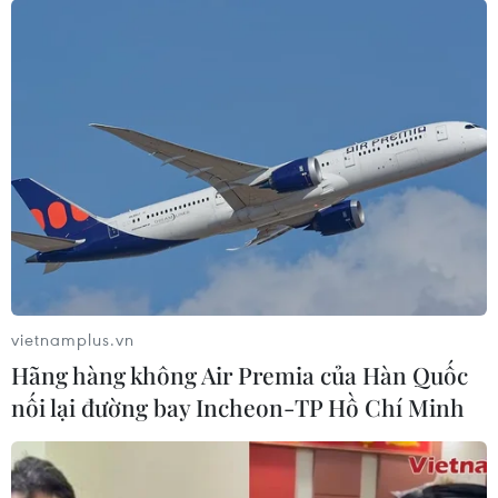
Indonesia thua đau
04/08/2026 02:32
'Hủy diệt' Indonesia 3-0, tuyển Việt
Nam khẳng định vị thế nhà vô địch
ASEAN Cup
03/08/2026 15:39
ASEAN Cup 2026: Tuyển Việt Nam
bước vào thử thách lớn nhất
vietnamplus.vn
03/08/2026 13:04
Hãng hàng không Air Premia của Hàn Quốc
nối lại đường bay Incheon-TP Hồ Chí Minh
Xem trực tiếp Indonesia-Việt Nam tại
ASEAN Cup 2026 trên kênh nào?