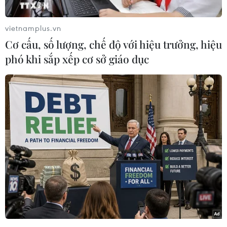
vietnamplus.vn
Cơ cấu, số lượng, chế độ với hiệu trưởng, hiệu
phó khi sắp xếp cơ sở giáo dục
Hậu vệ Quế Ngọc Hải và tiền đạo Tiến Linh ăn mừng bàn thắng
vào lưới đội tuyển Malaysia. (Ảnh: Hoàng Linh/TTXVN)