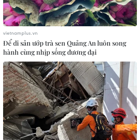
Công Phượng gặp thử thách lớn
trong ngày tái xuất V-League 2026/27
06/08/2026 11:49
vietnamplus.vn
Để di sản ướp trà sen Quảng An luôn song
Nhận định Việt Nam vs
hành cùng nhịp sống đương đại
Campuchia: Vì sao thầy trò HLV Kim
Sang-sik cần giành ngôi đầu bảng?
06/08/2026 11:05
Nhận định Việt Nam vs Campuchia:
'Phù thủy Kim' sẽ xoay tua toan tính
đường dài?
06/08/2026 08:25