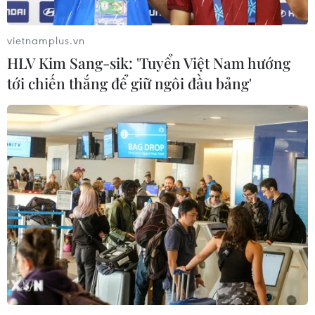
vietnamplus.vn
Xem thêm
HLV Kim Sang-sik: 'Tuyển Việt Nam hướng
tới chiến thắng để giữ ngôi đầu bảng'
CƠ QUAN CHỦ QUẢN: THÔNG TẤN XÃ VIỆT NAM
Tổng Biên tập: TRẦN TIẾN DUẨN
Phó Tổng Biên tập: NGUYỄN THỊ TÁM, KHÚC THANH
THỦY
Sở hữu trí tuệ
Quy định sử dụng
RSS
Hỗ trợ