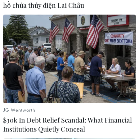
hồ chứa thủy điện Lai Châu
Cổ động viên Việt Nam đến sân Al Maktoum (UAE) để cổ vũ đội
tuyển Việt Nam. (Nguồn: TTXVN)
JG Wentworth
$30k In Debt Relief Scandal: What Financial
Institutions Quietly Conceal