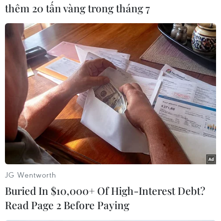
thêm 20 tấn vàng trong tháng 7
sức mạnh quốc phòng của Mỹ với nhận định
trong tình hình hiện tại thì năm 2018 sẽ là năm
"quan trọng" với nhiều "sứ mệnh" chồng chất.
Tình trạng thiếu hụt ngân sách quốc phòng kéo
dài nhiều năm được cho là đã phần nào ảnh
hưởng tới ý chí chiến đấu của binh lính Mỹ./.
(Vietnam+)
JG Wentworth
Buried In $10,000+ Of High-Interest Debt?
Read Page 2 Before Paying