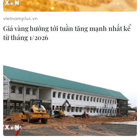
05/08/2026 03:26
vietnamplus.vn
Giá vàng hướng tới tuần tăng mạnh nhất kể
Báo Argentina nói ngành vật liệu
từ tháng 1/2026
công nghệ cao Việt Nam "hút" đầu tư
nước ngoài
05/08/2026 03:11
Việt Nam bàn giao gạo sản xuất tại
Cuba cho đối tác
05/08/2026 02:27
CELAC lần đầu tổ chức đối thoại giữa
các ứng cử viên Tổng Thư ký Liên