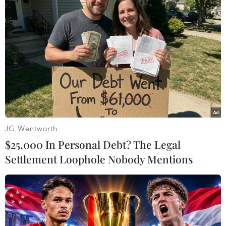
#Plus
Mỹ
Theo dõi VietnamPlus
JG Wentworth
TIN LIÊN QUAN
$25,000 In Personal Debt? The Legal
Settlement Loophole Nobody Mentions