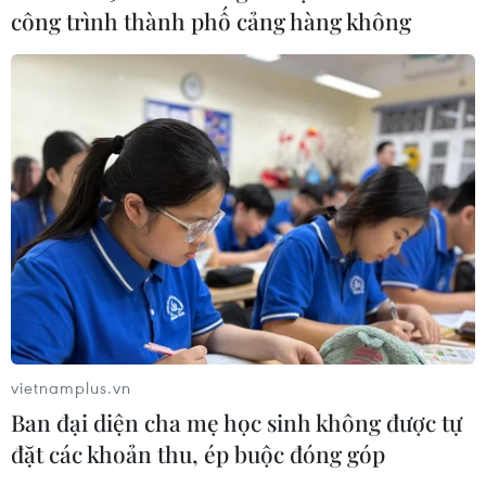
công trình thành phố cảng hàng không
CƠ QUAN CHỦ QUẢN: THÔNG TẤN XÃ VIỆT NAM
Tổng Biên tập: TRẦN TIẾN DUẨN
Phó Tổng Biên tập: NGUYỄN THỊ TÁM, KHÚC THANH
THỦY
Sở hữu trí tuệ
Quy định sử dụng
RSS
Hỗ trợ
Ngôn ngữ
TTXVN
Dịch vụ tin
Quảng cáo
vietnamplus.vn
Ban đại diện cha mẹ học sinh không được tự
Liên hệ
đặt các khoản thu, ép buộc đóng góp