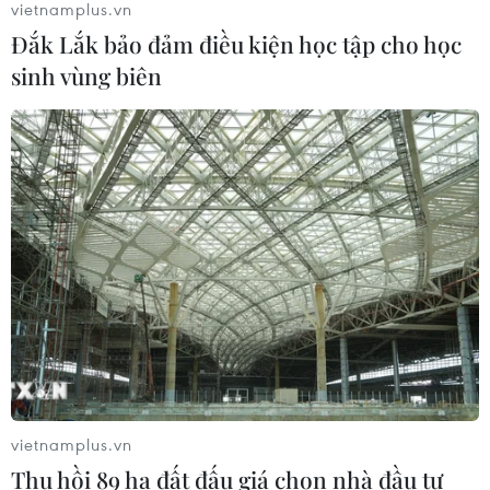
hợp quốc
vietnamplus.vn
04/08/2026 23:08
Đắk Lắk bảo đảm điều kiện học tập cho học
sinh vùng biên
Mỹ trục xuất gần 1,5 triệu người nhập
cư trái phép trong 12 tháng
04/08/2026 22:43
Động đất tại Venezuela: Số người
thiệt mạng đã tăng lên hơn 6.000
người
04/08/2026 10:17
Xem thêm
vietnamplus.vn
Thu hồi 89 ha đất đấu giá chọn nhà đầu tư