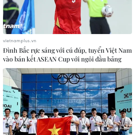
vietnamplus.vn
Đình Bắc rực sáng với cú đúp, tuyển Việt Nam
vào bán kết ASEAN Cup với ngôi đầu bảng
Bộ Quốc phòng Mỹ công bố hình ảnh máy
bay Nga chặn B-52
12/06/2017 01:59
Bộ Quốc phòng Mỹ đã công bố một số bức ảnh chụp