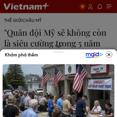
THẾ GIỚI
CHÂU MỸ
"Quân đội Mỹ sẽ không còn
là siêu cường trong 5 năm
tới"
Khám phá thêm
14/06/2017 23:22
Tướng Joseph Dunford cảnh báo nếu Lầu Năm
Góc không được cấp kinh phí ổn định, Mỹ sẽ để
mất lợi thế công nghệ và đào tạo trước các đối thủ
tiềm tàng của mình.