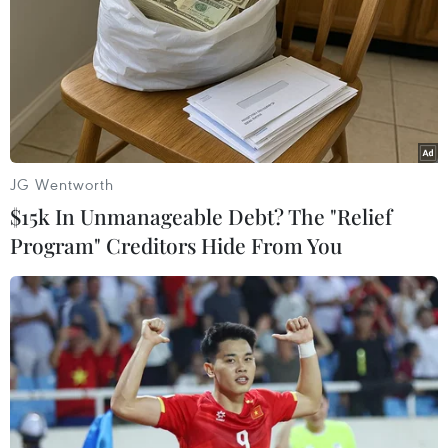
JG Wentworth
$15k In Unmanageable Debt? The "Relief
Program" Creditors Hide From You
"Nga là mối đe dọa đối với hệ thống phòng
thủ tên lửa Mỹ"
08/06/2017 14:11
Theo Quyền Trợ lý Bộ trưởng Quốc phòng Mỹ Todd
Harvey, đối với các lực lượng của Mỹ xét trên khía cạnh
khu vực thì Nga là mối đe dọa.