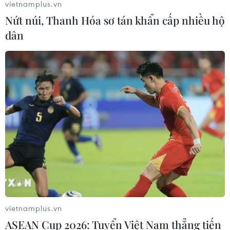
vietnamplus.vn
07/08/2026 06:29
Nứt núi, Thanh Hóa sơ tán khẩn cấp nhiều hộ
dân
Meta bồi thường gần 600 triệu USD
vì gây tổn hại sức khỏe tâm thần trẻ
em
07/08/2026 04:28
Chuyên gia Canada đánh giá cao bản
lĩnh đối ngoại của Việt Nam
07/08/2026 03:49
Venezuela khởi động đàm phán về
tiến trình chuyển giao chính trị
vietnamplus.vn
07/08/2026 02:58
ASEAN Cup 2026: Tuyển Việt Nam thẳng tiến