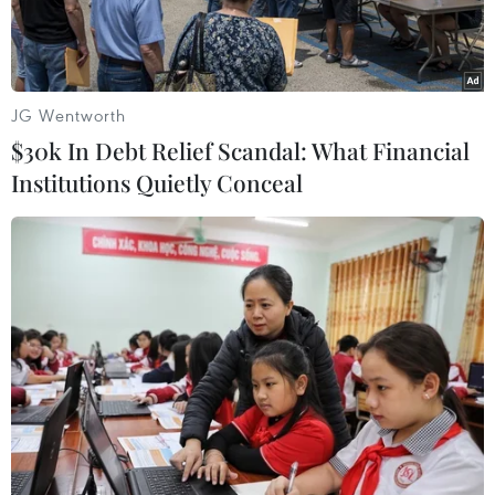
JG Wentworth
$30k In Debt Relief Scandal: What Financial
Institutions Quietly Conceal
Quân đội Mỹ ở Afghanistan. (Nguồn: Khaama Press)
National Interest đưa tin nếu Lầu Năm Góc
không được cấp kinh phí ổn định, Mỹ sẽ để mất
lợi thế công nghệ và đào tạo trước các đối thủ
tiềm tàng của mình.
Một trong những quan ngại đặc biệt là mối đe