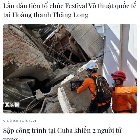
Lần đầu tiên tổ chức Festival Võ thuật quốc tế
tại Hoàng thành Thăng Long
Mỹ lo ngại công nghệ nhạy cảm lọt vào tay
Trung Quốc
14/06/2017 07:07
Một trong những quan ngại cụ thể của Mỹ là sự quan
tâm của Trung Quốc trong các lĩnh vực như trí tuệ nhân
tạo và sự học hỏi của máy móc - hiện đang thu hút
nguồn vốn ngày càng tăng từ Bắc Kinh.
vietnamplus.vn
Sập công trình tại Cuba khiến 2 người tử
vong