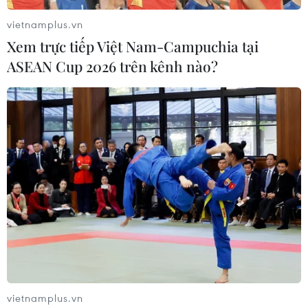
sự của Mỹ bằng công nghệ
vietnamplus.vn
13/06/2017 04:34
Xem trực tiếp Việt Nam-Campuchia tại
Bộ trưởng Quốc phòng Mỹ cho biết, Nga và Trung Quốc
ASEAN Cup 2026 trên kênh nào?
đang thách thức ưu thế quân sự của Mỹ bằng những
tiến bộ về công nghệ trong các hệ thống vũ khí trên
biển, mặt đất và trên không.
vietnamplus.vn