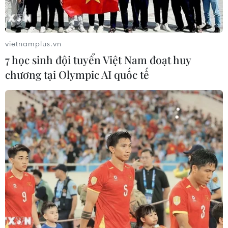
máy bay chiến đấu Su-27 của Nga "chặn" các máy bay
Mỹ trên biển Baltic, trong đó có máy bay ném bom hạng
nặng Boeing B-52.
vietnamplus.vn
7 học sinh đội tuyển Việt Nam đoạt huy
chương tại Olympic AI quốc tế
Nga và Trung Quốc thách thức vị thế quân