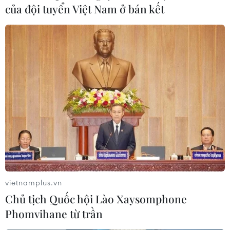
cảnh căng thẳng gia tăng giữa Hàn Quốc và Triều Tiên,
của đội tuyển Việt Nam ở bán kết
trong đó có việc Triều Tiên vừa cho nổ văn phòng liên
lạc chung ở thị trấn biên giới Kaesong.
vietnamplus.vn
Chủ tịch Quốc hội Lào Xaysomphone
Phomvihane từ trần