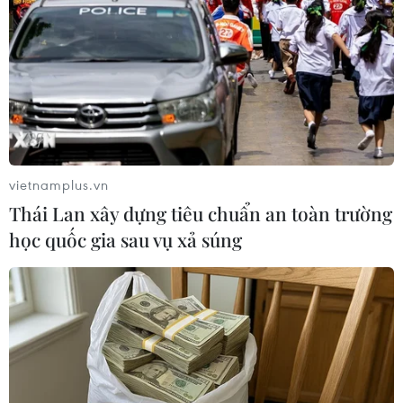
Tuyên bố của Bộ tham mưu Quân đội Nhân dân Triều
Tiên cho biết họ đang nghiên cứu một kế hoạch hành
động để đề ra các biện pháp nhằm đưa quân đội trở
lại các khu vực đã được phi quân sự hóa.
vietnamplus.vn
Thái Lan xây dựng tiêu chuẩn an toàn trường
học quốc gia sau vụ xả súng