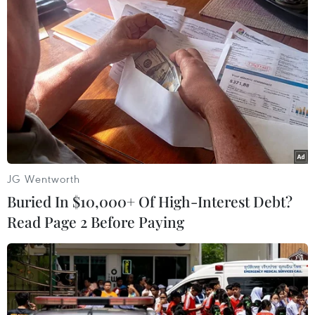
TIN LIÊN QUAN
JG Wentworth
Buried In $10,000+ Of High-Interest Debt?
Read Page 2 Before Paying
Quân đội Triều Tiên đe dọa trở lại các khu
vực biên giới giải giáp
15/06/2020 23:59