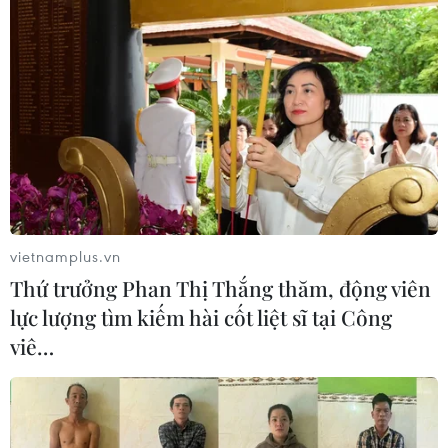
Australia đề cao hợp tác với Việt Nam
vì hòa bình, ổn định và thịnh vượng
07/08/2026 07:09
Cựu Đại sứ Australia: Tầm nhìn hợp
tác mới cho quan hệ Việt Nam-
Australia
vietnamplus.vn
07/08/2026 05:00
Thứ trưởng Phan Thị Thắng thăm, động viên
lực lượng tìm kiếm hài cốt liệt sĩ tại Công
Hãng hàng không Air Premia của
viê…
Hàn Quốc nối lại đường bay
Incheon-TP Hồ Chí Minh
07/08/2026 04:28