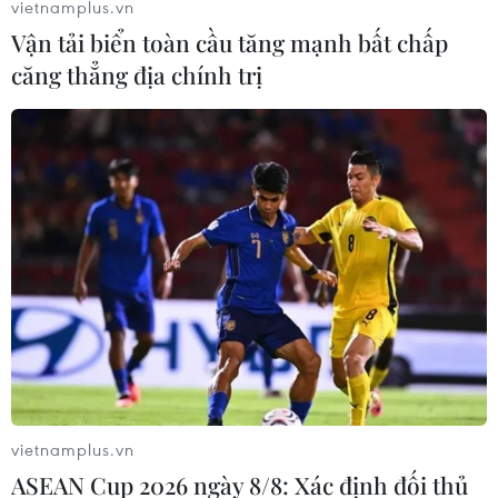
vietnamplus.vn
Vận tải biển toàn cầu tăng mạnh bất chấp
căng thẳng địa chính trị
Trung Quốc kêu gọi hòa bình và ổn định
trên Bán đảo Triều Tiên
16/06/2020 08:11
vietnamplus.vn
Bộ Ngoại giao Trung Quốc đưa ra tuyên bố trong bối
ASEAN Cup 2026 ngày 8/8: Xác định đối thủ