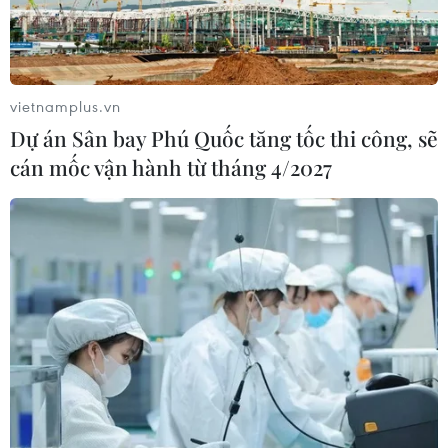
vietnamplus.vn
Dự án Sân bay Phú Quốc tăng tốc thi công, sẽ
cán mốc vận hành từ tháng 4/2027
TIN CÙNG CHUYÊN MỤC
Dấu mốc quan trọng đưa quan hệ
Việt Nam-New Zealand phát triển