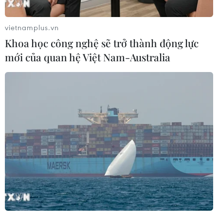
vietnamplus.vn
Khoa học công nghệ sẽ trở thành động lực
mới của quan hệ Việt Nam-Australia
Hàn Quốc: Triều Tiên đã phá hủy văn
phòng liên lạc liên Triều
16/06/2020 07:10
Mới đây, Bình Nhưỡng đã cắt đứt kênh liên lạc với phía
Seoul và em gái nhà lãnh đạo Triều Tiên Kim Jong-un,
bà Kim Yo-jong cảnh báo văn phòng liên lạc liên Triều
sẽ "sớm sụp đổ".