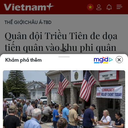
THẾ GIỚI
CHÂU Á-TBD
Quân đội Triều Tiên đe dọa
tiến quân vào khu phi quân
sự
Khám phá thêm
16/06/2020 10:05
Trước đó, Triều Tiên đã liên tiếp đe dọa triển khai
các hành động quân sự để đáp trả hành vi rải
truyền đơn của các tổ chức dân sự Hàn Quốc sang
nước này.