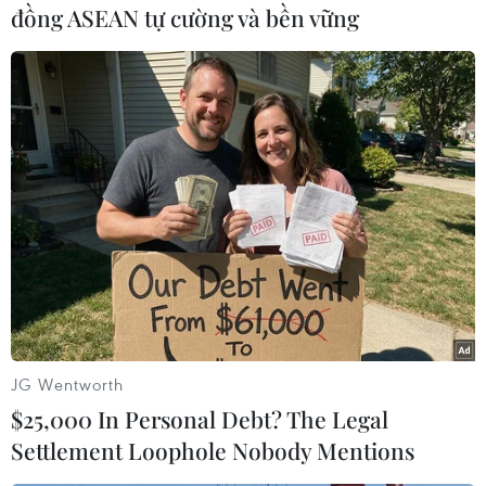
đồng ASEAN tự cường và bền vững
Về phần mình, Bộ Quốc phòng và Bộ Thống nhất
Hàn Quốc nhấn mạnh, Triều Tiên phải nghiêm
túc tuân thủ Thỏa thuận quân sự liên Triều 19/9,
đồng thời khẳng định nếu Bình Nhưỡng rải
truyền đơn sang Hàn Quốc thì hành động này rõ
ràng sẽ vi phạm Tuyên bố Panmunjom giữa
lãnh đạo hai miền./.
(Vietnam+)
JG Wentworth
$25,000 In Personal Debt? The Legal
Settlement Loophole Nobody Mentions