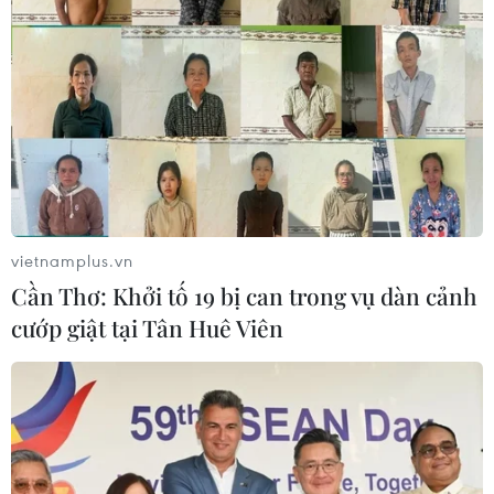
Mở ra giai đoạn triển khai thực chất
quan hệ giữa Việt Nam và Australia
07/08/2026 01:27
Ấn Độ thử thành công tên lửa đạn
đạo Agni-4, tầm bắn 4.000 km
06/08/2026 23:17
vietnamplus.vn
Cần Thơ: Khởi tố 19 bị can trong vụ dàn cảnh
cướp giật tại Tân Huê Viên
Hàn Quốc tái khẳng định mục tiêu
chung sống hòa bình với Triều Tiên
06/08/2026 15:33