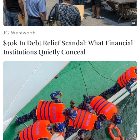
JG Wentworth
$30k In Debt Relief Scandal: What Financial
Institutions Quietly Conceal
Diễn tập huấn luyện đổ bộ từ trên không của các đơn vị Không
quân và Phòng không Triều Tiên ngày 18/11/2019. (Nguồn:
Yonhap/TTXVN)
Hãng thông tấn trung ương Triều Tiên (KCNA)
và báo Lao động Triều Tiên ngày 16/6 đưa tin,
Bộ Tổng tham mưu quân đội nước này tuyên bố