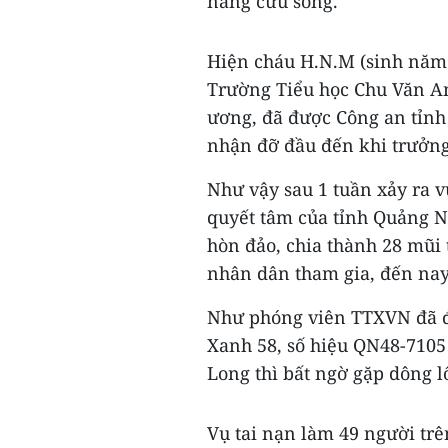
năng cứu sống.
Hiện cháu H.N.M (sinh năm 2
Trường Tiểu học Chu Văn An
ương, đã được Công an tỉnh
nhận đỡ đầu đến khi trưởng
Như vậy sau 1 tuần xảy ra v
quyết tâm của tỉnh Quảng Ni
hòn đảo, chia thành 28 mũi 
nhân dân tham gia, đến nay 
Như phóng viên TTXVN đã đưa
Xanh 58, số hiệu QN48-7105
Long thì bất ngờ gặp dông lố
Vụ tai nạn làm 49 người trê