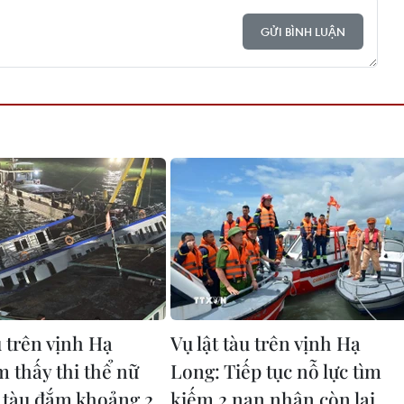
GỬI BÌNH LUẬN
u trên vịnh Hạ
Vụ lật tàu trên vịnh Hạ
m thấy thi thể nữ
Long: Tiếp tục nỗ lực tìm
h tàu đắm khoảng 2
kiếm 2 nạn nhân còn lại