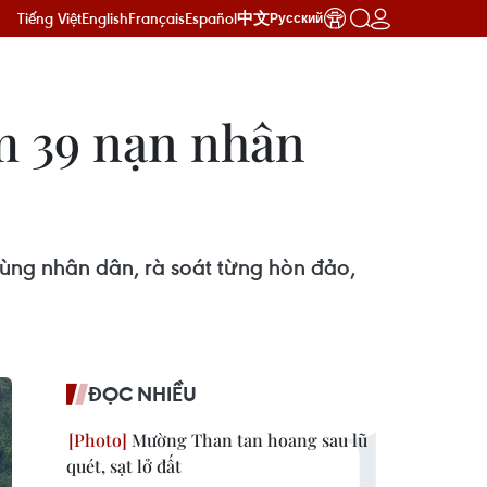
Tiếng Việt
English
Français
Español
中文
Русский
m 39 nạn nhân
 cùng nhân dân, rà soát từng hòn đảo,
ĐỌC NHIỀU
Mường Than tan hoang sau lũ
quét, sạt lở đất