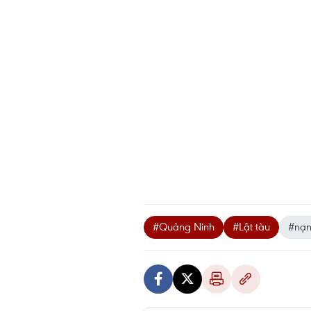
#Quảng Ninh
#Lật tàu
#nạn