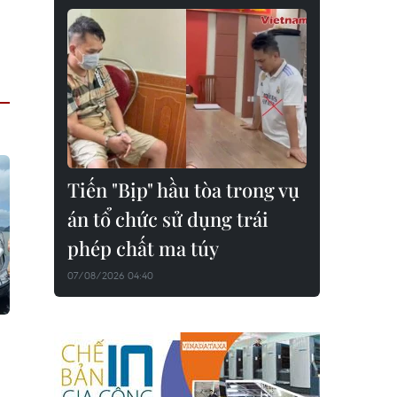
Tiến "Bịp" hầu tòa trong vụ
án tổ chức sử dụng trái
phép chất ma túy
07/08/2026 04:40