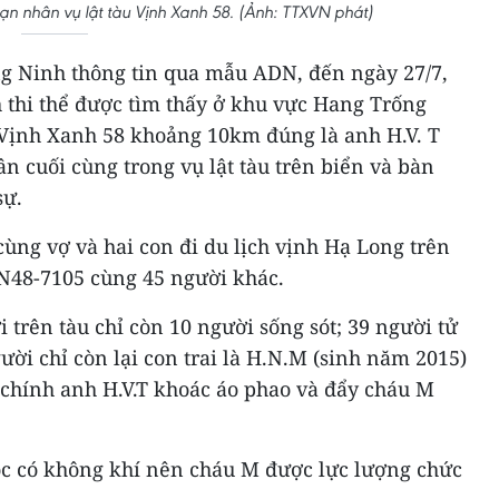
ạn nhân vụ lật tàu Vịnh Xanh 58. (Ảnh: TTXVN phát)
g Ninh thông tin qua mẫu ADN, đến ngày 27/7,
 thi thể được tìm thấy ở khu vực Hang Trống
u Vịnh Xanh 58 khoảng 10km đúng là anh H.V. T
ân cuối cùng trong vụ lật tàu trên biển và bàn
sự.
cùng vợ và hai con đi du lịch vịnh Hạ Long trên
QN48-7105 cùng 45 người khác.
 trên tàu chỉ còn 10 người sống sót; 39 người tử
ười chỉ còn lại con trai là H.N.M (sinh năm 2015)
chính anh H.V.T khoác áo phao và đẩy cháu M
góc có không khí nên cháu M được lực lượng chức