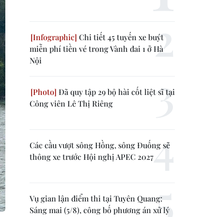
Chi tiết 45 tuyến xe buýt
miễn phí tiền vé trong Vành đai 1 ở Hà
Nội
Đã quy tập 29 bộ hài cốt liệt sĩ tại
Công viên Lê Thị Riêng
Các cầu vượt sông Hồng, sông Đuống sẽ
thông xe trước Hội nghị APEC 2027
Vụ gian lận điểm thi tại Tuyên Quang:
Sáng mai (5/8), công bố phương án xử lý