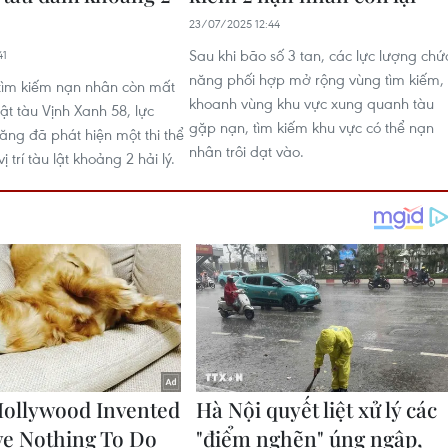
23/07/2025 12:44
Sau khi bão số 3 tan, các lực lượng chứ
41
năng phối hợp mở rộng vùng tìm kiếm,
 tìm kiếm nạn nhân còn mất
khoanh vùng khu vực xung quanh tàu
 lật tàu Vịnh Xanh 58, lực
gặp nạn, tìm kiếm khu vực có thể nạn
ăng đã phát hiện một thi thể
nhân trôi dạt vào.
ị trí tàu lật khoảng 2 hải lý.