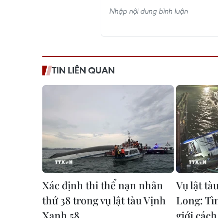
TIN LIÊN QUAN
Xác định thi thể nạn nhân
Vụ lật tà
thứ 38 trong vụ lật tàu Vịnh
Long: Tì
Xanh 58
giới các