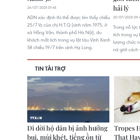
hải lý
26/07/2025 01:45
ADN xác định thi thể được tìm thấy chiều
25/07/2025 09:
25/7 là của chị H.T.Q (sinh năm 1975, ở
Trong nỗ lực
xã Hồng Vân, thành phố Hà Nội), du
tích trong vụ
khách mất tích trong vụ lật tàu Vịnh Xanh
lượng chức n
58 chiều 19/7 trên vịnh Hạ Long.
nữ giới cách v