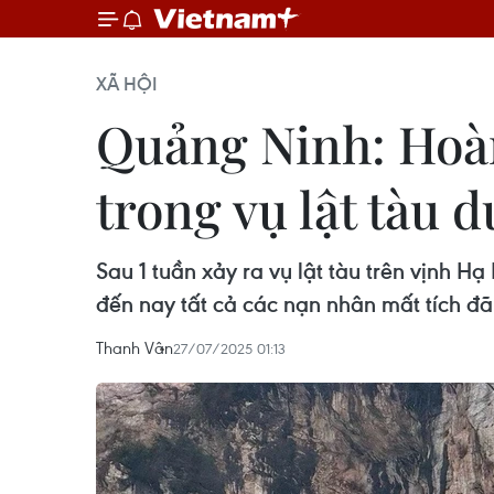
XÃ HỘI
Quảng Ninh: Hoàn
trong vụ lật tàu d
Sau 1 tuần xảy ra vụ lật tàu trên vịnh H
đến nay tất cả các nạn nhân mất tích đã
Thanh Vân
27/07/2025 01:13