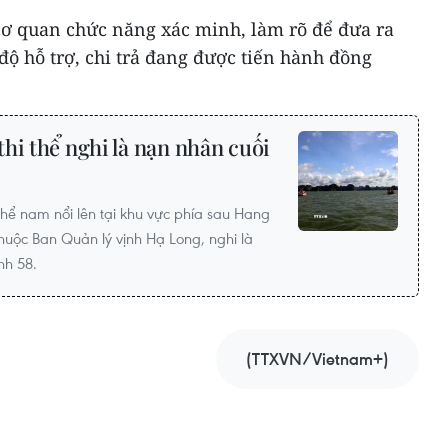
 cơ quan chức năng xác minh, làm rõ để đưa ra
 độ hỗ trợ, chi trả đang được tiến hành đồng
hi thể nghi là nạn nhân cuối
 thể nam nổi lên tại khu vực phía sau Hang
huộc Ban Quản lý vịnh Hạ Long, nghi là
nh 58.
(TTXVN/Vietnam+)