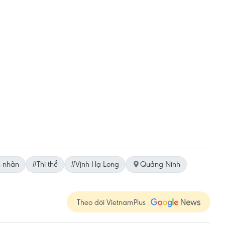
 nhân
#Thi thể
#Vịnh Hạ Long
Quảng Ninh
Theo dõi VietnamPlus