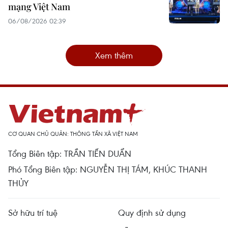
mạng Việt Nam
06/08/2026 02:39
Xem thêm
CƠ QUAN CHỦ QUẢN: THÔNG TẤN XÃ VIỆT NAM
Tổng Biên tập: TRẦN TIẾN DUẨN
Phó Tổng Biên tập: NGUYỄN THỊ TÁM, KHÚC THANH
THỦY
Sở hữu trí tuệ
Quy định sử dụng