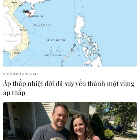
vietnamplus.vn
Áp thấp nhiệt đới đã suy yếu thành một vùng
Quỹ bình ổn xăng dầu tại Petrolimex tiếp
áp thấp
tục tăng thêm 267 tỷ đồng
17/07/2019 10:14
So với số liệu công bố cách đây hai tuần, quỹ bình ổn
giá xăng dầu tại Petrolimex tăng 267 tỷ đồng, số dư đến
trước 17 giờ ngày 17/7 là 317 tỷ đồng.