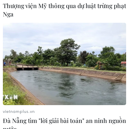
Thượng viện Mỹ thông qua dự luật trừng phạt
Nga
Xem thêm
CƠ QUAN CHỦ QUẢN: THÔNG TẤN XÃ VIỆT NAM
Tổng Biên tập: TRẦN TIẾN DUẨN
Phó Tổng Biên tập: NGUYỄN THỊ TÁM, KHÚC THANH
THỦY
Sở hữu trí tuệ
Quy định sử dụng
vietnamplus.vn
RSS
Hỗ trợ
Đà Nẵng tìm "lời giải bài toán" an ninh nguồn
nước
Ngôn ngữ
TTXVN