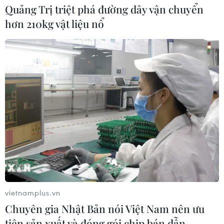
Quảng Trị triệt phá đường dây vận chuyển
hơn 210kg vật liệu nổ
Hãng BMW bắt đầu sản xuất hàng
loạt mẫu xe thuần điện “thế hệ mới”
07/08/2026 01:52
Tiêu chí mới phân loại doanh nghiệp
để thực hiện cơ cấu lại vốn nhà nước
06/08/2026 15:08
Meta tung công cụ AI lập trình tự
động cho nhà phát triển
vietnamplus.vn
06/08/2026 06:40
Chuyên gia Nhật Bản nói Việt Nam nên ưu
tiên sản xuất và đóng gói chip bán dẫn