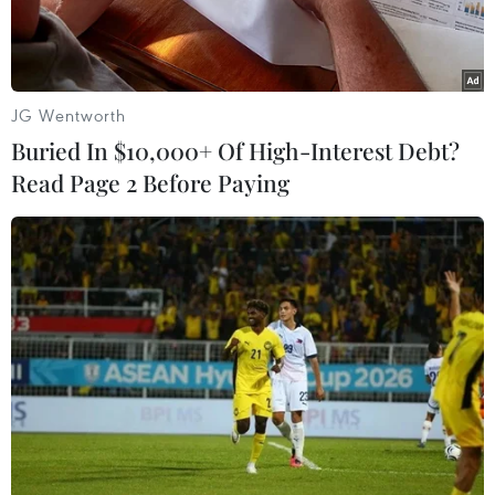
JG Wentworth
Buried In $10,000+ Of High-Interest Debt?
Read Page 2 Before Paying
Nhân viên Petrolimex đang bán xăng cho khách hàng. (Ảnh:
Đức Duy/Vietnam+)
Đại diện Tập đoàn Xăng dầu Việt Nam cho biết,
tính đến trước 15 giờ ngày 31/8, số dư quỹ bình
ổn tại Petrolimex là 820 tỷ đồng.