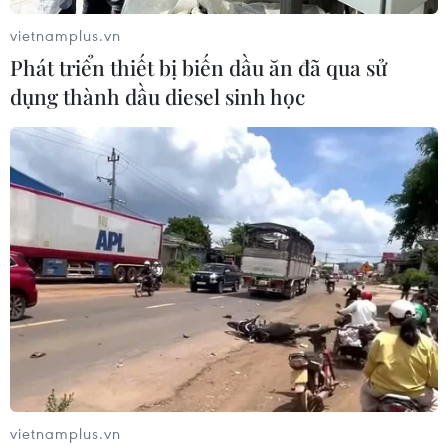
vietnamplus.vn
Phát triển thiết bị biến dầu ăn đã qua sử
Sau hai lần giảm, giá xăng E5 RON92 còn
dụng thành dầu diesel sinh học
19.358 đồng mỗi lít
16/08/2019 08:16
Từ 15 giờ ngày 16/8, xăng E5 RON92 giảm 544
đồng/lít, xăng RON95-III giảm 514 đồng/lít. Trong khi
dầu diesel 0,05S giảm 519 đồng/lít, dầu hỏa giảm 570
đồng/lít và dầu mazút 3.5S giảm 1.855 đồng/kg.
vietnamplus.vn