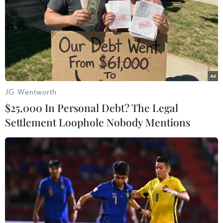
JG Wentworth
$25,000 In Personal Debt? The Legal
Settlement Loophole Nobody Mentions
Từ 15 giờ ngày 1/8, giá xăng RON95 giảm
hơn 300 đồng mỗi lít
01/08/2019 08:03