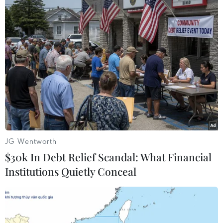
#Giá xăng
#Xăng E5 RON92
#Xăng RON95
#Quỹ bình ổn
#BOG
TP. Hà Nội
Tp. Hồ Chí Minh
Theo dõi VietnamPlus
JG Wentworth
$30k In Debt Relief Scandal: What Financial
Institutions Quietly Conceal
TIN LIÊN QUAN