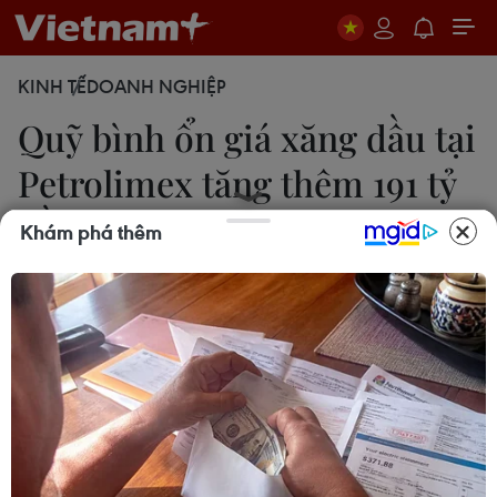
KINH TẾ
DOANH NGHIỆP
Quỹ bình ổn giá xăng dầu tại
Petrolimex tăng thêm 191 tỷ
đồng
Khám phá thêm
Đức Duy
31/08/2019 08:31
Tính đến trước 15 giờ ngày 31/8, quỹ bình ổn giá
xăng dầu tại Petrolimex còn dư 820 tỷ đồng, tăng
191 tỷ đồng so với thời điểm công bố cách đây hai
tuần.