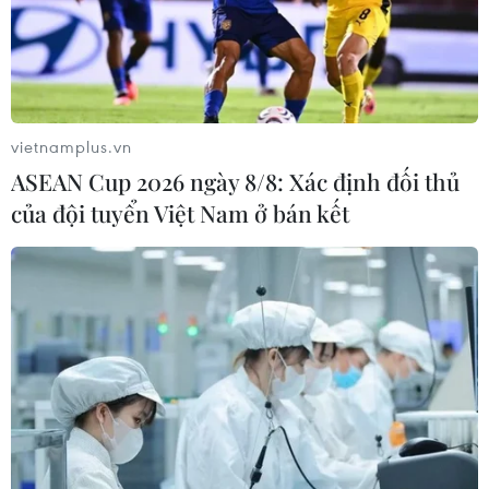
Từ 15 giờ ngày 1/8, xăng E5 RON92 giảm 377 đồng/lít,
xăng RON95-III giảm 316 đồng/lít. Mặt hàng dầu diesel
0,05S tăng 26 đồng/lít, dầu hỏa tăng 7 đồng/lít, dầu
mazút 3.5S giảm 53 đồng
vietnamplus.vn
ASEAN Cup 2026 ngày 8/8: Xác định đối thủ
của đội tuyển Việt Nam ở bán kết