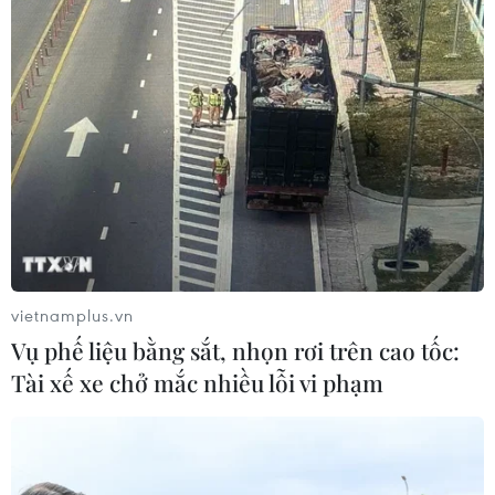
Alphabet cải tổ hàng ngũ lãnh đạo
giữa cuộc đua AGI
06/08/2026 04:22
Techcom Life và cách tiếp cận mới
cho bài toán bảo vệ sức khỏe của
người Việt
06/08/2026 03:40
vietnamplus.vn
Chọn đúng đầu tàu: Danh mục
Vụ phế liệu bằng sắt, nhọn rơi trên cao tốc:
doanh nghiệp nhà nước mạnh và bài
Tài xế xe chở mắc nhiều lỗi vi phạm
toán giao nhiệm vụ
06/08/2026 00:56