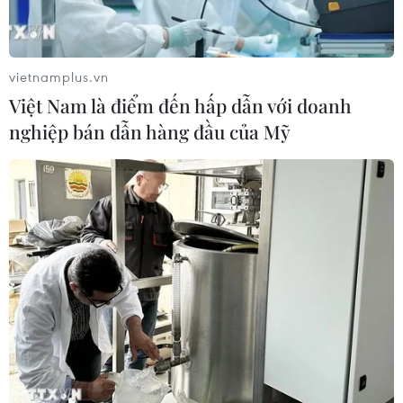
Petrolimex công bố quỹ bình ổn giá xăng
dầu còn dư 470 tỷ đồng
01/08/2019 08:17
vietnamplus.vn
Trong ba kỳ điều chỉnh giá xăng dầu liên tiếp gần đây,
Việt Nam là điểm đến hấp dẫn với doanh
quỹ bình ổn tại Petrolimex tiếp tục có số dư, theo đó mức
nghiệp bán dẫn hàng đầu của Mỹ
tồn đến trước thời điểm 15 giờ ngày 1/8 là 470 tỷ đồng.