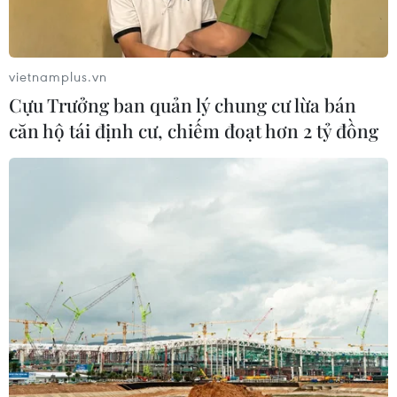
vietnamplus.vn
Cựu Trưởng ban quản lý chung cư lừa bán
căn hộ tái định cư, chiếm đoạt hơn 2 tỷ đồng
TIN CÙNG CHUYÊN MỤC
Việt Nam là điểm đến hấp dẫn với
doanh nghiệp bán dẫn hàng đầu của
Mỹ
08/08/2026 13:45
Grab bị phạt 1,36 tỷ đồng do vi phạm
quy định bảo vệ quyền lợi người tiêu
dùng