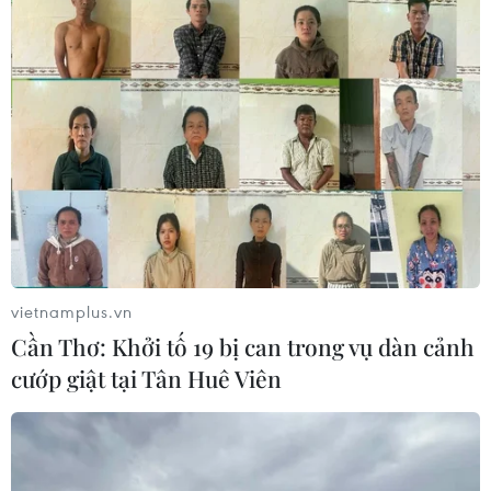
vietnamplus.vn
Cần Thơ: Khởi tố 19 bị can trong vụ dàn cảnh
cướp giật tại Tân Huê Viên