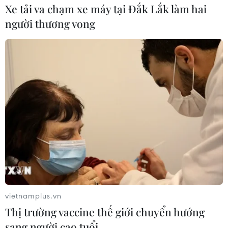
Xe tải va chạm xe máy tại Đắk Lắk làm hai
người thương vong
Petrolimex công bố quỹ bình ổn giá xăng
dầu còn dư 629 tỷ đồng
16/08/2019 09:04
Đến trước thời điểm 15 giờ ngày 16/8, số dư quỹ bình ổn
tại Petrolimex là 629 tỷ đồng, tăng 159 tỷ đồng so với
thời điểm công bố cách đây 2 tuần.
vietnamplus.vn
Thị trường vaccine thế giới chuyển hướng
sang người cao tuổi