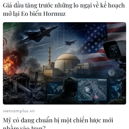
Giá dầu tăng trước những lo ngại về kế hoạch
mở lại Eo biển Hormuz
Samsung, Huawei đạt thỏa thuận "đình
chiến" pháp lý kéo dài nhiều năm
17/05/2019 07:06
Việc giải quyết các tranh chấp pháp lý giữa Samsung
và Huawei diễn ra trong bối cảnh ngành công nghiệp
điện thoại thông minh đang phải đối mặt với một số
thay đổi.
vietnamplus.vn
Mỹ có đang chuẩn bị một chiến lược mới
nhằm vào Iran?