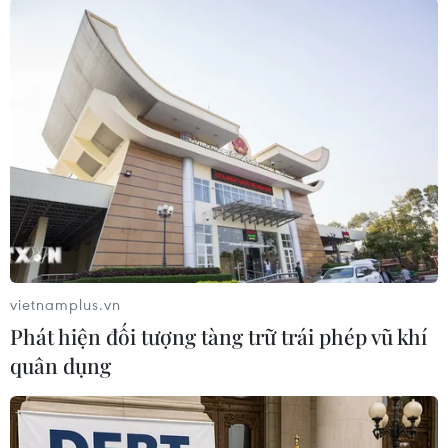
nửa cuối năm nay với sự hợp tác của một nhà
mạng nước này./.
(TTXVN/Vietnam+)
vietnamplus.vn
Phát hiện đối tượng tàng trữ trái phép vũ khí
quân dụng
#Samsung
#5G
#Di động thế hệ thứ năm