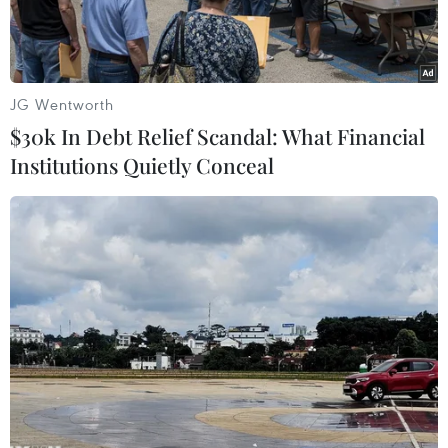
di động này.
JG Wentworth
$30k In Debt Relief Scandal: What Financial
Institutions Quietly Conceal
Phó Chủ tịch Tập đoàn Samsung Lee Jae-yong. (Nguồn:
theverge)
Phó Chủ tịch Tập đoàn Samsung Lee Jae-yong