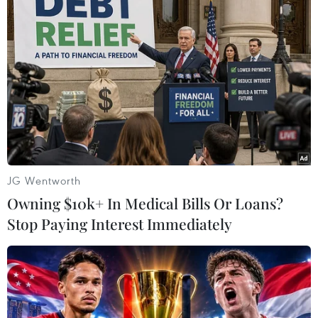
#NEC Corp.
#Thiết bị viễn thông 5G
#Galaxy S10
Nhật Bản
Theo dõi VietnamPlus
JG Wentworth
Owning $10k+ In Medical Bills Or Loans?
Stop Paying Interest Immediately
TIN LIÊN QUAN