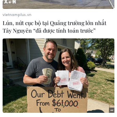
mới đây đã gặp mặt lãnh đạo của các nhà mạng
di động Nhật Bản để thảo luận về khả năng hợp
vietnamplus.vn
tác trong mảng mạng di động thế hệ thứ năm
Lún, nứt cục bộ tại Quảng trường lớn nhất
(5G).
Tây Nguyên “đã được tính toán trước”
Theo các nguồn tin trong ngành, ông Lee đã
đến Nhật Bản vào tuần trước và thăm trụ sở của
các tập đoàn NTT Docomo Inc. và KDDI Corp.,
đồng thời trao đổi những ý tưởng kinh doanh
mạng 5G với lãnh đạo của hai nhà mạng di
động này.
Cuộc gặp trên diễn ra trong bối cảnh Nhật Bản
đang chuẩn bị cho ra mắt dịch vụ 5G hoàn
chỉnh, được dự đoán sẽ bắt đầu vào năm sau.
Trong khi đó, Samsung cũng đang nỗ lực thâm
nhập sâu hơn vào thị trường Nhật Bản.