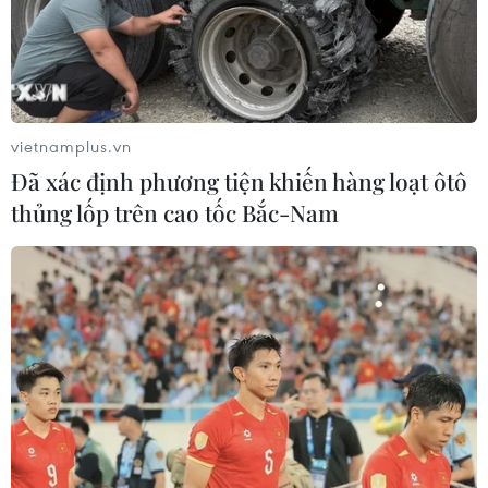
trong quý đầu tiên sau khi để hãng điện thoại OnePlus
vượt qua trong ba quý liên tiếp.
vietnamplus.vn
Đã xác định phương tiện khiến hàng loạt ôtô
thủng lốp trên cao tốc Bắc-Nam
Dòng điện thoại Galaxy A mang về cho
Samsung hơn 1 tỷ USD ở Ấn Độ