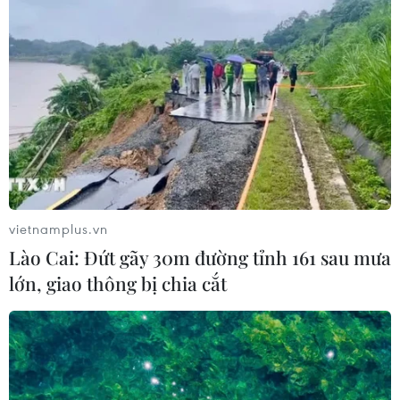
AI
06/08/2026 15:57
Thành lập Hội đồng cấp Nhà nước
xét tặng các giải thưởng khoa học và
công nghệ
06/08/2026 14:19
Đến năm 2030, Việt Nam làm chủ ít
vietnamplus.vn
nhất 4 công nghệ chiến lược
Lào Cai: Đứt gãy 30m đường tỉnh 161 sau mưa
06/08/2026 12:58
lớn, giao thông bị chia cắt
Trung Quốc vận hành giàn phát điện
gió nổi đầu tiên chịu được bão cấp 17
06/08/2026 11:20