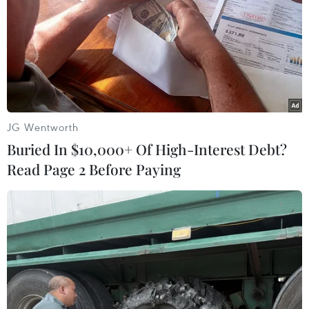
JG Wentworth
Buried In $10,000+ Of High-Interest Debt?
Read Page 2 Before Paying
Samsung lấy lại ngôi đầu thị trường điện
thoại cao cấp ở Ấn Độ
13/05/2019 12:58
Samsung Electronics Co. đã lấy lại vị trí dẫn đầu trong
thị trường điện thoại thông minh cao cấp của Ấn Độ