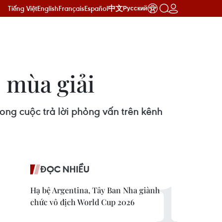
Tiếng Việt
English
Français
Español
中文
Русский
c mùa giải
ong cuộc trả lời phỏng vấn trên kênh
ĐỌC NHIỀU
Hạ bệ Argentina, Tây Ban Nha giành
chức vô địch World Cup 2026