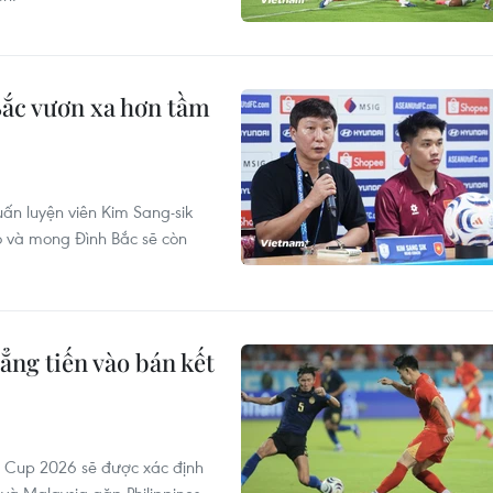
ắc vươn xa hơn tầm
ấn luyện viên Kim Sang-sik
ò và mong Đình Bắc sẽ còn
ng tiến vào bán kết
N Cup 2026 sẽ được xác định