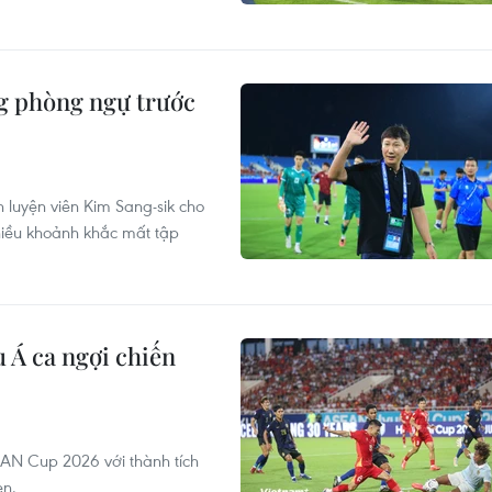
ng phòng ngự trước
 luyện viên Kim Sang-sik cho
hiều khoảnh khắc mất tập
 Á ca ngợi chiến
AN Cup 2026 với thành tích
en.