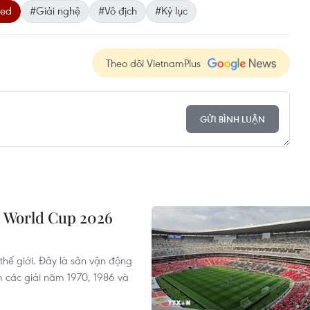
ted
#Giải nghệ
#Vô địch
#Kỷ lục
Theo dõi VietnamPlus
GỬI BÌNH LUẬN
vì World Cup 2026
 thế giới. Đây là sân vận động
m các giải năm 1970, 1986 và