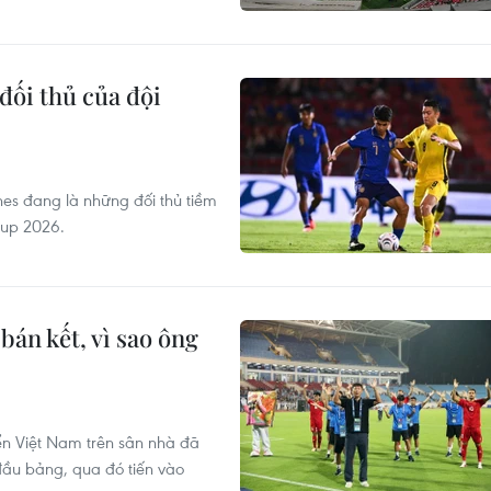
đối thủ của đội
nes đang là những đối thủ tiềm
Cup 2026.
bán kết, vì sao ông
ển Việt Nam trên sân nhà đã
đầu bảng, qua đó tiến vào