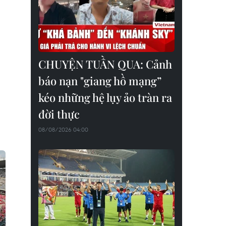
CHUYỆN TUẦN QUA: Cảnh
báo nạn "giang hồ mạng”
kéo những hệ lụy ảo tràn ra
đời thực
08/08/2026 04:00