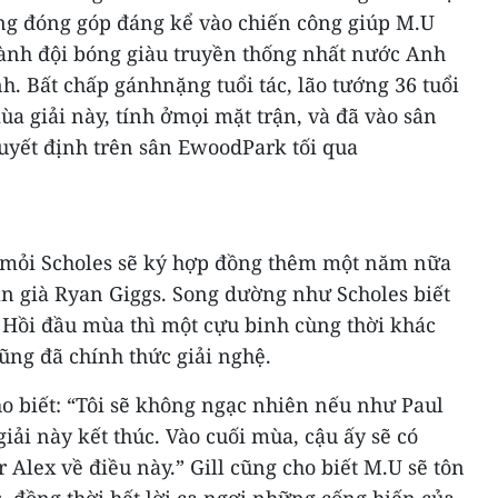
ng đóng góp đáng kể vào chiến công giúp M.U
hành đội bóng giàu truyền thống nhất nước Anh
h. Bất chấp gánhnặng tuổi tác, lão tướng 36 tuổi
ùa giải này, tính ởmọi mặt trận, và đã vào sân
quyết định trên sân EwoodPark tối qua
 mỏi Scholes sẽ ký hợp đồng thêm một năm nữa
n già Ryan Giggs. Song dường như Scholes biết
Hồi đầu mùa thì một cựu binh cùng thời khác
cũng đã chính thức giải nghệ.
cho biết: “Tôi sẽ không ngạc nhiên nếu như Paul
iải này kết thúc. Vào cuối mùa, cậu ấy sẽ có
 Alex về điều này.” Gill cũng cho biết M.U sẽ tôn