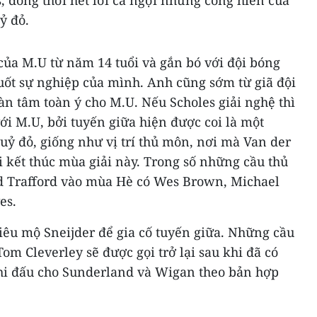
, đồng thời hết lời ca ngợi những cống hiến của
ỷ đỏ.
 của M.U từ năm 14 tuổi và gắn bó với đội bóng
uốt sự nghiệp của mình. Anh cũng sớm từ giã đội
n tâm toàn ý cho M.U. Nếu Scholes giải nghệ thì
ới M.U, bởi tuyến giữa hiện được coi là một
ỷ đỏ, giống như vị trí thủ môn, nơi mà Van der
i kết thúc mùa giải này. Trong số những cầu thủ
d Trafford vào mùa Hè có Wes Brown, Michael
es.
iêu mộ Sneijder để gia cố tuyến giữa. Những cầu
m Cleverley sẽ được gọi trở lại sau khi đã có
hi đấu cho Sunderland và Wigan theo bản hợp