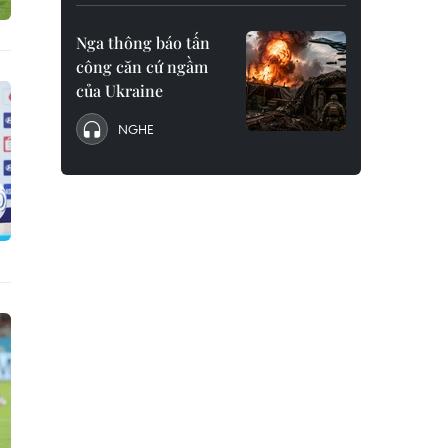
Nga thông báo tấn
công căn cứ ngầm
của Ukraine
NGHE