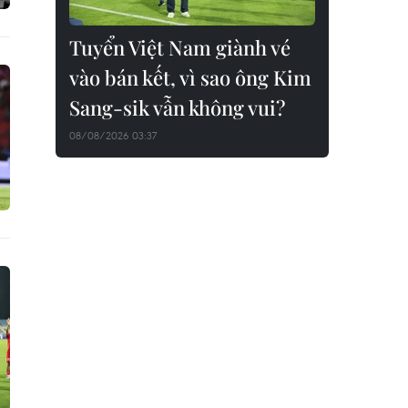
Tuyển Việt Nam giành vé
vào bán kết, vì sao ông Kim
Sang-sik vẫn không vui?
08/08/2026 03:37