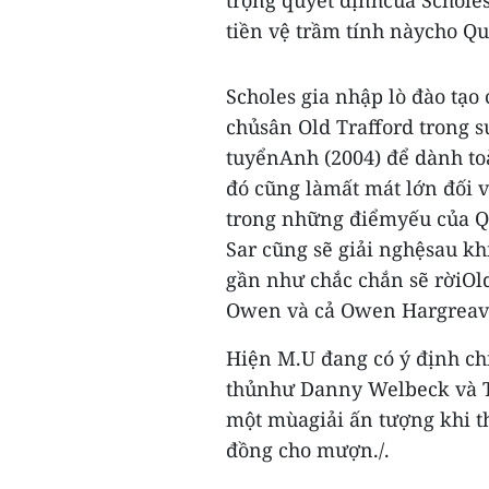
trọng quyết địnhcủa Scholes
tiền vệ trầm tính nàycho Qu
Scholes gia nhập lò đào tạo
chủsân Old Trafford trong s
tuyểnAnh (2004) để dành toà
đó cũng làmất mát lớn đối v
trong những điểmyếu của Qu
Sar cũng sẽ giải nghệsau kh
gần như chắc chắn sẽ rờiOl
Owen và cả Owen Hargreav
Hiện M.U đang có ý định ch
thủnhư Danny Welbeck và To
một mùagiải ấn tượng khi t
đồng cho mượn./.