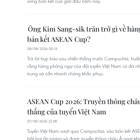
vòng bán kết của giải đấu năm nay.
Ông Kim Sang-sik trăn trở gì về hà
bán kết ASEAN Cup?
08/08/2026 00:13
Trả lời họp báo sau chiến thắng trước Campuchia, huấn
rằng hàng phòng ngự của đội tuyển Việt Nam có đã n
trung và cần nhanh chóng khắc phục.
ASEAN Cup 2026: Truyền thông châu
thắng của tuyển Việt Nam
07/08/2026 22:58
Tuyển Việt Nam vượt qua Campuchia, vào bán kết ASE
bất bại ấn tượng và được truyền thông châu Á ngợi kh