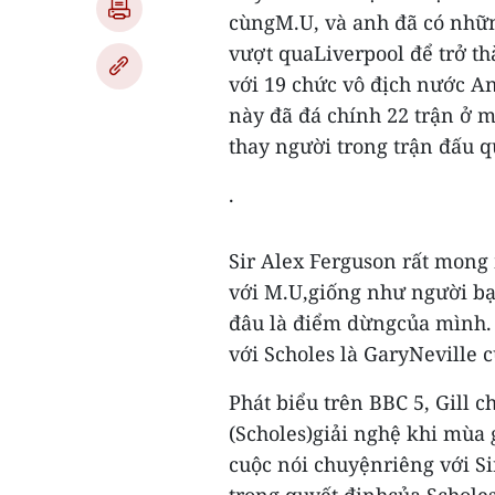
cùngM.U, và anh đã có nhữ
vượt quaLiverpool để trở t
với 19 chức vô địch nước An
này đã đá chính 22 trận ở m
thay người trong trận đấu 
.
Sir Alex Ferguson rất mong
với M.U,giống như người bạ
đâu là điểm dừngcủa mình. 
với Scholes là GaryNeville 
Phát biểu trên BBC 5, Gill 
(Scholes)giải nghệ khi mùa g
cuộc nói chuyệnriêng với Sir