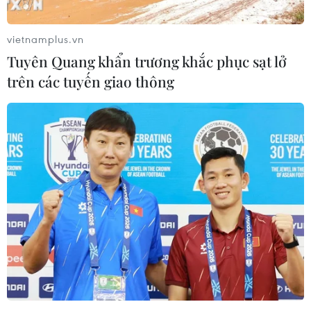
Việt Nam vẫn còn nguyên vẹn trong tâm trí.
vietnamplus.vn
Tuyên Quang khẩn trương khắc phục sạt lở
trên các tuyến giao thông
Hình ảnh Bác Hồ giản dị, gần gũi trong
trái tim người dân Lào