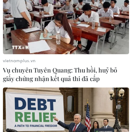
#Nhà tù Victoria
#Đảng Cộng sản Việt Nam
#Tìm đường cứu nước
Hongkong
Theo dõi VietnamPlus
vietnamplus.vn
Vụ chuyên Tuyên Quang: Thu hồi, huỷ bỏ
giấy chứng nhận kết quả thi đã cấp
TIN LIÊN QUAN