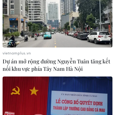
vietnamplus.vn
Dự án mở rộng đường Nguyễn Tuân tăng kết
nối khu vực phía Tây Nam Hà Nội
Kiều bào tại Thái Lan nguyện luôn xứng
đáng là con cháu Bác Hồ
19/05/2023 14:04
Phát biểu tại buổi lễ, Đại sứ Phan Chí Thành khẳng định