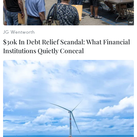
JG Wentworth
$30k In Debt Relief Scandal: What Financial
Institutions Quietly Conceal
Nhà tù Victoria - nơi Bác Hồ từng bị giam giữ trong thời gian
hoạt động ở Hong Kong. (Ảnh Mạc Luyện/Vietnam+)
Trong không khí rộn ràng của những ngày Hè
tháng 5, toàn thể nhân dân Việt Nam, cho dù ở
trong nước hay đang học tập và làm việc ở nước