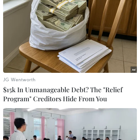
học tập tại Hong Kong./.
(TTXVN/Vietnam+)
JG Wentworth
$15k In Unmanageable Debt? The "Relief
Program" Creditors Hide From You
#Chủ tịch Hồ Chí Minh
#Hội Sinh viên Việt Nam