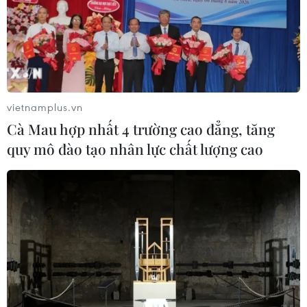
Chủ tịch Hồ Chí Minh là tấm gương sáng về tinh thần
yêu nước, đạo đức cách mạng, đoàn kết dân tộc, trí tuệ
thiên tài và lòng nhân văn cao cả.
vietnamplus.vn
Cà Mau hợp nhất 4 trường cao đẳng, tăng
quy mô đào tạo nhân lực chất lượng cao