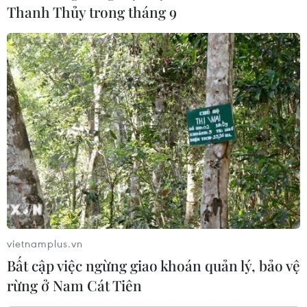
Thanh Thủy trong tháng 9
Kỷ niệm 133 năm Ngày sinh Chủ tịch Hồ
Chí Minh tại Campuchia
19/05/2023 08:06
Đại sứ Việt Nam tại Campuchia nhấn mạnh bà con
cộng đồng người Việt luôn một lòng hướng về quê
hương đất nước và mỗi bà con hãy trở thành một nhịp
cầu nối vững chắc cho quan hệ Việt Nam-Campuchia.
vietnamplus.vn
Bất cập việc ngừng giao khoán quản lý, bảo vệ
rừng ở Nam Cát Tiên