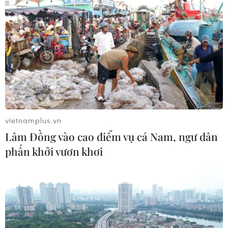
Đông Bắc Thái Lan, gìn giữ bản sắc
văn hóa Việt
21/07/2026 22:44
Lưu học sinh Việt Nam tại Thái Lan
về nguồn theo dấu chân Bác Hồ
20/07/2026 15:46
vietnamplus.vn
Lâm Đồng vào cao điểm vụ cá Nam, ngư dân
Xem thêm
phấn khởi vươn khơi
CƠ QUAN CHỦ QUẢN: THÔNG TẤN XÃ VIỆT NAM