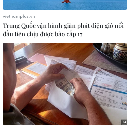
ngoài, đều tưởng nhớ đến ngày sinh của Chủ
tịch Hồ Chí Minh (19/5/1890-19/5/2023).
vietnamplus.vn
Nhân dịp này, Chi bộ lưu học sinh Việt Nam tại
Trung Quốc vận hành giàn phát điện gió nổi
Hong Kong cùng với đại diện Ban chấp hành
đầu tiên chịu được bão cấp 17
Hội Sinh viên Việt Nam tại Hong Kong đã đến
tham quan nhà tù Victoria - nơi gắn liền với giai
đoạn hoạt động cách mạng của Người từ tháng
1/1930-1/1933.
Theo bạn Nguyễn Hoàng Long - Bí thư Chi bộ
lưu học sinh, Chủ tịch Hội Sinh viên Việt Nam
tại Hong Kong, đây là một dịp quan trọng để các
lưu học sinh tưởng nhớ và bày tỏ lòng biết ơn
công lao của Bác Hồ - người anh hùng giải
phóng dân tộc, vị cha già dân tộc.
Hong Kong là nơi có rất nhiều địa danh gắn liền