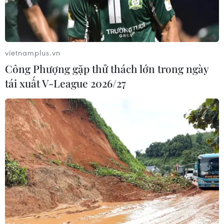
vietnamplus.vn
Công Phượng gặp thử thách lớn trong ngày
tái xuất V-League 2026/27
Cộng đồng người Việt Nam tại Lào tưởng
nhớ Chủ tịch Hồ Chí Minh
19/05/2023 09:42
Nhiều năm sinh sống và làm việc tại Lào, nhưng với chị
Nguyễn Thu Huyền, những lời dạy của Bác mà chị đã
được học từ khi còn ngồi ghế nhà trường tại quê nhà