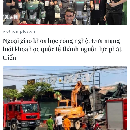
Xem thêm
vietnamplus.vn
Ngoại giao khoa học công nghệ: Đưa mạng
lưới khoa học quốc tế thành nguồn lực phát
triển
CƠ QUAN CHỦ QUẢN: THÔNG TẤN XÃ VIỆT NAM
Tổng Biên tập: TRẦN TIẾN DUẨN
Phó Tổng Biên tập: NGUYỄN THỊ TÁM, KHÚC THANH
THỦY
Sở hữu trí tuệ
Quy định sử dụng
RSS
Hỗ trợ
Ngôn ngữ
TTXVN