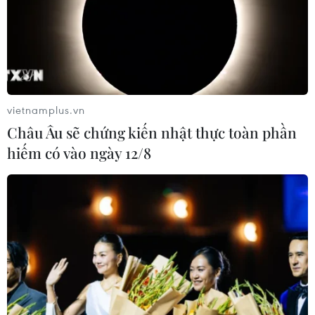
10/08/2026 04:22
Hàn Quốc lại xảy ra sự cố rò rỉ thông
tin cá nhân lớn
10/08/2026 02:17
vietnamplus.vn
Châu Âu sẽ chứng kiến nhật thực toàn phần
hiếm có vào ngày 12/8
Pháp bắt giữ 4 nghi phạm trộm đồng
hồ đắt tiền của du khách tại Saint-
Tropez
10/08/2026 01:09
Đan Mạch: Xả súng tại Holbaek,
nhiều người bị thương
10/08/2026 01:04