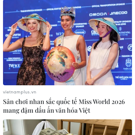
#nhân viên cứu trợ
#thiệt mạng
#các cuộc xung đột
#xung đột Israel-Hamas
#bạo lực tại Sudan
#bạo lực tại Nam Sudan
#Liên hợp quốc
#OCHA
vietnamplus.vn
Israel
Nam Sudan
Palestine
Sudan
Sân chơi nhan sắc quốc tế Miss World 2026
mang đậm dấu ấn văn hóa Việt
Theo dõi VietnamPlus