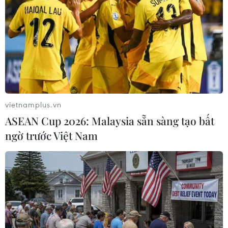
Xung đột Israel-Hamas: Đoàn xe cứu trợ
bị tấn công, 7 nhân viên thiệt mạng
02/04/2024 11:34
Đoàn xe đã bị tấn công khi đang rời khỏi nhà kho Deir
al-Balah sau khi dỡ hơn 100 tấn lương thực viện trợ
nhân đạo được đưa đến Gaza bằng đường biển.
vietnamplus.vn
ASEAN Cup 2026: Malaysia sẵn sàng tạo bất
ngờ trước Việt Nam