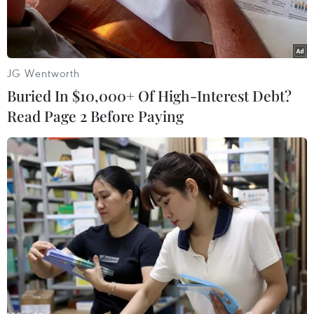
JG Wentworth
Buried In $10,000+ Of High-Interest Debt?
Read Page 2 Before Paying
Người dân Palestine sơ tán tránh xung đột tại Khan Younis, Dải
Gaza, ngày 2/7/2024. (Ảnh: THX/TTXVN)
Số nhân viên cứu trợ thiệt mạng trong các cuộc
xung đột trên khắp thế giới trong năm 2023 ở
mức cao kỷ lục và con số này trong năm 2024 có