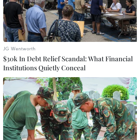
LHQ cảnh báo tình trạng bạo lực nhằm
vào nhân viên cứu trợ nhân đạo
JG Wentworth
17/08/2023 12:08
$30k In Debt Relief Scandal: What Financial
Theo thống kê, từ đầu năm đến nay đã có tổng cộng 62
Institutions Quietly Conceal
nhân viên cứu trợ nhân đạo thiệt mạng khi thực hiện
nhiệm vụ tại các khu vực xung đột trên khắp thế giới.