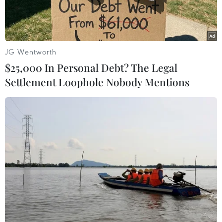
JG Wentworth
$25,000 In Personal Debt? The Legal
Settlement Loophole Nobody Mentions
(Nguồn: Bloomberg)
Ngày 11/4, Epic Games, công ty đứng sau tựa
game đình đám Fortnite và bộ công cụ lập trình
game Unreal Engine, thông báo đã huy động
được 2 tỷ USD để hiện thực hóa tham vọng
Metaverse - cái được coi là tương lai của