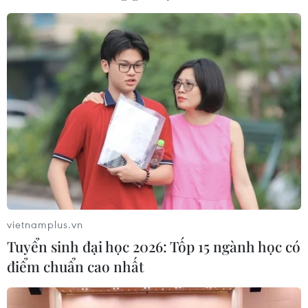
Cuộc đua của các thương hiệu nhằm đón
đầu xu hướng metaverse
30/12/2021 09:35
Lĩnh vực thời trang hiện dẫn đầu xu hướng "metaverse,"
với dòng thời trang kỹ thuật số của hãng Uniqlo trên ứng
dụng Minecraft hay các trang phục và giày thể thao của
Balenciaga trên Fortnite.
vietnamplus.vn
Tuyển sinh đại học 2026: Tốp 15 ngành học có
điểm chuẩn cao nhất