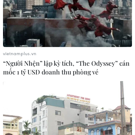
vietnamplus.vn
“Người Nhện” lập kỳ tích, “The Odyssey” cán
mốc 1 tỷ USD doanh thu phòng vé