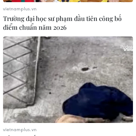
vietnamplus.vn
Trường đại học sư phạm đầu tiên công bố
điểm chuẩn năm 2026
TIN CÙNG CHUYÊN MỤC
Hàn Quốc: GS25 chọn trang trại
chuối tại Việt Nam làm nguồn cung
riêng
10/08/2026 04:53
Thêm dư địa dòng tiền cho doanh
nghiệp nhỏ và vừa từ chính sách
thuế
09/08/2026 14:15
vietnamplus.vn
Những giấc mơ bay cất cánh từ