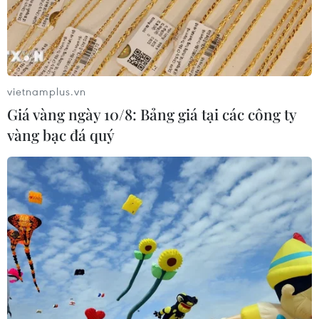
Chọn đúng đầu tàu: Danh mục
doanh nghiệp nhà nước mạnh và bài
toán giao nhiệm vụ
vietnamplus.vn
06/08/2026 00:56
Giá vàng ngày 10/8: Bảng giá tại các công ty
vàng bạc đá quý
Quy định chi tiết về thủ tục cấp phép
thành lập Sở giao dịch hàng hóa
05/08/2026 14:59
Foxconn đạt doanh thu cao kỷ lục
nhờ nhu cầu mạnh đối với AI
05/08/2026 13:41