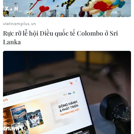
Hãng Walt Disney ký thỏa thuận
chưa từng có tiền lệ với TikTok
vietnamplus.vn
05/08/2026 13:31
Rực rỡ lễ hội Diều quốc tế Colombo ở Sri
Lanka
Cảng hàng không Quảng Trị tăng
tốc, hướng tới mục tiêu khai thác
cuối năm 2026
05/08/2026 10:59
Thẻ tín dụng Cake 2in1: Cho phép
đặc quyền thiết kế của người dùng
05/08/2026 09:48