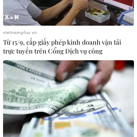
vietnamplus.vn
Từ 15/9, cấp giấy phép kinh doanh vận tải
trực tuyến trên Cổng Dịch vụ công
Apple tăng cường quyền riêng tư và mở
rộng tính năng trong iOS 15
08/06/2021 06:55
Bên cạnh việc cập nhật một số cải tiến mới trong hệ
điều hành iOS 15, Apple cũng bổ sung tính năng hiển thị