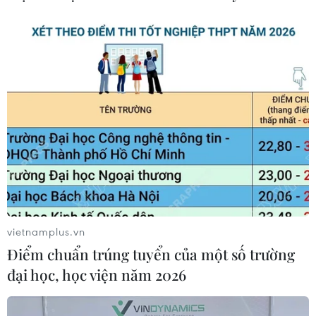
CƠ QUAN CHỦ QUẢN: THÔNG TẤN XÃ VIỆT NAM
Tổng Biên tập: TRẦN TIẾN DUẨN
Phó Tổng Biên tập: NGUYỄN THỊ TÁM, KHÚC THANH
THỦY
Sở hữu trí tuệ
Quy định sử dụng
vietnamplus.vn
RSS
Hỗ trợ
Điểm chuẩn trúng tuyển của một số trường
Ngôn ngữ
TTXVN
đại học, học viện năm 2026
Dịch vụ tin
Quảng cáo
Liên hệ