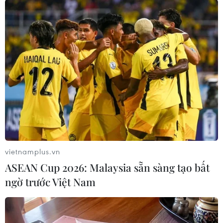
và Candy Crush, với số tiền khổng lồ 69 tỷ USD./.
(TTXVN/Vietnam+)
vietnamplus.vn
ASEAN Cup 2026: Malaysia sẵn sàng tạo bất
ngờ trước Việt Nam
#Metaverse
#Epic Games
#tập đoàn điện tử Sony