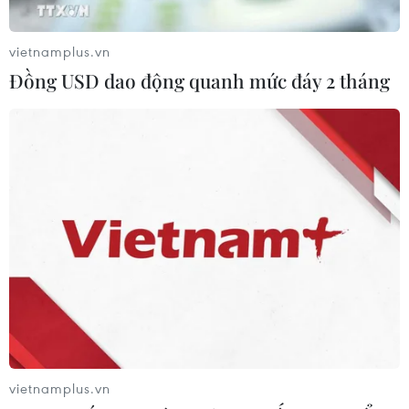
cho người dùng những ứng dụng nào đang bí mật thu
thập thông tin về họ.
vietnamplus.vn
Đồng USD dao động quanh mức đáy 2 tháng
Cuộc chiến giữa Tập đoàn công nghệ
vietnamplus.vn