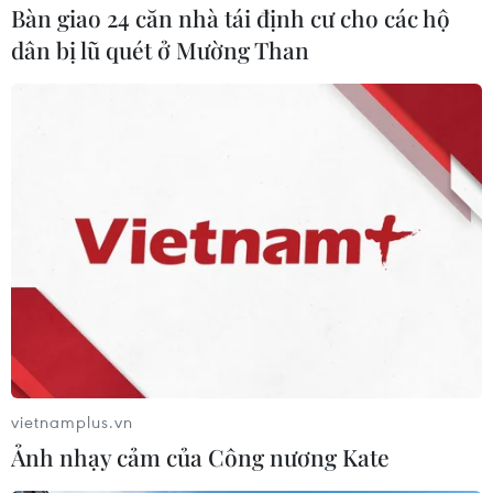
Cũng may cho ông Park Hang-seo, U22 Lào
Bàn giao 24 căn nhà tái định cư cho các hộ
không phải là một đối thủ quá mạnh nên việc
dân bị lũ quét ở Mường Than
tìm người thay thế cũng không phải là một vấn
đề quá lớn.
Đức Chiến và Tiến Dụng, hai cầu thủ có thể đá
tốt ở vị trí trung vệ đã sẵn sàng nếu được trao
cơ hội.
vietnamplus.vn
Ảnh nhạy cảm của Công nương Kate