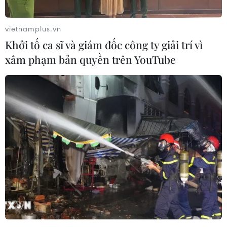
vietnamplus.vn
Khởi tố ca sĩ và giám đốc công ty giải trí vì
xâm phạm bản quyền trên YouTube
U22 Indonesia 'gieo sầu' cho U22 Thái Lan
ở trận ra quân SEA Games
26/11/2019 10:41