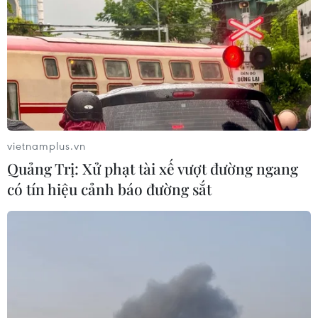
U22 Lào.
Ở lượt trận đầu tiên, U22 Việt Nam có chiến
thắng 6-0 trước U22 Brunei và hiện đang tạm
thời dẫn đầu bảng B./.
(TTXVN/Vietnam+)
vietnamplus.vn
Quảng Trị: Xử phạt tài xế vượt đường ngang
có tín hiệu cảnh báo đường sắt