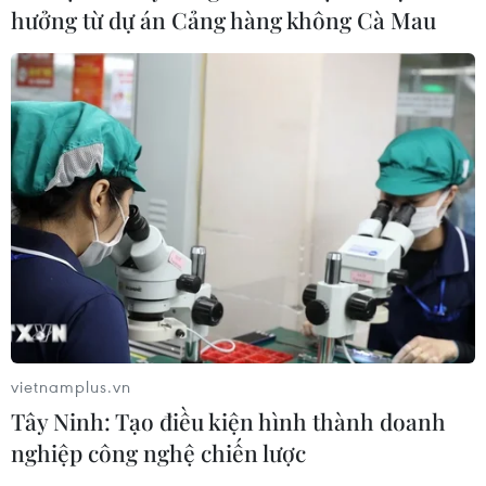
hưởng từ dự án Cảng hàng không Cà Mau
TIN CÙNG CHUYÊN MỤC
Chủ tịch Liên đoàn Bóng đá thế giới
chịu sức ép chưa từng có
06/08/2026 04:12
vietnamplus.vn
Futsal Việt Nam bất bại sau trận hòa
Tây Ninh: Tạo điều kiện hình thành doanh
khó tin trước chủ nhà Thái Lan
nghiệp công nghệ chiến lược
06/08/2026 02:38