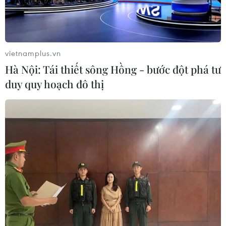
vietnamplus.vn
Hà Nội: Tái thiết sông Hồng - bước đột phá tư
duy quy hoạch đô thị
Hậu vệ Tiến Dụng thừa nhận U22 Việt
Nam cần tập trung hơn
26/11/2019 06:23
Hậu vệ Tiến Dụng cho biết sau trận thắng Brunei, tinh
thần các cầu thủ trong đội rất tốt, nhưng tất cả đều xác
định SEA Games mới chỉ bắt đầu và cần sự tập trung
hơn nữa.