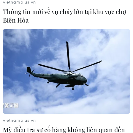
Egy Maulana và Osvaldo Haay đã thay nhau lập công
vietnamplus.vn
để giúp U22 Indonesia "gieo sầu" cho U22 Thái Lan ở
Thông tin mới về vụ cháy lớn tại khu vực chợ
trận ra quân bảng B môn bóng đá nam SEA Games 30.
Biên Hòa
vietnamplus.vn
Siam Sports: Nếu muốn đi tiếp, U22 Thái
Mỹ điều tra sự cố hàng không liên quan đến