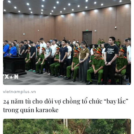
Kết quả bóng đá SEA Games: U22 Lào có
điểm, U22 Thái Lan thua sốc
26/11/2019 14:24
U22 Lào đã xuất sắc giành điểm số đầu tiên khi cầm
hòa U22 Singapore, 0-0, trong khi U22 Thái Lan nhận
thất bại sốc 0-2 trước U22 Indonesia ở lượt trận ra quân
bảng B môn bóng đá nam SEA Games 30.
vietnamplus.vn
24 năm tù cho đôi vợ chồng tổ chức “bay lắc”
trong quán karaoke