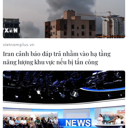
#bóng đá
#U22 Việt Nam
#Tấn Sinh
#Trọng Hùng
#huấn luyện viên
#Park Hang-seo
Philippines
vietnamplus.vn
Iran cảnh báo đáp trả nhằm vào hạ tầng
Theo dõi VietnamPlus
năng lượng khu vực nếu bị tấn công
TIN LIÊN QUAN