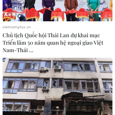
vietnamplus.vn
Chủ tịch Quốc hội Thái Lan dự khai mạc
Triển lãm 50 năm quan hệ ngoại giao Việt
Nam-Thái …
Hậu vệ Tấn Sinh (trái) và tiền vệ Trọng Hùng chấn thương. (Ảnh:
Hoàng Linh/TTXVN)
Trong buổi tập sáng 27/11, hai cầu thủ là Huỳnh
Tấn Sinh và Nguyễn Trọng Hùng bị đau nhẹ và