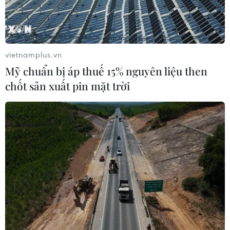
vietnamplus.vn
Mỹ chuẩn bị áp thuế 15% nguyên liệu then
chốt sản xuất pin mặt trời