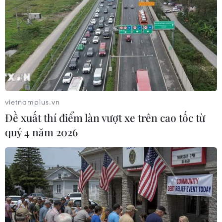
Đây là lần đầu tiên Port Sudan - nơi đặt trụ sở chính
quyền chuyển tiếp và văn phòng của nhiều tổ chức Liên
hợp quốc - trở thành mục tiêu của một cuộc tấn công
lớn kể từ khi xung đột bắt đầu năm 2023.
vietnamplus.vn
Đề xuất thí điểm làn vượt xe trên cao tốc từ
quý 4 năm 2026