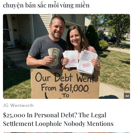
chuyện bản sắc mỗi vùng miền
trong ngày thứ 4 liên tiếp
Theo các nhân chứng, mục tiêu
chính của đợt tấn công là
Flamingo, căn cứ hải quân lớn
nhất của Sudan nằm ở phía Bắc
Port Sudan, và cảng Suakin ở phía
Nam thành phố.
(TTXVN/Vietnam+)
JG Wentworth
$25,000 In Personal Debt? The Legal
Settlement Loophole Nobody Mentions