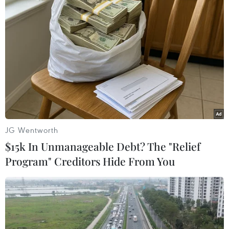
TIN LIÊN QUAN
JG Wentworth
$15k In Unmanageable Debt? The "Relief
Program" Creditors Hide From You
Sudan: RSF tấn công thành phố cảng Port
Sudan bằng máy bay không người lái
04/05/2025 10:50