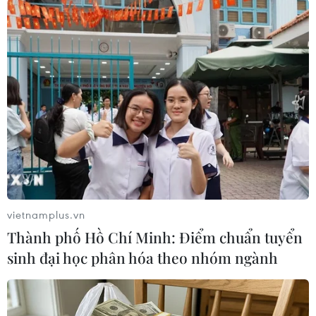
#Tình hình tại Sudan
#Thủ tướng Sudan
#Tuyên thệ nhậm chức
Sudan
vietnamplus.vn
Theo dõi VietnamPlus
Thành phố Hồ Chí Minh: Điểm chuẩn tuyển
sinh đại học phân hóa theo nhóm ngành