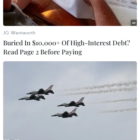
Thủ tướng mới của Sudan.
JG Wentworth
Buried In $10,000+ Of High-Interest Debt?
Read Page 2 Before Paying
Thủ tướng mới của Sudan Kamil Idris đã chính thức tuyên thệ
nhậm chức. (Nguồn: AA)
Ngày 31/5, Thủ tướng mới của Sudan Kamil
Idris đã chính thức tuyên thệ nhậm chức trước
Chủ tịch Hội đồng Chủ quyền chuyển tiếp Abdel