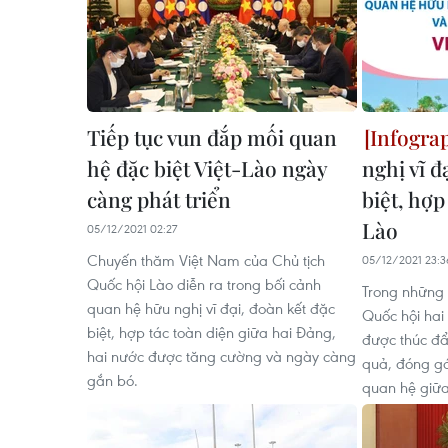
Tiếp tục vun đắp mối quan
hệ đặc biệt Việt-Lào ngày
nghị vĩ đ
càng phát triển
biệt, hợp
Lào
05/12/2021 02:27
Chuyến thăm Việt Nam của Chủ tịch
05/12/2021 23:3
Quốc hội Lào diễn ra trong bối cảnh
Trong những
quan hệ hữu nghị vĩ đại, đoàn kết đặc
Quốc hội hai
biệt, hợp tác toàn diện giữa hai Đảng,
được thúc đẩy
hai nước được tăng cường và ngày càng
quả, đóng gó
gắn bó.
quan hệ giữa