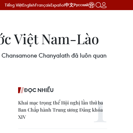
Tiếng Việt
English
Français
Español
中文
Русский
ớc Việt Nam-Lào
ng Chansamone Chanyalath đã luôn quan
ĐỌC NHIỀU
Khai mạc trọng thể Hội nghị lần thứ ba
Ban Chấp hành Trung ương Đảng khóa
XIV