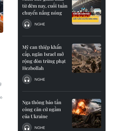
từ đêm nay, cuối tuần
chuyển nắng nóng
NGHE
Mỹ can thiệp khẩn
cấp, ngăn Israel mở
rộng đòn trừng phạt
Hezbollah
NGHE
g
t-
Nga thông báo tấn
công căn cứ ngầm
của Ukraine
NGHE