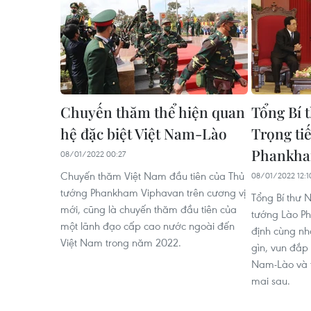
Chuyến thăm thể hiện quan
Tổng Bí 
hệ đặc biệt Việt Nam-Lào
Trọng ti
Phankha
08/01/2022 00:27
Chuyến thăm Việt Nam đầu tiên của Thủ
08/01/2022 12:1
tướng Phankham Viphavan trên cương vị
Tổng Bí thư 
mới, cũng là chuyến thăm đầu tiên của
tướng Lào P
một lãnh đạo cấp cao nước ngoài đến
định cùng nh
Việt Nam trong năm 2022.
gìn, vun đắp
Nam-Lào và t
mai sau.