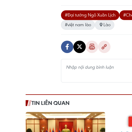
#Đại tướng Ngô Xuân Lịch
#Ch
#việt nam lào
Lào
TIN LIÊN QUAN