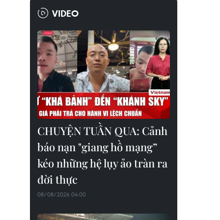
VIDEO
CHUYỆN TUẦN QUA: Cảnh
báo nạn "giang hồ mạng”
kéo những hệ lụy ảo tràn ra
đời thực
08/08/2026 04:00