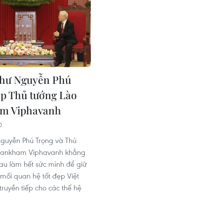
thư Nguyễn Phú
ếp Thủ tướng Lào
m Viphavanh
0
Nguyễn Phú Trọng và Thủ
hankham Viphavanh khẳng
au làm hết sức mình để giữ
 mối quan hệ tốt đẹp Việt
ruyền tiếp cho các thế hệ