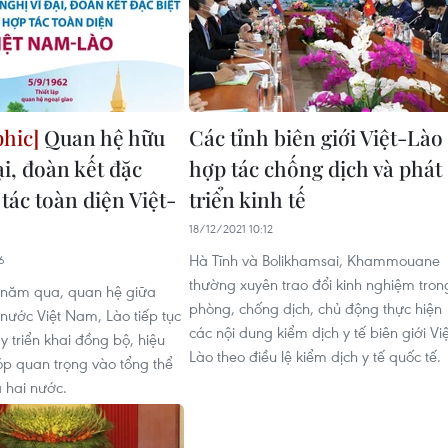
Quan hệ hữu
Các tỉnh biên giới Việt-Lào
ại, đoàn kết đặc
hợp tác chống dịch và phát
 tác toàn diện Việt-
triển kinh tế
18/12/2021 10:12
Hà Tĩnh và Bolikhamsai, Khammouane
6
thường xuyên trao đổi kinh nghiệm tron
 năm qua, quan hệ giữa
phòng, chống dịch, chủ động thực hiện
 nước Việt Nam, Lào tiếp tục
các nội dung kiểm dịch y tế biên giới Việ
 triển khai đồng bộ, hiệu
Lào theo điều lệ kiểm dịch y tế quốc tế.
p quan trọng vào tổng thể
 hai nước.