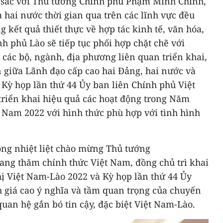
u sắc với Thủ tướng Chính phủ Phạm Minh Chính,
a hai nước thời gian qua trên các lĩnh vực đều
g kết quả thiết thực về hợp tác kinh tế, văn hóa,
h phủ Lào sẽ tiếp tục phối hợp chặt chẽ với
các bộ, ngành, địa phương liên quan triển khai,
n giữa Lãnh đạo cấp cao hai Đảng, hai nước và
 Kỳ họp lần thứ 44 Ủy ban liên Chính phủ Việt
triển khai hiệu quả các hoạt động trong Năm
 Nam 2022 với hình thức phù hợp với tình hình
ng nhiệt liệt chào mừng Thủ tướng
ng thăm chính thức Việt Nam, đồng chủ trì khai
 Việt Nam-Lào 2022 và Kỳ họp lần thứ 44 Ủy
 giá cao ý nghĩa và tầm quan trọng của chuyến
quan hệ gắn bó tin cậy, đặc biệt Việt Nam-Lào.