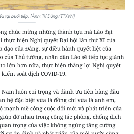
ểu tại buổi tiếp. (Ảnh: Trí Dũng/TTXVN)
ọng chúc mừng những thành tựu mà Lào đạt
 thực hiện Nghị quyết Đại hội lần thứ XI của
h đạo của Đảng, sự điều hành quyết liệt của
o của Thủ tướng, nhân dân Lào sẽ tiếp tục giành
to lớn hơn nữa, thực hiện thắng lợi Nghị quyết
, kiểm soát dịch COVID-19.
t Nam luôn coi trọng và dành ưu tiên hàng đầu
n hệ đặc biệt vừa là đồng chí vừa là anh em,
ộ mạnh mẽ công cuộc đổi mới và phát triển của
, giúp đỡ nhau trong công tác phòng, chống dịch
uan trọng của việc không ngừng tăng cường
ới sự ổn định và phát triển của mỗi nước cũng