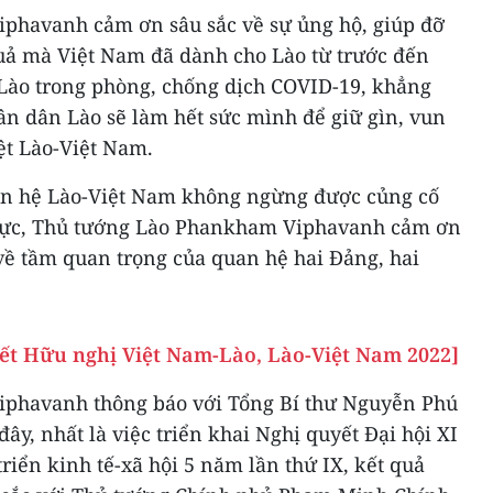
phavanh cảm ơn sâu sắc về sự ủng hộ, giúp đỡ
 quả mà Việt Nam đã dành cho Lào từ trước đến
ợ Lào trong phòng, chống dịch COVID-19, khẳng
n dân Lào sẽ làm hết sức mình để giữ gìn, vun
ệt Lào-Việt Nam.
an hệ Lào-Việt Nam không ngừng được củng cố
h vực, Thủ tướng Lào Phankham Viphavanh cảm ơn
ề tầm quan trọng của quan hệ hai Đảng, hai
ết Hữu nghị Việt Nam-Lào, Lào-Việt Nam 2022]
phavanh thông báo với Tổng Bí thư Nguyễn Phú
ây, nhất là việc triển khai Nghị quyết Đại hội XI
riển kinh tế-xã hội 5 năm lần thứ IX, kết quả