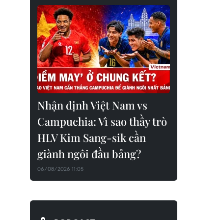
Nhận định Việt Nam vs
Campuchia: Vì sao thầy trò
HLV Kim Sang-sik cần
giành ngôi đầu bảng?
06/08/2026 11:05