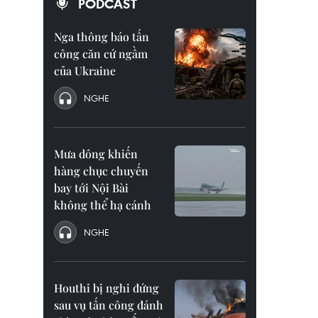
PODCAST
Nga thông báo tấn
công căn cứ ngầm
của Ukraine
NGHE
Mưa dông khiến
hàng chục chuyến
bay tới Nội Bài
không thể hạ cánh
NGHE
Houthi bị nghi đứng
sau vụ tấn công đánh