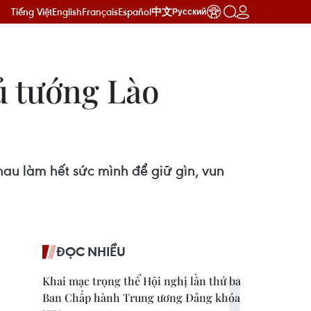
Tiếng Việt
English
Français
Español
中文
Русский
ủ tướng Lào
u làm hết sức mình để giữ gìn, vun
ĐỌC NHIỀU
Khai mạc trọng thể Hội nghị lần thứ ba
Ban Chấp hành Trung ương Đảng khóa