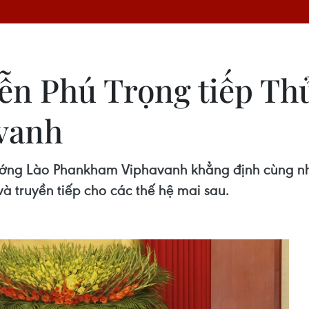
ễn Phú Trọng tiếp Th
vanh
ướng Lào Phankham Viphavanh khẳng định cùng nha
 truyền tiếp cho các thế hệ mai sau.