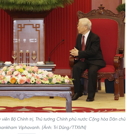
y viên Bộ Chính trị, Thủ tướng Chính phủ nước Cộng hòa Dân chủ
hankham Viphavanh. (Ảnh: Trí Dũng/TTXVN)