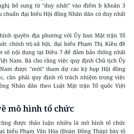
ghị bổ sung từ "duy nhất" vào điểm b khoản 3
êu chuẩn đại biểu Hội đồng Nhân dân có duy nhất
chính quyền địa phương với Ủy ban Mặt trận Tổ
ức chính trị-xã hội, đại biểu Phạm Thị Kiều đề
ột số nội dung tại Điều 7 để đảm bảo thống nhất
Việt Nam. Bà cho rằng việc quy định Chủ tịch Ủy
t Nam được "mời" tham dự các kỳ họp Hội đồng
c, cần phải quy định rõ trách nhiệm trong việc
ồng Nhân dân theo Luật Mặt trận Tổ quốc Việt
 về mô hình tổ chức
cũng được thảo luận nhiều là mô hình tổ chức
ại biểu Phạm Văn Hòa (Đoàn Đồng Tháp) bày tỏ