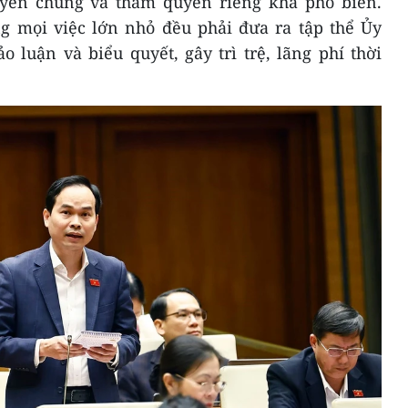
uyền chung và thẩm quyền riêng khá phổ biến.
ng mọi việc lớn nhỏ đều phải đưa ra tập thể Ủy
 luận và biểu quyết, gây trì trệ, lãng phí thời