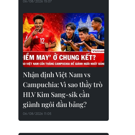
06/08/2026 15:07
Nhận định Việt Nam vs
Campuchia: Vì sao thầy trò
HLV Kim Sang-sik cần
giành ngôi đầu bảng?
06/08/2026 11:05