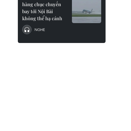
hàng chục chuyến
bay tới Nội Bài
không thể hạ cánh
NGHE