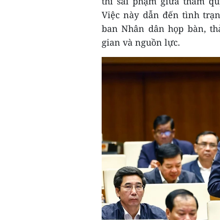
thì sai phạm giữa thẩm q
Việc này dẫn đến tình trạ
ban Nhân dân họp bàn, thảo
gian và nguồn lực.