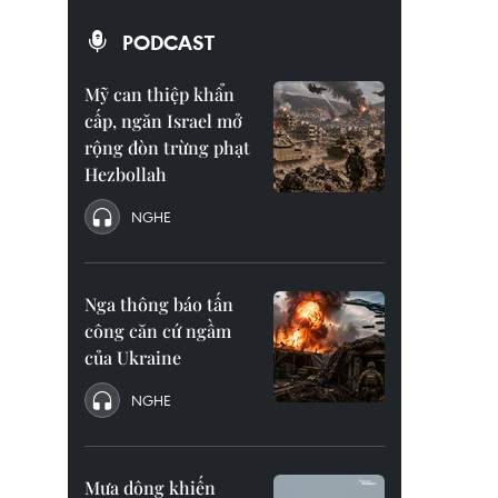
PODCAST
Mỹ can thiệp khẩn
cấp, ngăn Israel mở
rộng đòn trừng phạt
Hezbollah
NGHE
Nga thông báo tấn
công căn cứ ngầm
của Ukraine
NGHE
Mưa dông khiến