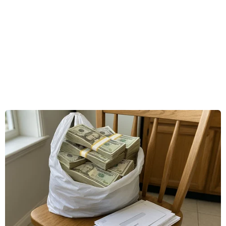
Tỷ lệ thủ tục hành chính cung cấp dịch vụ công
trực tuyến toàn trình trên tổng số thủ tục hành
chính đủ điều kiện được giao quy định hoặc quy
định chi tiết trong văn bản quy phạm pháp luật
của các cấp chính quyền trên địa bàn tỉnh,
thành phố trực thuộc Trung ương đạt tối thiểu
80%.
Tối thiểu 80% thông tin, giấy tờ, tài liệu trong
các thủ tục hành chính liên quan sản xuất, kinh
doanh chỉ phải cung cấp một lần cho cơ quan
nhà nước. 100% thủ tục hành chính được thực
hiện không phụ thuộc vào địa giới hành chính
trong phạm vi cấp tỉnh.
Về phát triển kỹ năng số trong thực thi công vụ: