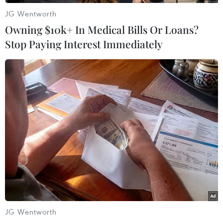
JG Wentworth
Owning $10k+ In Medical Bills Or Loans?
Stop Paying Interest Immediately
Sinh viên Khoa Công nghệ Kỹ thuật Điện- Điện tử Trường Cao
đẳng Công nghệ cao Hà Nội trong giờ thực hành. (Ảnh: Diệu
Thúy/TTXVN)
Về khoa học, công nghệ và đổi mới sáng tạo
(1) Thúc đẩy thương mại hóa các sản
phẩm công nghệ chiến lược:
JG Wentworth