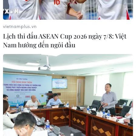
cải tiến từ người dân, tổ chức, doanh nghiệp và
chuyên gia trong, ngoài nước.
vietnamplus.vn
(Vietnam+)
Lịch thi đấu ASEAN Cup 2026 ngày 7/8: Việt
Nam hướng đến ngôi đầu