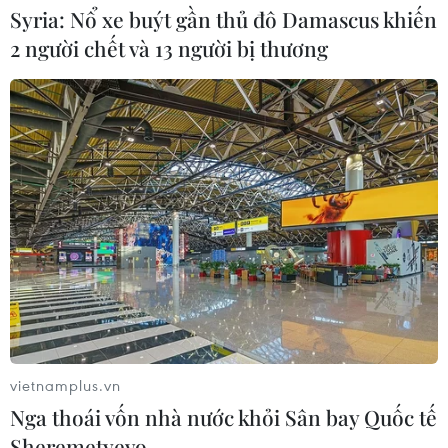
Syria: Nổ xe buýt gần thủ đô Damascus khiến
dục-Đào tạo 636 tỷ đồng
2 người chết và 13 người bị thương
Đến năm 2030, Việt Nam làm chủ ít nhất 4 công
nghệ chiến lược
TIN LIÊN QUAN
vietnamplus.vn
Nga thoái vốn nhà nước khỏi Sân bay Quốc tế
Sheremetyevo