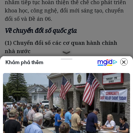
nhằm tiếp tục hoàn thiện thể chế cho phát triển
khoa học, công nghệ, đổi mới sáng tạo, chuyển
đổi số và Đề án 06.
Về chuyển đổi số quốc gia
(1) Chuyển đổi số các cơ quan hành chính
nhà nước
Khám phá thêm
Về hạ tầng, nền tảng, dữ liệu số:
Mở rộng phủ
sóng 5G đạt 70% dân số. 100% cán bộ, công
chức, viên chức cấp xã được bố trí trang thiết bị
đáp ứng yêu cầu công việc và có chữ ký số cá
nhân để giải quyết công việc trên môi trường
điện tử.
100% hồ sơ công việc tại cơ quan hành chính
nhà nước được xử lý trên môi trường điện tử