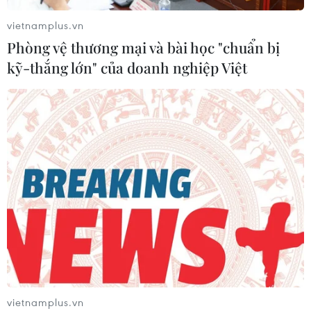
#đề án 06
#khoa học công nghệ
vietnamplus.vn
Phòng vệ thương mại và bài học "chuẩn bị
kỹ-thắng lớn" của doanh nghiệp Việt
Theo dõi VietnamPlus
NGHỊ QUYẾT 57 VỀ ĐỘT PHÁ PHÁT TRIỂN KHCN
Đổi mới công tác xây dựng Đảng từ chuyển đổi
số quản lý đảng viên ở Phú Thọ
Thành lập Khu Công nghệ cao tỉnh Hưng Yên
Thành lập Hội đồng cấp Nhà nước xét tặng các
giải thưởng khoa học và công nghệ
vietnamplus.vn
Cần Thơ xem xét đề xuất xây dựng Tổ hợp Giáo