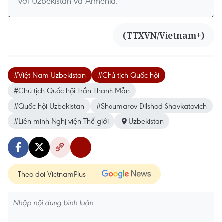
với Uzbekistan và Armenia.
(TTXVN/Vietnam+)
#Việt Nam-Uzbekistan
#Chủ tịch Quốc hội
#Chủ tịch Quốc hội Trần Thanh Mẫn
#Quốc hội Uzbekistan
#Shoumarov Dilshod Shavkatovich
#Liên minh Nghị viện Thế giới
Uzbekistan
Theo dõi VietnamPlus