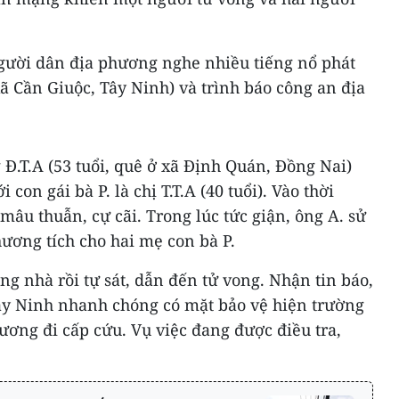
gười dân địa phương nghe nhiều tiếng nổ phát
 xã Cần Giuộc, Tây Ninh) và trình báo công an địa
 Đ.T.A (53 tuổi, quê ở xã Định Quán, Đồng Nai)
con gái bà P. là chị T.T.A (40 tuổi). Vào thời
mâu thuẫn, cự cãi. Trong lúc tức giận, ông A. sử
hương tích cho hai mẹ con bà P.
ng nhà rồi tự sát, dẫn đến tử vong. Nhận tin báo,
ây Ninh nhanh chóng có mặt bảo vệ hiện trường
ương đi cấp cứu. Vụ việc đang được điều tra,