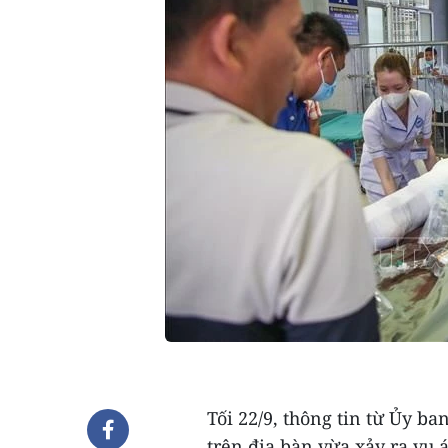
Tối 22/9, thông tin từ Ủy b
trên địa bàn vừa xảy ra vụ