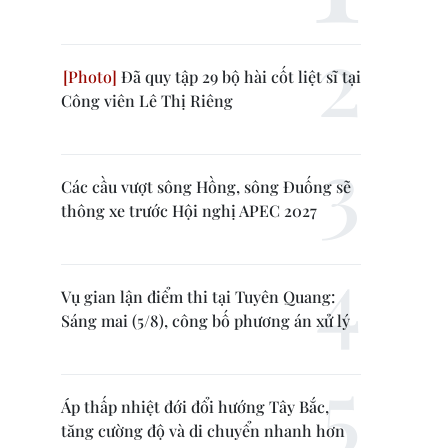
Đã quy tập 29 bộ hài cốt liệt sĩ tại
Công viên Lê Thị Riêng
Các cầu vượt sông Hồng, sông Đuống sẽ
thông xe trước Hội nghị APEC 2027
Vụ gian lận điểm thi tại Tuyên Quang:
Sáng mai (5/8), công bố phương án xử lý
Áp thấp nhiệt đới đổi hướng Tây Bắc,
tăng cường độ và di chuyển nhanh hơn