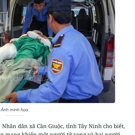
Ảnh minh họa.
an Nhân dân xã Cần Giuộc, tỉnh Tây Ninh cho biết,
 án mạng khiến một người tử vong và hai người