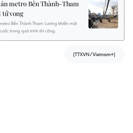
dự án metro Bến Thành-Tham
 tử vong
n metro Bến Thành-Tham Lương khiến một
uốc trong quá trình thi công.
(TTXVN/Vietnam+)