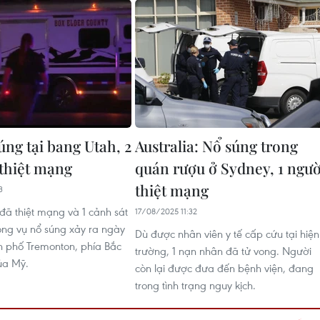
úng tại bang Utah, 2
Australia: Nổ súng trong
 thiệt mạng
quán rượu ở Sydney, 1 ngườ
thiệt mạng
3
 đã thiệt mạng và 1 cảnh sát
17/08/2025 11:32
rong vụ nổ súng xảy ra ngày
Dù được nhân viên y tế cấp cứu tại hiện
nh phố Tremonton, phía Bắc
trường, 1 nạn nhân đã tử vong. Người
ủa Mỹ.
còn lại được đưa đến bệnh viện, đang
trong tình trạng nguy kịch.