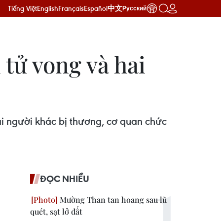
Tiếng Việt
English
Français
Español
中文
Русский
 tử vong và hai
ai người khác bị thương, cơ quan chức
ĐỌC NHIỀU
Mường Than tan hoang sau lũ
quét, sạt lở đất