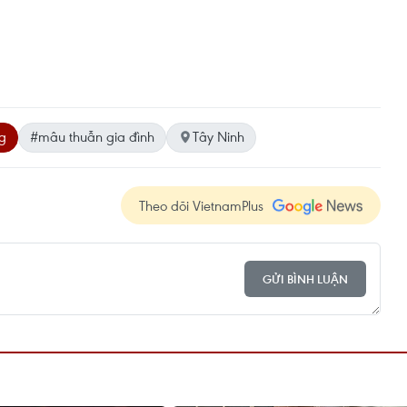
g
#mâu thuẫn gia đình
Tây Ninh
Theo dõi VietnamPlus
GỬI BÌNH LUẬN