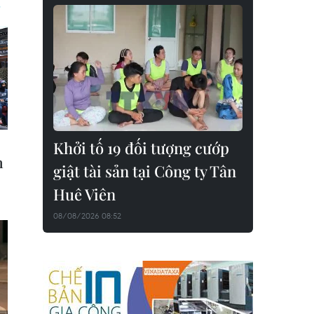
Khởi tố 19 đối tượng cướp
giật tài sản tại Công ty Tân
Huê Viên
08/08/2026 08:52