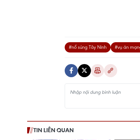
#nổ súng Tây Ninh
#vụ án mạn
TIN LIÊN QUAN