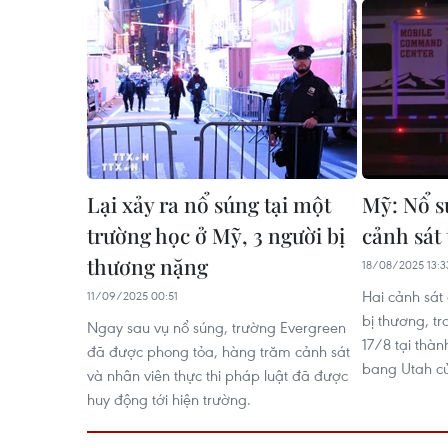
Lại xảy ra nổ súng tại một
Mỹ: Nổ s
trường học ở Mỹ, 3 người bị
cảnh sát
thương nặng
18/08/2025 13:3
Hai cảnh sát
11/09/2025 00:51
bị thương, t
Ngay sau vụ nổ súng, trường Evergreen
17/8 tại thà
đã được phong tỏa, hàng trăm cảnh sát
bang Utah c
và nhân viên thực thi pháp luật đã được
huy động tới hiện trường.