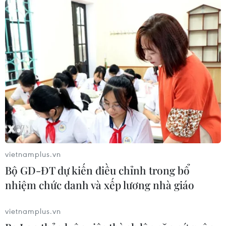
hiếm gặp
02/08/2026 05:58
Việt Nam phấn đấu đến năm 2045
làm chủ công nghệ sinh học thế hệ
mới
02/08/2026 05:13
Tên lửa SpaceX lao xuống Mặt Trăng
với tốc độ gấp 7 lần âm thanh
vietnamplus.vn
31/07/2026 23:06
Bộ GD-ĐT dự kiến điều chỉnh trong bổ
nhiệm chức danh và xếp lương nhà giáo
Hàn Quốc tham gia dự án xây dựng
vietnamplus.vn
căn cứ Mặt trăng của NASA