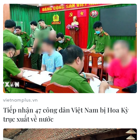
Đảm bảo an toàn bức xạ và hạt nhân
phục vụ chiến lược phát triển quốc
gia
30/07/2026 04:37
Phát hiện loài khủng long sinh sống
cách đây 210 triệu năm
30/07/2026 01:45
vietnamplus.vn
Tiếp nhận 47 công dân Việt Nam bị Hoa Kỳ
Xem thêm
trục xuất về nước