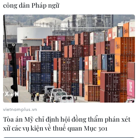
càng trở nên phổ biến tại Australia. Nguồn gốc
công dân Pháp ngữ
bệnhxuất phát từ việc lạm dụng chất cồn, hệ
thống miễn dịch yếu hoặc bị nhiễm viêmgan B,
C.
Trong vòng 4 năm qua, số bệnh nhân liên quan
tới gan tại Australia nhập việnđang tăng 30%./.
Tuấn Anh/Sydney (Vietnam+)
vietnamplus.vn
Tòa án Mỹ chỉ định hội đồng thẩm phán xét
xử các vụ kiện về thuế quan Mục 301