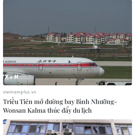
#Australia
#Tế bào gan
#Tế bào da
#Hepatocyte
#Bệnh nan y
Australia
vietnamplus.vn
Theo dõi VietnamPlus
Triều Tiên mở đường bay Bình Nhưỡng-
Wonsan Kalma thúc đẩy du lịch