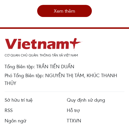
Xem thêm
CƠ QUAN CHỦ QUẢN: THÔNG TẤN XÃ VIỆT NAM
Tổng Biên tập: TRẦN TIẾN DUẨN
Phó Tổng Biên tập: NGUYỄN THỊ TÁM, KHÚC THANH
THỦY
Sở hữu trí tuệ
Quy định sử dụng
RSS
Hỗ trợ
Ngôn ngữ
TTXVN