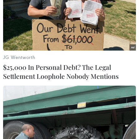
JG Wentworth
Tổng thống Pakistan giải tán Quốc hội,
$25,000 In Personal Debt? The Legal
chuẩn bị cho tổng tuyển cử
Settlement Loophole Nobody Mentions
10/08/2023 02:56
Tổng thống Pakistan Arif Alvi đã tuyên bố giải tán Quốc
hội, đồng nghĩa chính phủ do Thủ tướng Shahbaz Sharif
đứng đầu sẽ từ chức và tổng tuyển cử được tổ chức
trong vòng 90 ngày sau đó.