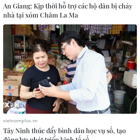
An Giang: Kịp thời hỗ trợ các hộ dân bị cháy
Mở ra giai đoạn triển khai thực chất
nhà tại xóm Chăm La Ma
quan hệ giữa Việt Nam và Australia
07/08/2026 01:27
Ấn Độ thử thành công tên lửa đạn
đạo Agni-4, tầm bắn 4.000 km
06/08/2026 23:17
Hàn Quốc tái khẳng định mục tiêu
chung sống hòa bình với Triều Tiên
06/08/2026 15:33
vietnamplus.vn
Tây Ninh thúc đẩy bình dân học vụ số, tạo
động lực phát triển kinh tế số