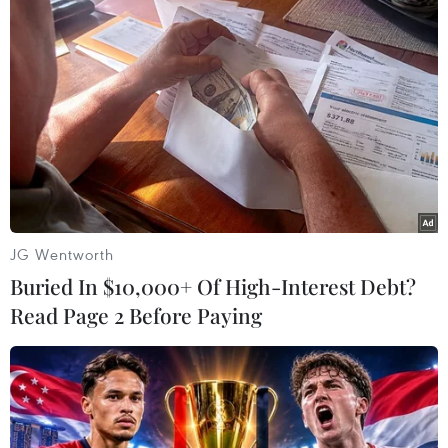
Theo dõi VietnamPlus
TIN LIÊN QUAN
JG Wentworth
Buried In $10,000+ Of High-Interest Debt?
Read Page 2 Before Paying