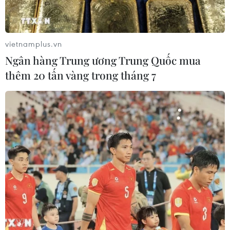
vietnamplus.vn
Ngân hàng Trung ương Trung Quốc mua
thêm 20 tấn vàng trong tháng 7
Tổng thống Pakistan yêu cầu bổ nhiệm
Thủ tướng tạm quyền
12/08/2023 00:17