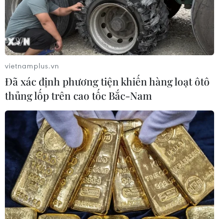
vietnamplus.vn
Đã xác định phương tiện khiến hàng loạt ôtô
thủng lốp trên cao tốc Bắc-Nam
Pakistan: Các bên đàm phán chọn lãnh
đạo lâm thời trước thềm bầu cử
10/08/2023 15:13
Theo hiến pháp, hai bên sẽ có 3 ngày để ra quyết định
về vị trí lãnh đạo lâm thời, nếu không, nhiệm vụ này sẽ
được giao cho một ủy ban của quốc hội.