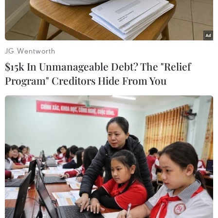
tới.
JG Wentworth
$15k In Unmanageable Debt? The "Relief
Program" Creditors Hide From You
Ông Anwaar-ul-Haq Kakar. (Ảnh: AFP/TTXVN)
Ngày 14/8, Thủ tướng tạm quyền của Pakistan,
Thượng nghị sỹ Anwaar-ul-Haq Kakar, đã tuyên