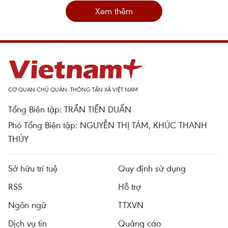
Xem thêm
CƠ QUAN CHỦ QUẢN: THÔNG TẤN XÃ VIỆT NAM
Tổng Biên tập: TRẦN TIẾN DUẨN
Phó Tổng Biên tập: NGUYỄN THỊ TÁM, KHÚC THANH
THỦY
Sở hữu trí tuệ
Quy định sử dụng
RSS
Hỗ trợ
Ngôn ngữ
TTXVN
Dịch vụ tin
Quảng cáo