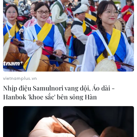
vietnamplus.vn
#Công ty cổ phần Mekolor
Nhịp điệu Samulnori vang dội, Áo dài -
#dự án đường sắt tốc độ cao Bắc-Nam
#Cần Thơ
Hanbok 'khoe sắc' bên sông Hàn
TP. Cần Thơ
Theo dõi VietnamPlus