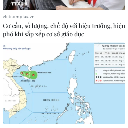
vietnamplus.vn
Cơ cấu, số lượng, chế độ với hiệu trưởng, hiệu
phó khi sắp xếp cơ sở giáo dục
Doanh nghiệp Pháp đặc biệt quan tâm
đến Dự án đường sắt tốc độ cao Bắc-Nam
21/03/2025 12:49
Bộ trưởng Giao thông Pháp Philippe Tabarot chia sẻ các
doanh nghiệp Pháp rất quan tâm đến dự án đường sắt
tốc độ cao của Việt Nam và mong muốn thiết lập, mở
rộng hợp tác với các đối tác Việt Nam.