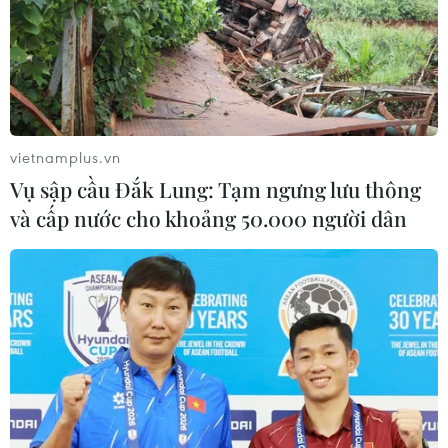
vietnamplus.vn
Vụ sập cầu Đắk Lung: Tạm ngưng lưu thông
và cấp nước cho khoảng 50.000 người dân
TIN CÙNG CHUYÊN MỤC
Thưởng vượt kế hoạch: động lực còn
thiếu cho doanh nghiệp dẫn dắt
07/08/2026 04:01
Hãng BMW bắt đầu sản xuất hàng