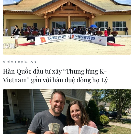
gia thì doanh nghiệp này vẫn hoạt động bình
thường và trong thời gian qua khi có kiểm tra
doanh nghiệp này báo cáo trong giai đoạn 2019-
2021 thì năm đầu doanh nghiệp có lãi khoảng
một triệu đồng còn 2 năm sau thì doanh nghiệp
lỗ. Cụ thể, năm 2020 lỗ gần 2,7 triệu đồng và
năm 2021 tiếp tục lỗ hơn 8 triệu đồng.
vietnamplus.vn
"Sau khi báo chí đưa tin Công ty cổ phần
Hàn Quốc đầu tư xây “Thung lũng K-
Mekolor có đề xuất gửi Thủ tướng Chính phủ
Vietnam” gắn với hậu duệ dòng họ Lý
đăng ký tham gia dự án đường sắt cao tốc Bắc-
Nam, đến thời điểm này chúng tôi chưa nhận
được thông tin thay đổi nguồn vốn của doanh
nghiệp," ông Phúc nói.
Lãnh đạo Phòng Đăng ký kinh doanh, Sở Tài
chính thành phố Cần Thơ cũng cho biết về