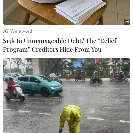
phủ xem xét.
JG Wentworth
$15k In Unmanageable Debt? The "Relief
Program" Creditors Hide From You
Ông Võ Xuân Trường, Chủ tịch Công ty cổ phần Mekolor, người
đại diện Liên minh Mekolor-Great USA gửi đề xuất tham gia Dự
án đường sắt cao tốc Bắc-Nam với số vốn 100 tỷ USD, trả lời
báo chí ngày 11/6. (Ảnh: TTXVN phát)
Một doanh nghiệp có trụ sở tại thành phố Cần