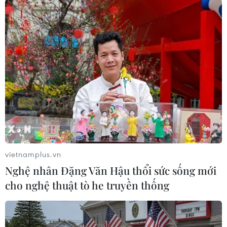
viên của công ty làm việc tại đây, đề nghị họ
thông báo nội dung hoạt động của công ty cho
khu vực để địa phương nắm," ông Nguyễn Văn
Sự, Bí thư kiêm Trưởng khu vực 1 An Cư,
phường Thới Bình, quận Ninh Kiều, thành phố
Cần Thơ cho biết.
vietnamplus.vn
Nghệ nhân Đặng Văn Hậu thổi sức sống mới
cho nghệ thuật tò he truyền thống