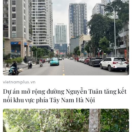
Đồng USD trước bước ngoặt do đồng
yen mạnh lên và số liệu việc làm Mỹ
06/08/2026 05:14
Lãi suất ngân hàng ngày 6/8: Kỳ hạn
3 tháng đang được mức lãi suất tối đa
06/08/2026 00:06
vietnamplus.vn
Mỹ phát tín hiệu ủng hộ ổn định
Dự án mở rộng đường Nguyễn Tuân tăng kết
đồng won của Hàn Quốc
nối khu vực phía Tây Nam Hà Nội
05/08/2026 23:26
Mỹ hoàn trả khoảng 100 tỷ USD thuế