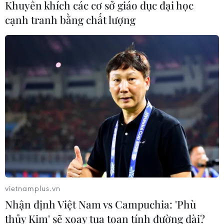
Khuyến khích các cơ sở giáo dục đại học
cạnh tranh bằng chất lượng
Google Wallet cho phép phụ huynh
thiết lập số dư an toàn của con cái
06/08/2026 23:44
NAPAS và KiotViet hợp tác mở rộng
hệ sinh thái thanh toán VietQR
06/08/2026 14:03
BIDV chốt ngày chia 498 triệu cổ
phiếu, tăng vốn điều lệ lên 77.783 tỷ
đồng
vietnamplus.vn
Nhận định Việt Nam vs Campuchia: 'Phù
06/08/2026 13:42
thủy Kim' sẽ xoay tua toan tính đường dài?