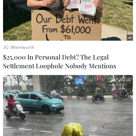
chỉ được phơi bày sau hàng loạt vụ kiện, cho thấy hoạt
động cho vay tồn tại nhiều vấn đề.
JG Wentworth
$25,000 In Personal Debt? The Legal
Settlement Loophole Nobody Mentions
Bộ trưởng Mỹ lạc quan về hiệu quả hoạt