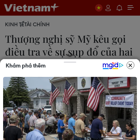
KINH TẾ
TÀI CHÍNH
Thượng nghị sỹ Mỹ kêu gọi
điều tra về sự sụp đổ của hai
ngân hàng
Khám phá thêm
Nguyễn Tuyến
19/03/2023 22:38
Thượng nghị sỹ Mỹ Elizabeth Warren cho rằng các
giám đốc điều hành của hai ngân hàng Silicon
Valley Bank và Signature Bank cần bị quy trách
nhiệm do không thể ngăn chặn được các vụ sụp