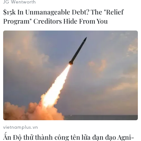
JG Wentworth
viết: "Các giám đốc điều hành của ngân hàng -
$15k In Unmanageable Debt? The "Relief
những người chấp nhận rủi ro không cần thiết
hoặc không thể ngăn chặn các mối đe dọa hoàn
Program" Creditors Hide From You
toàn có thể thấy trước - phải bị quy trách nhiệm
về những vụ sụp đổ này. Nhưng sự quản lý yếu
kém này cũng đã xảy ra vì một loạt thất bại của
các nhà lập pháp và cơ quan quản lý."
[SVB phá sản: Đằng sau "điệp vụ giải cứu" bất
thành của Goldman Sachs]
Chỉ trong vòng ba ngày (từ ngày 10/3), hai ngân
hàng lớn nói trên của Mỹ đã lần lượt sụp đổ và
tuyên bố ngừng hoạt động. Đặc biệt, việc một
“đế chế” như SVB phá sản đã phủ bóng mây u
ám lên thị trường tài chính của nền kinh tế số
vietnamplus.vn
một thế giới.
Ấn Độ thử thành công tên lửa đạn đạo Agni-