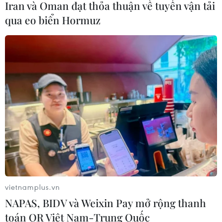
Iran và Oman đạt thỏa thuận về tuyến vận tải
Visa thúc đẩy hợp tác kiến tạo hạ
qua eo biển Hormuz
tầng số cho Chính phủ số Việt Nam
03/08/2026 14:01
Taxi không phải lập hóa đơn điện tử
ngay sau từng chuyến xe trong mọi
trường hợp
03/08/2026 13:39
Thứ trưởng Bộ Tài chính nói về áp
lực giá cả khi tăng lương cơ sở từ
1/7/2026
vietnamplus.vn
NAPAS, BIDV và Weixin Pay mở rộng thanh
03/08/2026 13:08
toán QR Việt Nam-Trung Quốc