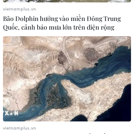
vietnamplus.vn
7 tháng năm 2026:
Bão Dolphin hướng vào miền Đông Trung
Tổng vốn đầu tư nước ngoài đăng ký
Quốc, cảnh báo mưa lớn trên diện rộng
vào Việt Nam tăng 58%
03/08/2026 23:48
Kế hoạch đồng tiền chung Tây Phi
đối mặt thách thức
03/08/2026 23:10
Mỹ bán đồng euro để hỗ trợ Nhật
Bản vực dậy đồng yen
03/08/2026 15:34
vietnamplus.vn