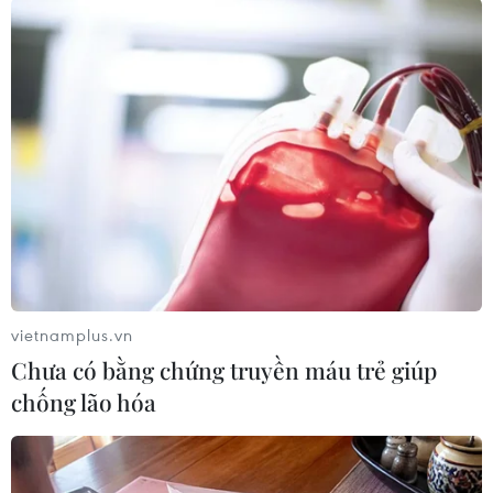
bố phá sản chỉ trong vỏn vẹn có vài ngày đã gây
ra một cơn "địa chấn" thực sự đối với thị trường
tài chính-ngân hàng Mỹ.
Đây cũng là vụ đổ vỡ lớn nhất của ngành ngân
hàng Mỹ kể từ giai đoạn suy thoái 2008-2009./.
(TTXVN/Vietnam+)
vietnamplus.vn
Chưa có bằng chứng truyền máu trẻ giúp
chống lão hóa