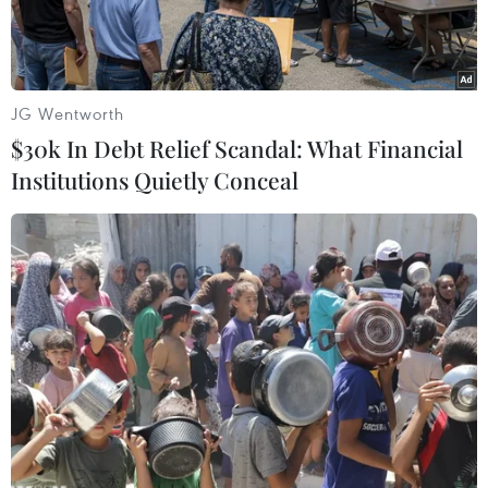
đổ này.
JG Wentworth
$30k In Debt Relief Scandal: What Financial
Institutions Quietly Conceal
Người dân tập trung bên ngoài trụ sở ngân hàng Silicon Valley
Bank (SVB) ở California, Mỹ ngày 13/3/2023. (Ảnh:
THX/TTXVN)
Ngày 19/3, tờ Wall Street Journal đưa tin