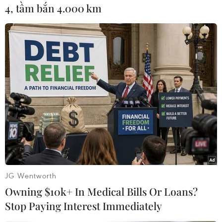
4, tầm bắn 4.000 km
Được thành lập vào năm 1983, SVB là ngân
hàng thương mại lớn thứ 16 của Mỹ và suốt thời
gian dài là điểm tựa tài chính vững chắc cho
khoảng 50% tổng số công ty khoa học công nghệ
và khởi nghiệp tại nước này.
Quy mô hoạt động của SVB vươn tới cả Canada,
Trung Quốc, Đan Mạch, Đức, Ireland, Israel,
Thụy Điển và Vương quốc Anh.
Nếu như SVB là ngân hàng lớn đối với các công
ty công nghệ và khởi nghiệp, thì Signature Bank
nổi tiếng là một trong những ngân hàng uy tín
JG Wentworth
nhất của Mỹ và thế giới hoạt động trong lĩnh
Owning $10k+ In Medical Bills Or Loans?
vực tiền điện tử.
Stop Paying Interest Immediately
Do đó, việc hai ngân hàng hàng đầu này tuyên