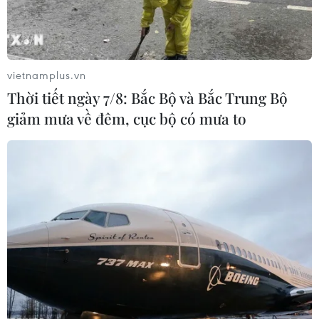
động của hệ thống ngân hàng
16/03/2023 12:42
Bộ trưởng Tài chính Mỹ Janet Yellen mô tả những hành
động của Chính phủ Mỹ là "quyết đoán và mạnh mẽ,"
vietnamplus.vn
và thể hiện cam kết của chính quyền trong việc đảm
Thời tiết ngày 7/8: Bắc Bộ và Bắc Trung Bộ
bảo rằng tiền gửi vẫn an toàn.
giảm mưa về đêm, cục bộ có mưa to