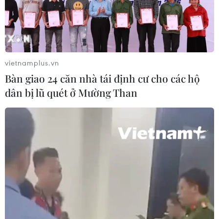
05/08/2026 03:43
Cà Mau gỡ “điểm nghẽn” mặt bằng,
xây dựng kịch bản giải ngân
vietnamplus.vn
05/08/2026 01:18
Bàn giao 24 căn nhà tái định cư cho các hộ
dân bị lũ quét ở Mường Than
Điều gì chờ đợi đồng yen sau cái bắt
tay giữa Mỹ-Nhật?
04/08/2026 14:11
Sửa Luật Trưng mua, trưng dụng tài
sản giải quyết vướng mắc trên thực
tiễn