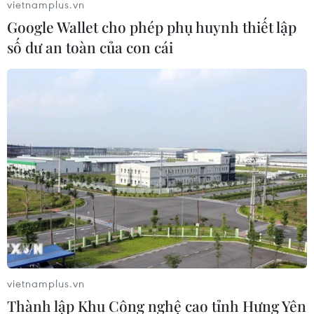
vietnamplus.vn
Google Wallet cho phép phụ huynh thiết lập
số dư an toàn của con cái
Dòng tiền gửi vào các ngân hàng nhỏ tại
Mỹ có xu hướng gia tăng
18/03/2023 00:07
Lãnh đạo một số tổ chức cho vay cộng đồng ở Mỹ cam
kết sẽ không thắt chặt các tiêu chuẩn cho vay, chứng tỏ
hoạt động của các ngân hàng nhỏ này vẫn đang diễn
ra bình thường.
vietnamplus.vn
Thành lập Khu Công nghệ cao tỉnh Hưng Yên