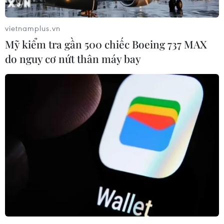
vietnamplus.vn
11 ngân hàng Mỹ ra tay cứu giúp First
Mỹ kiểm tra gần 500 chiếc Boeing 737 MAX
Republic Bank tránh phá sản
do nguy cơ nứt thân máy bay
17/03/2023 01:12
Một nhóm bao gồm 11 ngân hàng tư nhân của Mỹ sẽ
gửi 30 tỷ USD vào First Republic, trong đó, mỗi “ông lớn”
Bank of America, Citigroup, JPMorgan Chase và Wells
Fargo sẽ gửi 5 tỷ USD.