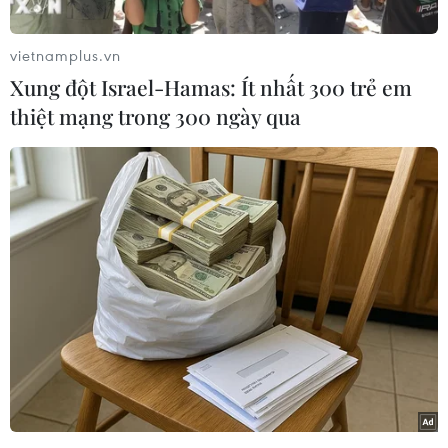
Thượng nghị sĩ Mỹ Elizabeth Warren, người
đang thúc đẩy siết chặt các quy định ngân hàng,
vietnamplus.vn
đã kêu gọi cơ quan chức năng tiến hành điều
Xung đột Israel-Hamas: Ít nhất 300 trẻ em
tra về các vụ phá sản của hai ngân hàng Silicon
thiệt mạng trong 300 ngày qua
Valley Bank (SVB) và Signature Bank.
Bà Warren đã gửi thư tới các tổng thanh tra của
Bộ Tài chính, Công ty Bảo hiểm Tiền gửi liên
bang (FDIC) và Ngân hàng Dự trữ liên bang Mỹ
(Fed), kêu gọi các nhà quản lý đánh giá việc
quản lý và giám sát các ngân hàng trên trước
khi chúng sụp đổ.
Bà đồng thời yêu cầu cung cấp kết quả điều tra
sơ bộ trong vòng 30 ngày.
Bức thư của Thượng nghị sỹ Warren có đoạn