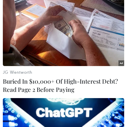
#Silicon Valley Bank
#Signature Bank
#phá sản
#thượng nghị sỹ Mỹ
#điều tra
#Thị trường tài chính
#ngân hàng mỹ
Mỹ
JG Wentworth
Theo dõi VietnamPlus
Buried In $10,000+ Of High-Interest Debt?
Read Page 2 Before Paying
TIN LIÊN QUAN