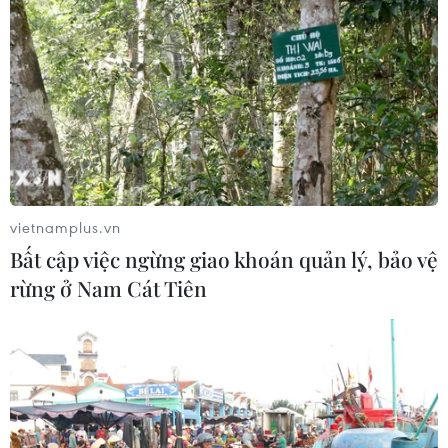
quan sau phán quyết của Tòa án Tối
cao
05/08/2026 22:58
Nhật Bản: Nội các thông qua chính
sách giảm thuế tiêu thụ thực phẩm
xuống 1%
05/08/2026 15:30
vietnamplus.vn
Bất cập việc ngừng giao khoán quản lý, bảo vệ
Ngành Hải quan đẩy mạnh cải cách
rừng ở Nam Cát Tiên
thể chế và hiện đại hóa công tác
quản lý
05/08/2026 12:35
Ngân hàng trước làn sóng AI: Dữ liệu
là đòn bẩy, quản trị là chìa khóa