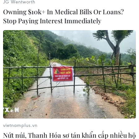
JG Wentworth
Owning $10k+ In Medical Bills Or Loans?
Stop Paying Interest Immediately
Huy Lê (Vietnam+)
vietnamplus.vn
Nứt núi, Thanh Hóa sơ tán khẩn cấp nhiều hộ
#Na Uy
#AFP
#Khoa học
#Tảo sống