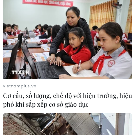
04/08/2026 01:21
Anh thúc đẩy sử dụng robot trong
phẫu thuật nội soi
03/08/2026 10:34
Xem thêm
vietnamplus.vn
Cơ cấu, số lượng, chế độ với hiệu trưởng, hiệu
phó khi sắp xếp cơ sở giáo dục
CƠ QUAN CHỦ QUẢN: THÔNG TẤN XÃ VIỆT NAM
Tổng Biên tập: TRẦN TIẾN DUẨN
Phó Tổng Biên tập: NGUYỄN THỊ TÁM, KHÚC THANH