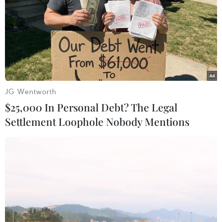
Trăng, dấy lên lo ngại về rác thải vũ
trụ
06/08/2026 10:24
Lần đầu tiên chụp được bề mặt Mặt
Trời với độ nét chưa từng có
JG Wentworth
06/08/2026 09:41
$25,000 In Personal Debt? The Legal
Settlement Loophole Nobody Mentions
Ca vi phẫu ghép da đầu hiếm gặp
giúp bé gái phục hồi sau 10 năm
06/08/2026 07:15
Việt Nam hướng tới làm