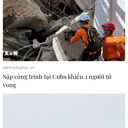
THỦY
Sở hữu trí tuệ
Quy định sử dụng
RSS
Hỗ trợ
Ngôn ngữ
TTXVN
Dịch vụ tin
Quảng cáo
Liên hệ
vietnamplus.vn
Sập công trình tại Cuba khiến 2 người tử
vong
Giấy phép số: 1374/GP-BTTTT do Bộ Thông tin và Truyền thông
cấp ngày 11/9/2008.
Quảng cáo: Phó TBT Nguyễn Thị Tám: 093.5958688, Email:
tamvna@gmail.com
Điện thoại: (024) 39411349 - (024) 39411348, Fax: (024)
39411348