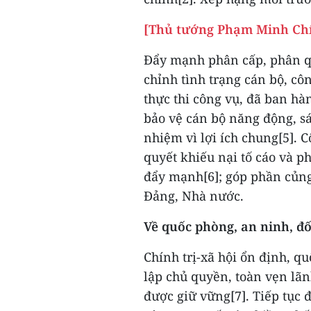
[Thủ tướng Phạm Minh Chín
Đẩy mạnh phân cấp, phân qu
chỉnh tình trạng cán bộ, cô
thực thi công vụ, đã ban h
bảo vệ cán bộ năng động, s
nhiệm vì lợi ích chung[5]. C
quyết khiếu nại tố cáo và p
đẩy mạnh[6]; góp phần củng
Đảng, Nhà nước.
Về quốc phòng, an ninh, đố
Chính trị-xã hội ổn định, q
lập chủ quyền, toàn vẹn lãnh
được giữ vững[7]. Tiếp tục 