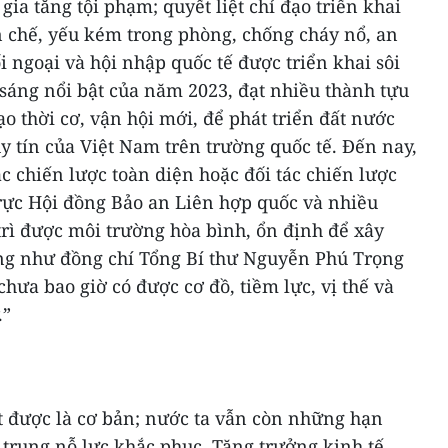
gia tăng tội phạm; quyết liệt chỉ đạo triển khai
n chế, yếu kém trong phòng, chống cháy nổ, an
i ngoại và hội nhập quốc tế được triển khai sôi
m sáng nổi bật của năm 2023, đạt nhiều thành tựu
tạo thời cơ, vận hội mới, để phát triển đất nước
 uy tín của Việt Nam trên trường quốc tế. Đến nay,
ác chiến lược toàn diện hoặc đối tác chiến lược
trực Hội đồng Bảo an Liên hợp quốc và nhiều
trì được môi trường hòa bình, ổn định để xây
ng như đồng chí Tổng Bí thư Nguyễn Phú Trọng
hưa bao giờ có được cơ đồ, tiềm lực, vị thế và
.”
 được là cơ bản; nước ta vẫn còn những hạn
p trung nỗ lực khắc phục. Tăng trưởng kinh tế