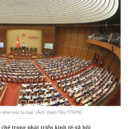
n khai mạc kỳ họp. (Ảnh: Doãn Tấn/TTXVN)
 chế trong phát triển kinh tế-xã hội