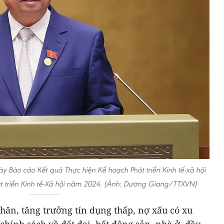
y Báo cáo Kết quả Thực hiện Kế hoạch Phát triển Kinh tế-xã hội
t triển Kinh tế-Xã hội năm 2024. (Ảnh: Dương Giang/TTXVN)
hăn, tăng trưởng tín dụng thấp, nợ xấu có xu