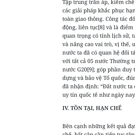
Tập trung trấn áp, kiềm chế 
các giải pháp khắc phục hạ
toàn giao thông. Công tác đố
động, liên tục[8] và là điể
quan trọng có tính lịch sử, 
và nâng cao vai trò, vị thế,
nước ta đã có quan hệ đối t
với tất cả 05 nước Thường 
nước G20[9]; góp phần duy 
dựng và bảo vệ Tổ quốc, đú
đã nhận định: “Đất nước ta c
uy tín quốc tế như ngày nay
IV. TỒN TẠI, HẠN CHẾ
Bên cạnh những kết quả đạt
chế, bất cập cần tiếp tục tậ