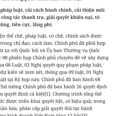
 pháp luật, cải cách hành chính, cải thiện môi
công tác thanh tra, giải quyết khiếu nại, tố
ng, tiêu cực, lãng phí.
ện thể chế, pháp luật, cơ chế, chính sách được
 trong chỉ đạo, cách làm. Chính phủ đã phối hợp
 từ xa với Quốc hội và Ủy ban Thường vụ Quốc
ức 08 phiên họp Chính phủ chuyên đề về xây dựng
ua 08 Luật, 03 Nghị quyết quy phạm pháp luật,
 dự kiến sẽ xem xét, thông qua 09 luật, 01 Nghị
luật tại Kỳ họp này. Chính phủ đã ban hành 68
 Thủ tướng Chính phủ đã ban hành 26 quyết định
 quyết định cá biệt[1]. Chương trình tổng thể
c được triển khai quyết liệt, có hiệu quả; trong
giản hóa, phân cấp giải quyết thủ tục hành
ờng kinh doanh Việt Nam tăng 12 bậc[3].