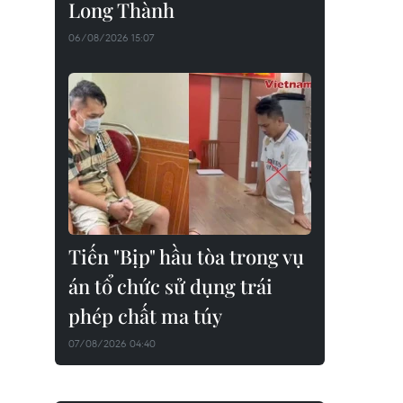
Long Thành
06/08/2026 15:07
Tiến "Bịp" hầu tòa trong vụ
án tổ chức sử dụng trái
phép chất ma túy
07/08/2026 04:40