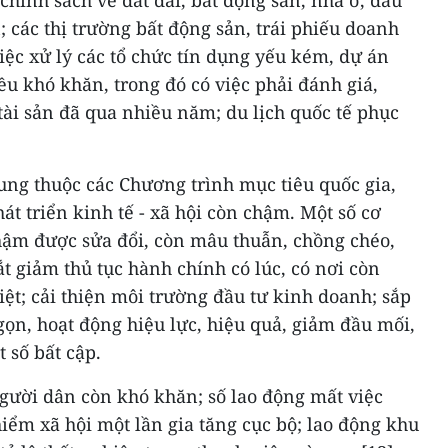
chính sách về đất đai, bất động sản, nhà ở, đầu
 các thị trường bất động sản, trái phiếu doanh
việc xử lý các tổ chức tín dụng yếu kém, dự án
ều khó khăn, trong đó có việc phải đánh giá,
 tài sản đã qua nhiều năm; du lịch quốc tế phục
dung thuộc các Chương trình mục tiêu quốc gia,
át triển kinh tế - xã hội còn chậm. Một số cơ
chậm được sửa đổi, còn mâu thuẫn, chồng chéo,
ắt giảm thủ tục hành chính có lúc, có nơi còn
iệt; cải thiện môi trường đầu tư kinh doanh; sắp
gọn, hoạt động hiệu lực, hiệu quả, giảm đầu mối,
 số bất cập.
gười dân còn khó khăn; số lao động mất việc
hiểm xã hội một lần gia tăng cục bộ; lao động khu