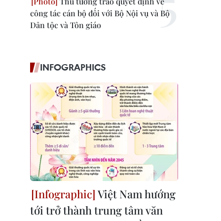
Thủ tướng trao quyết định về
công tác cán bộ đối với Bộ Nội vụ và Bộ
Dân tộc và Tôn giáo
INFOGRAPHICS
Việt Nam hướng
tới trở thành trung tâm văn