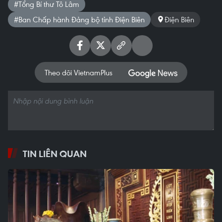
#Tổng Bí thư Tô Lâm
#Ban Chấp hành Đảng bộ tỉnh Điện Biên
Điện Biên
Theo dõi VietnamPlus
TIN LIÊN QUAN