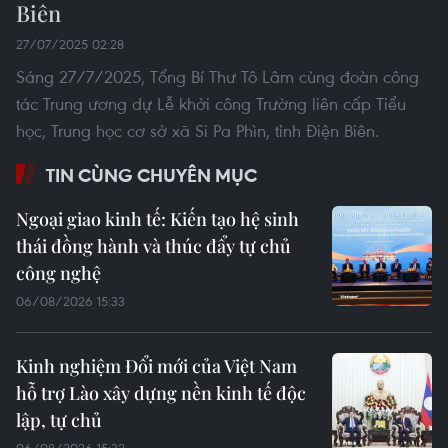
Biên
27/07/2025 02:28
Sáng 27/7/2025, Tổng Bí Thư Tô Lâm cùng đoàn công
tác Trung ương dự Lễ khởi công Trường liên cấp Tiểu
học, Trung học cơ sở xã Si Pa Phìn, tỉnh Điện Biên.
TIN CÙNG CHUYÊN MỤC
Ngoại giao kinh tế: Kiến tạo hệ sinh
thái đồng hành và thúc đẩy tự chủ
công nghệ
06/08/2026 15:33
Kinh nghiệm Đổi mới của Việt Nam
hỗ trợ Lào xây dựng nền kinh tế độc
lập, tự chủ
06/08/2026 15:32