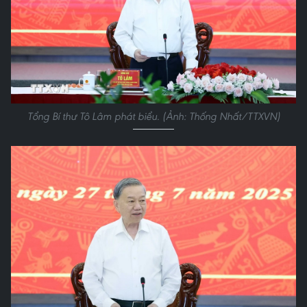
Tổng Bí thư Tô Lâm phát biểu. (Ảnh: Thống Nhất/TTXVN)