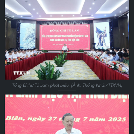
Tổng Bí thư Tô Lâm phát biểu. (Ảnh: Thống Nhất/TTXVN)