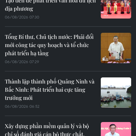
Tạo tiền đề phát triển văn hóa du lịch
địa phương
06/08/2026 07:30
Tổng Bí thư, Chủ tịch nước: Phải đổi
mới công tác quy hoạch và tổ chức
phát triển hạ tầng
06/08/2026 07:29
Thành lập thành phố Quảng Ninh và
Bắc Ninh: Phát triển hai cực tăng
trưởng mới
06/08/2026 06:52
Xây dựng phần mềm quản lý và bộ
chỉ số đánh giá cán bộ thực chất,