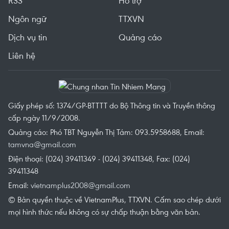
RSS
Hỗ trợ
Ngôn ngữ
TTXVN
Dịch vụ tin
Quảng cáo
Liên hệ
Giấy phép số: 1374/GP-BTTTT do Bộ Thông tin và Truyền thông
cấp ngày 11/9/2008.
Quảng cáo: Phó TBT Nguyễn Thị Tám: 093.5958688, Email:
tamvna@gmail.com
Điện thoại: (024) 39411349 - (024) 39411348, Fax: (024)
39411348
Email:
vietnamplus2008@gmail.com
© Bản quyền thuộc về VietnamPlus, TTXVN. Cấm sao chép dưới
mọi hình thức nếu không có sự chấp thuận bằng văn bản.