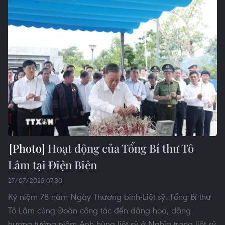
Hoạt động của Tổng Bí thư Tô
Lâm tại Điện Biên
27/07/2025 07:30
Kỷ niệm 78 năm Ngày Thương binh-Liệt sỹ, Tổng Bí thư
Tô Lâm cùng Đoàn công tác đến dâng hoa, dâng
hương tưởng niệm Anh hùng liệt sỹ ở Nghĩa trang liệt sỹ