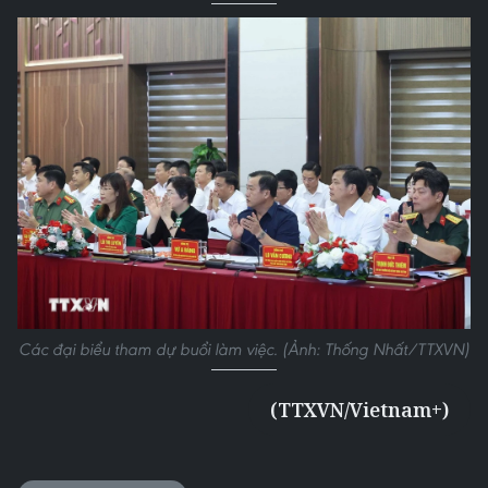
Các đại biểu tham dự buổi làm việc. (Ảnh: Thống Nhất/TTXVN)
(TTXVN/Vietnam+)