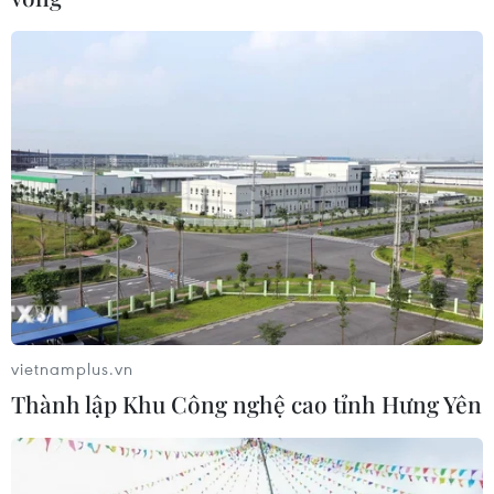
Hà Nội kiểm soát chặt chẽ,
Hưng Yên chuyển trụ sở
minh bạch bữa ăn bán trú
dôi dư thành trường học,
trước thềm năm học mới
mở rộng không gian giáo
dục
05/08/2026 02:01
05/08/2026 01:21
Xem thêm
vietnamplus.vn
Thành lập Khu Công nghệ cao tỉnh Hưng Yên
CƠ QUAN CHỦ QUẢN: THÔNG TẤN XÃ VIỆT NAM
Tổng Biên tập: TRẦN TIẾN DUẨN