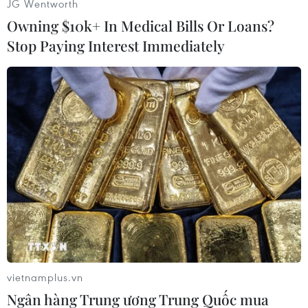
JG Wentworth
Toán - môn cuối cùng trong kỳ thi vào lớp 10 (hệ
Owning $10k+ In Medical Bills Or Loans?
đại trà) năm nay./.
Stop Paying Interest Immediately
Minh Hiếu-Minh Anh
(Vietnam+)
vietnamplus.vn
Ngân hàng Trung ương Trung Quốc mua