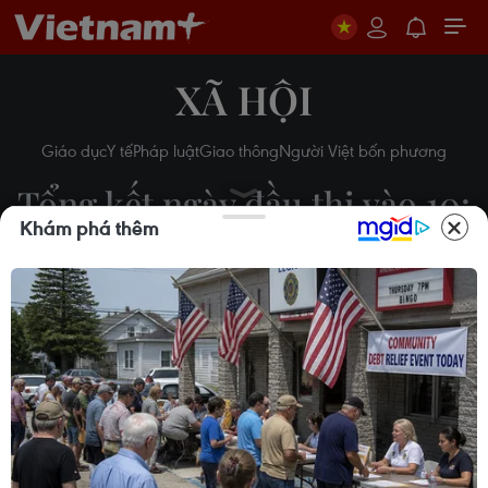
XÃ HỘI
Giáo dục
Y tế
Pháp luật
Giao thông
Người Việt bốn phương
Tổng kết ngày đầu thi vào 10:
Khám phá thêm
Tiếng Anh vừa sức, nối dài
mạch 8-9 điểm
Minh Hiếu-Minh Anh
10/06/2023 10:03