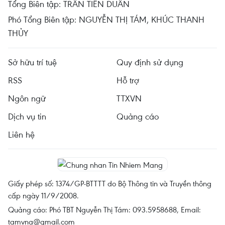
Tổng Biên tập: TRẦN TIẾN DUẨN
Phó Tổng Biên tập: NGUYỄN THỊ TÁM, KHÚC THANH
THỦY
Sở hữu trí tuệ
Quy định sử dụng
RSS
Hỗ trợ
Ngôn ngữ
TTXVN
Dịch vụ tin
Quảng cáo
Liên hệ
Giấy phép số: 1374/GP-BTTTT do Bộ Thông tin và Truyền thông
cấp ngày 11/9/2008.
Quảng cáo: Phó TBT Nguyễn Thị Tám: 093.5958688, Email:
tamvna@gmail.com