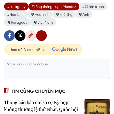
#Paraguay
#Tổng thống Lugo Mendez
#Chiến tranh
#Hòa bình
Hòa Bình
Phú Thọ
Anh
Paraguay
Việt Nam
Theo dõi VietnamPlus
TIN CÙNG CHUYÊN MỤC
Thông cáo báo chí số 07 Kỳ họp
không thường lệ thứ Nhất, Quốc hội