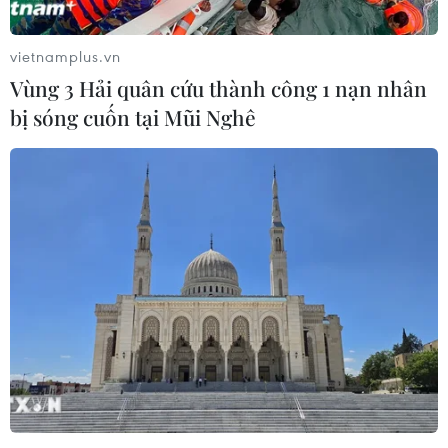
09/07/2019 07:57
vietnamplus.vn
Vùng 3 Hải quân cứu thành công 1 nạn nhân
Xem thêm
bị sóng cuốn tại Mũi Nghê
CƠ QUAN CHỦ QUẢN: THÔNG TẤN XÃ VIỆT NAM
Tổng Biên tập: TRẦN TIẾN DUẨN
Phó Tổng Biên tập: NGUYỄN THỊ TÁM, KHÚC THANH
THỦY
Sở hữu trí tuệ
Quy định sử dụng