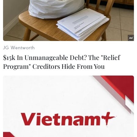
JG Wentworth
$15k In Unmanageable Debt? The "Relief
Program" Creditors Hide From You
Phó Chủ tịch Ủy ban Nhân dân huyện Chương Mỹ Hoàng Minh
Hiến phát biểu tại buổi làm việc. (Ảnh: Nguyễn Thắng/TTXVN)
Các đối tượng xấu có thủ đoạn tinh vi, lợi dụng
mối quan hệ lệ thuộc của nạn nhân để khống
chế nên trong thời gian dài không bị phát hiện,
chỉ khi nạn nhân có thai, bị thương tích thì
người thân trong gia đình mới phát hiện và