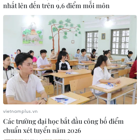
nhất lên đến trên 9,6 điểm mỗi môn
#Quyền trẻ em
#Dâm ô trẻ em
TP. Hà Nội
Theo dõi VietnamPlus
TIN LIÊN QUAN
vietnamplus.vn
Các trường đại học bắt đầu công bố điểm
chuẩn xét tuyển năm 2026