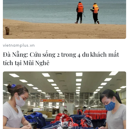
Có một thực tế là báo chí, mạng xã hội rất thích khai
thác thông tin của cả thủ phạm và nạn nhân bị xâm hại
để gợi sự tò mò, lôi kéo người đọc chứ chưa chú trọng
cảm nhận của nạn nhân và gia đình.
vietnamplus.vn
Đà Nẵng: Cứu sống 2 trong 4 du khách mất
tích tại Mũi Nghê