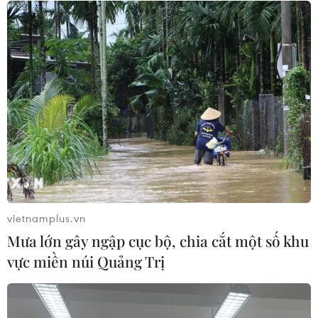
Nội lập đỉnh với 29,54 điểm
09/08/2026 06:51
Điểm chuẩn Đại học Kinh tế quốc
dân cao nhất lên đến trên 9,6 điểm
mỗi môn
09/08/2026 06:40
Các trường đại học bắt đầu công bố
điểm chuẩn xét tuyển năm 2026
vietnamplus.vn
09/08/2026 06:25
Mưa lớn gây ngập cục bộ, chia cắt một số khu
vực miền núi Quảng Trị
Lâm Đồng: Mưa lớn gây sạt lở đèo
Con Ó, cây đổ trên đèo Bảo Lộc