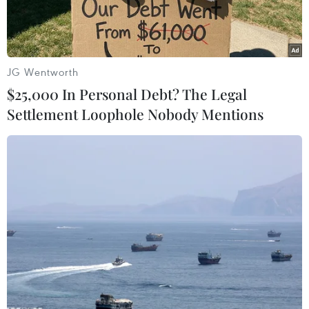
ra.
JG Wentworth
$25,000 In Personal Debt? The Legal
Settlement Loophole Nobody Mentions
Phó Chủ tịch Quốc hội Uông Chu Lưu phát biểu tại buổi làm
việc. (Ảnh: Nguyễn Thắng/TTXVN)
Ngày 26/8, Đoàn giám sát của Quốc hội do ông
Uông Chu Lưu, Ủy viên Trung ương Đảng, Phó
Chủ tịch Quốc hội, làm trưởng đoàn đã làm việc