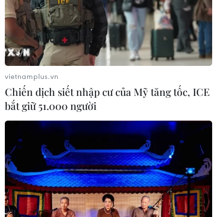
vietnamplus.vn
TIN CÙNG CHUYÊN MỤC
Chiến dịch siết nhập cư của Mỹ tăng tốc, ICE
Đà Nẵng mở rộng tìm kiếm 2 nạn
bắt giữ 51.000 người
nhân mất tích sau vụ sóng cuốn ở
Mũi Nghê
09/08/2026 08:59
Ngành nào dẫn đầu số điểm của
Trường Đại học Khoa học Tự nhiên,
Đại học Quốc gia Hà Nội năm 2026?
09/08/2026 08:52