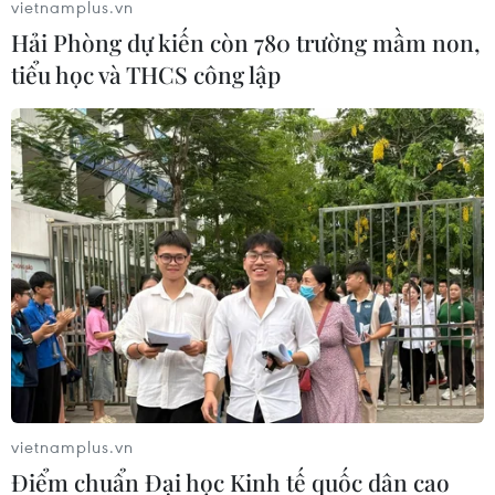
người tố cáo để họ mạnh dan khai báo, tố cáo
vietnamplus.vn
tội phạm xâm hại trẻ em./.
Hải Phòng dự kiến còn 780 trường mầm non,
tiểu học và THCS công lập
(TTXVN/Vietnam+)
vietnamplus.vn
Điểm chuẩn Đại học Kinh tế quốc dân cao
#Xâm hại trẻ em
#Ủy ban Nhân dân huyện Chương Mỹ