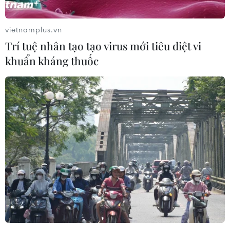
vietnamplus.vn
Trí tuệ nhân tạo tạo virus mới tiêu diệt vi
khuẩn kháng thuốc
Đối thoại giữa 169 trẻ em với lãnh đạo
Chính phủ và các bộ, ngành
17/08/2019 08:20
Các em đã chủ động nêu lên thực trạng và những ý
kiến, nguyện vọng, đề xuất liên quan đến các vấn đề
như phòng, chống bạo lực, xâm hại trẻ em; phòng,
chống tai nạn, thương tích...