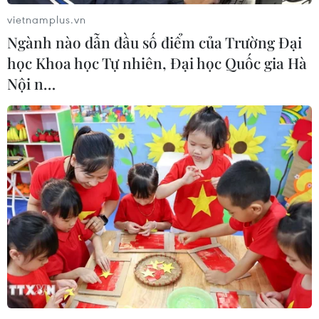
kiện thuận lợi cho trẻ em chủ động tham gia.
vietnamplus.vn
Ủy ban Nhân dân huyện cũng sẽ nâng cao năng
Ngành nào dẫn đầu số điểm của Trường Đại
lực đội ngũ cán bộ, cộng tác viên làm công tác
học Khoa học Tự nhiên, Đại học Quốc gia Hà
trẻ em, bảo đảm có người được phân công
Nội n…
nhiệm vụ bảo vệ, chăm sóc trẻ em ở cấp xã, thị
trấn; kiểm tra, hướng dẫn thực hiện pháp luật,
chính sách về bảo vệ, chăm sóc, giáo dục trẻ em
và thực hiện quyền trẻ em ở cấp cơ sở...
Đặc biệt, huyện sẽ tăng cường hơn nữa sự phối
hợp chặt chẽ giữa các cơ quan chức năng như
công an, viện kiểm sát, tòa án với các cơ quan,
ban, ngành, tổ chức đoàn thể, xã hội và người
dân trong việc phát hiện, điều tra, xử lý nghiêm
minh hành vi liên quan đến tội phạm xâm hại
trẻ em; có cơ chế bảo vệ nạn nhân cũng như