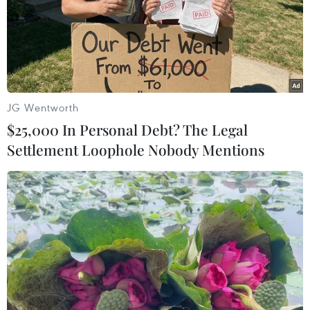
Lao động Việt Nam dũng
Động đất tại Nhật Bản: Các
cảm cứu người trong động
cơ quan đại diện Việt Nam
đất Kumamoto
khẩn trương bảo hộ công
dân
29/07/2026 07:41
29/07/2026 07:21
JG Wentworth
$25,000 In Personal Debt? The Legal
Settlement Loophole Nobody Mentions
Động đất tại Nhật Bản: Một
Động đất tại Nhật Bản:
lao động Việt Nam thiệt
Chưa ghi nhận thông tin
mạng tại Kumamoto
công dân Việt Nam bị
thương vong
29/07/2026 03:04
28/07/2026 22:51