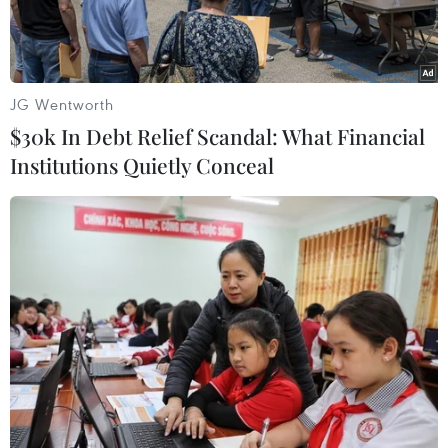
sách đối với người Việt Nam
ở nước ngoài
JG Wentworth
12/04/2025 02:01
$30k In Debt Relief Scandal: What Financial
Institutions Quietly Conceal
Theo dõi VietnamPlus
Sau hơn 3 năm thực hiện Chỉ thị 45-CT/TW, công
tác người Việt Nam ở nước ngoài cần tiếp tục
được triển khai toàn diện và mạnh mẽ hơn, phát
huy nguồn lực to lớn của đồng bào ta ở nước
ngoài.
Để thực hiện tốt Nghị quyết Đại hội XIII của