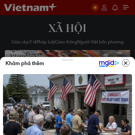
XÃ HỘI
Giáo dục
Y tế
Pháp luật
Giao thông
Người Việt bốn phương
Khám phá thêm
Play
Video
Triển khai toàn diện chính