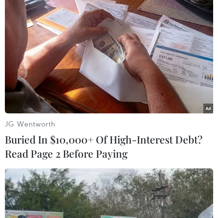
Nghĩa cử cao đẹp của lao
50 năm quan hệ Việt-Đức:
động Việt Nam lan tỏa trên
Khi ngoại giao nhân dân
truyền thông Nhật Bản
bắt đầu từ tiếng mẹ đẻ
31/07/2026 04:02
30/07/2026 23:00
JG Wentworth
Buried In $10,000+ Of High-Interest Debt?
Read Page 2 Before Paying
Trăn trở người giữ lửa
Nơi tiếng mẹ đẻ được hồi
tiếng Việt trên quê hương
sinh giữa lòng nước Đức
thứ hai
30/07/2026 08:18