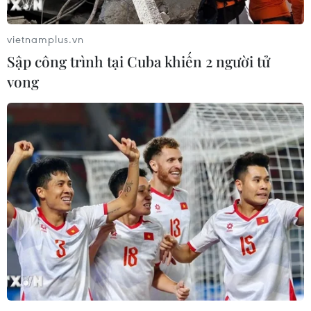
vietnamplus.vn
Sập công trình tại Cuba khiến 2 người tử
vong
Diễn đàn tại Nhật Bản chia
Giữ lửa văn hóa Việt và lan
sẻ tư duy đầu tư dài hạn
tỏa tinh thần "tương thân
cho người Việt trẻ
tương ái" tại Nhật Bản
25/07/2026 13:59
25/07/2026 13:21
Trại Hè Việt Nam: Kết nối
Ra mắt Mạng lưới Tri thức
cộng đồng người Việt Nam
Việt Nam đầu tiên tại New