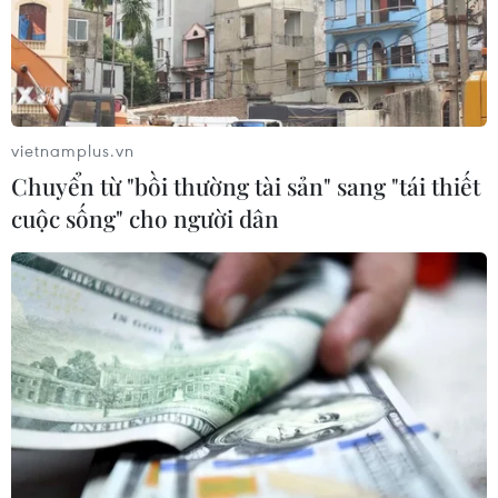
vietnamplus.vn
Chuyển từ "bồi thường tài sản" sang "tái thiết
cuộc sống" cho người dân
TIN CÙNG CHUYÊN MỤC
Bắt giữ 4 đối tượng trộm chó,
dùng súng tự chế tấn công công an
10/08/2026 04:36