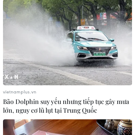
nghiêm, triệt để theo quy định của pháp luật./.
Khởi tố vụ sản xuất, buôn
bán hàng giả là thực phẩm
liên quan Công ty Z
Holding
Cơ quan Cảnh sát điều tra Bộ Công an đang tiếp
tục điều tra mở rộng vụ án, làm rõ sai phạm của
các bị can và cá nhân, cơ quan, tổ chức có liên
quan để xử lý nghiêm theo quy định của pháp
vietnamplus.vn
luật.
Bão Dolphin suy yếu nhưng tiếp tục gây mưa
lớn, nguy cơ lũ lụt tại Trung Quốc
(TTXVN/Vietnam+)