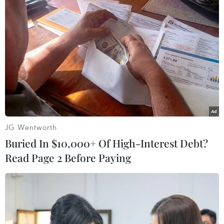
JG Wentworth
Buried In $10,000+ Of High-Interest Debt?
#nước hoa giả
#hàng giả
#Lư Hưng Phát
Read Page 2 Before Paying
#Trần Thị Bích Liên
Tp. Hồ Chí Minh
Theo dõi VietnamPlus