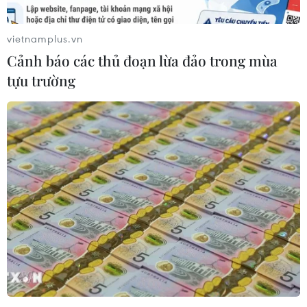
vietnamplus.vn
Cảnh báo các thủ đoạn lừa đảo trong mùa
tựu trường
Bảo vệ người tiêu dùng: Không để “ve sầu
thoát xác” trên sàn thương mại điện tử
19/06/2025 11:29
Lãnh đaọ Bộ Công Thương cho rằng vai trò của các sàn
thương mại điện tử là hết sức quan trọng, là “tiếng nói
đầu tiên” trong phát hiện, cảnh báo và xử lý vi phạm
trên môi trường online.