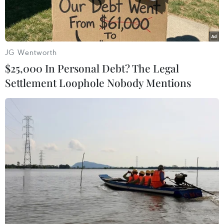
JG Wentworth
$25,000 In Personal Debt? The Legal
Settlement Loophole Nobody Mentions
Các loại nước hoa giả bị phát hiện. (Ảnh: Cơ quan công an
cung cấp)
Tối 21/6, Công an Thành phố Hồ Chí Minh cho
biết vừa triệt phá đường dây sản xuất, buôn bán
nước hoa giả với số lượng đặc biệt lớn, đã thu
giữ hơn 10.000 chai nước hoa giả các loại với trị
giá ước tính tương đương hàng thật hơn 10 tỷ