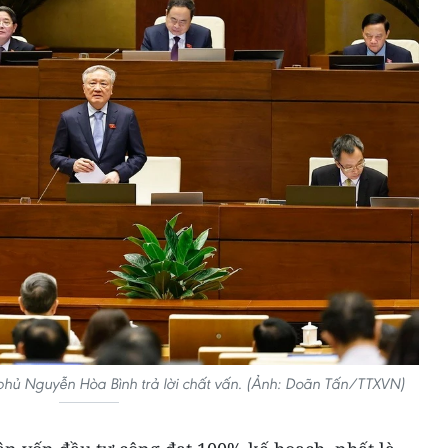
phủ Nguyễn Hòa Bình trả lời chất vấn. (Ảnh: Doãn Tấn/TTXVN)