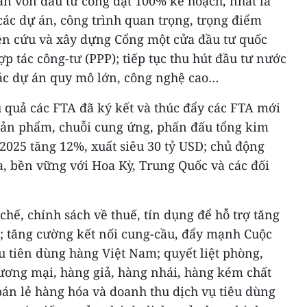
ân vốn đầu tư công đạt 100% kế hoạch, nhất là
các dự án, công trình quan trọng, trọng điểm
ên cứu và xây dựng Cổng một cửa đầu tư quốc
p tác công-tư (PPP); tiếp tục thu hút đầu tư nước
các dự án quy mô lớn, công nghệ cao…
u quả các FTA đã ký kết và thúc đẩy các FTA mới
 sản phẩm, chuỗi cung ứng, phấn đấu tổng kim
025 tăng 12%, xuất siêu 30 tỷ USD; chủ động
a, bền vững với Hoa Kỳ, Trung Quốc và các đối
chế, chính sách về thuế, tín dụng để hỗ trợ tăng
g; tăng cường kết nối cung-cầu, đẩy mạnh Cuộc
 tiên dùng hàng Việt Nam; quyết liệt phòng,
hương mại, hàng giả, hàng nhái, hàng kém chất
án lẻ hàng hóa và doanh thu dịch vụ tiêu dùng