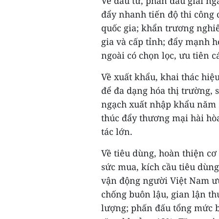
Về đầu tư, phấn đấu giải ng
đẩy nhanh tiến độ thi công 
quốc gia; khẩn trương nghi
gia và cấp tỉnh; đẩy mạnh hợ
ngoài có chọn lọc, ưu tiên 
Về xuất khẩu, khai thác hiệ
để đa dạng hóa thị trường,
ngạch xuất nhập khẩu năm 2
thúc đẩy thương mại hài hò
tác lớn.
Về tiêu dùng, hoàn thiện cơ 
sức mua, kích cầu tiêu dùn
vận động người Việt Nam ưu
chống buôn lậu, gian lận t
lượng; phấn đấu tổng mức b