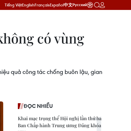
Tiếng Việt
English
Français
Español
中文
Русский
không có vùng
hiệu quả công tác chống buôn lậu, gian
ĐỌC NHIỀU
Khai mạc trọng thể Hội nghị lần thứ ba
Ban Chấp hành Trung ương Đảng khóa