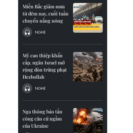
Miền Bắc giảm mưa
từ đêm nay, cuối tuần
chuyển nắng nóng
NGHE
Mỹ can thiệp khẩn
cấp, ngăn Israel mở
rộng đòn trừng phạt
Hezbollah
NGHE
Nga thông báo tấn
công căn cứ ngầm
của Ukraine