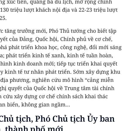
g xúc tiến, quảng bá du lịch, mở rộng chính
130 triệu lượt khách nội địa và 22-23 triệu lượt
25.
ực tăng trưởng mới, Phó Thủ tướng cho biết tập
uyết của Đảng, Quốc hội, Chính phủ về cơ chế,
 phá phát triển khoa học, công nghệ, đổi mới sáng
a; phát triển kinh tế xanh, kinh tế tuần hoàn,
hình kinh doanh mới; tiếp tục triển khai quyết
đẩy kinh tế tư nhân phát triển. Sớm xây dựng khu
ố địa phương, nghiên cứu mô hình “cảng miễn
Nghị quyết của Quốc hội về Trung tâm tài chính
n cứu xây dựng cơ chế chính sách khai thác
ian biển, không gian ngầm…
 Chủ tịch, Phó Chủ tịch Ủy ban
h, thành phố mới