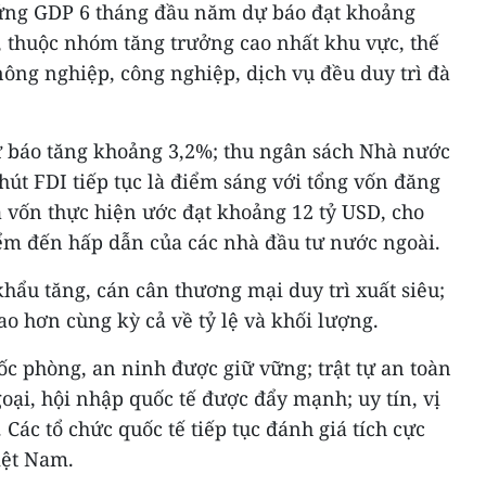
 ứng GDP 6 tháng đầu năm dự báo đạt khoảng
, thuộc nhóm tăng trưởng cao nhất khu vực, thế
 nông nghiệp, công nghiệp, dịch vụ đều duy trì đà
dự báo tăng khoảng 3,2%; thu ngân sách Nhà nước
hút FDI tiếp tục là điểm sáng với tổng vốn đăng
à vốn thực hiện ước đạt khoảng 12 tỷ USD, cho
iểm đến hấp dẫn của các nhà đầu tư nước ngoài.
ẩu tăng, cán cân thương mại duy trì xuất siêu;
ao hơn cùng kỳ cả về tỷ lệ và khối lượng.
uốc phòng, an ninh được giữ vững; trật tự an toàn
oại, hội nhập quốc tế được đẩy mạnh; uy tín, vị
Các tổ chức quốc tế tiếp tục đánh giá tích cực
iệt Nam.