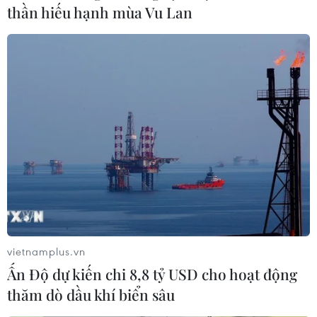
thần hiếu hạnh mùa Vu Lan
Triều Tiên hối thúc Mỹ thực thi thỏa
thuận của hội nghị Singapore
12/11/2019 00:55
Ông Kim Song nêu rõ phía Triều Tiên đã chủ động nỗ
lực để xây dựng hòa bình lâu dài trên Bán đảo Triều
Tiên, theo ông, việc thực thi thỏa thuận Singapore là
điểm "mấu chốt" để củng cố hòa bình.
vietnamplus.vn
Ấn Độ dự kiến chi 8,8 tỷ USD cho hoạt động
thăm dò dầu khí biển sâu