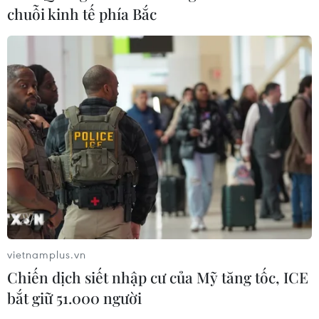
chuỗi kinh tế phía Bắc
CƠ QUAN CHỦ QUẢN: THÔNG TẤN XÃ VIỆT NAM
Tổng Biên tập: TRẦN TIẾN DUẨN
Phó Tổng Biên tập: NGUYỄN THỊ TÁM, KHÚC THANH
THỦY
Sở hữu trí tuệ
Quy định sử dụng
RSS
Hỗ trợ
Ngôn ngữ
TTXVN
vietnamplus.vn
Dịch vụ tin
Quảng cáo
Chiến dịch siết nhập cư của Mỹ tăng tốc, ICE
Liên hệ
bắt giữ 51.000 người