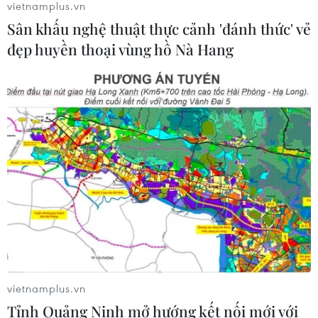
vietnamplus.vn
06/08/2026 11:20
Sân khấu nghệ thuật thực cảnh 'đánh thức' vẻ
đẹp huyền thoại vùng hồ Nà Hang
Hàn Quốc xác nhận Triều Tiên
phóng ít nhất 1 tên lửa đạn đạo tầm
ngắn
06/08/2026 09:41
Quân đội Hàn Quốc thông báo Triều
Tiên phóng vật thể chưa xác định
06/08/2026 08:31
Xem thêm
vietnamplus.vn
Tỉnh Quảng Ninh mở hướng kết nối mới với