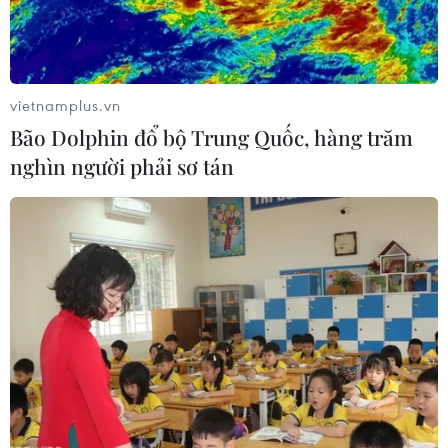
vietnamplus.vn
Bão Dolphin đổ bộ Trung Quốc, hàng trăm
nghìn người phải sơ tán
Hòa Nhật Bản, Việt Nam giành vé dự vòng
chung kết U19 châu Á
10/11/2019 14:34
U19 Việt Nam và U19 Nhật Bản đã dắt tay nhau đến
Uzbekistan tham dự vòng chung kết U19 châu Á 2020