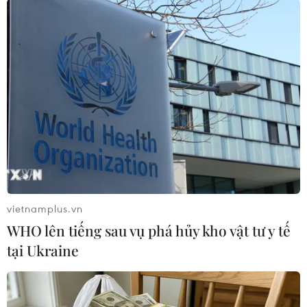
(TTXVN/Vietnam+)
vietnamplus.vn
WHO lên tiếng sau vụ phá hủy kho vật tư y tế
tại Ukraine
#Tăng chi phí quân sự
#Triều Tiên chỉ trích Hàn Quốc
#Tuyên bố Panmunjom
Hàn Quốc
Mỹ
Triều Tiên