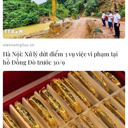
vietnamplus.vn
Hà Nội: Xử lý dứt điểm 3 vụ việc vi phạm tại
hồ Đồng Đò trước 30/9