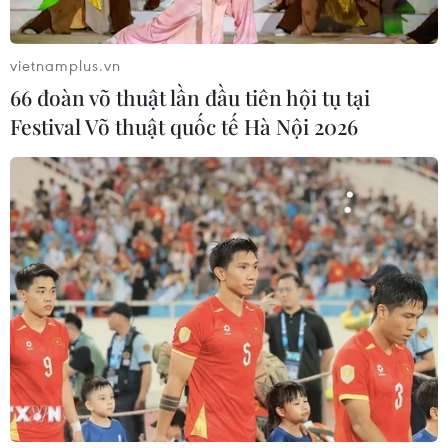
Canada, Mỹ đàm phán thỏa thuận
thương mại tạm thời nhằm hạ nhiệt
căng thẳng
vietnamplus.vn
07/08/2026 23:53
66 đoàn võ thuật lần đầu tiên hội tụ tại
Festival Võ thuật quốc tế Hà Nội 2026
Tổng thống đắc cử của Colombia
Abelardo De La Espriella nhậm chức
07/08/2026 23:12
Mỹ chi hơn 2,2 tỷ USD mua thêm 4
trung tâm giam giữ người nhập cư
trái phép
07/08/2026 22:47
Canada áp dụng biện pháp tự vệ tạm