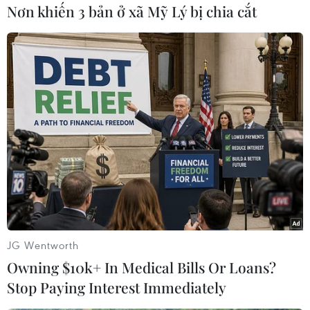
Bà tuyên bố sẽ tiếp tục là một trong những
Nơn khiến 3 bản ở xã Mỹ Lý bị chia cắt
người ủng hộ trung thành Tổng thống Trump.
Cha của bà - ông Mike Huckabee - là cựu Thống
đốc bang Arkansas giai đoạn 1996-2007./.
(TTXVN/Vietnam+)
JG Wentworth
Owning $10k+ In Medical Bills Or Loans?
Stop Paying Interest Immediately