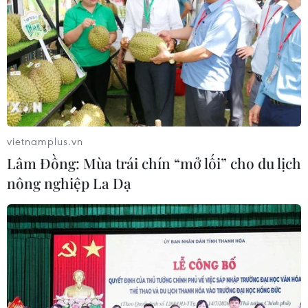
vietnamplus.vn
Lâm Đồng: Mùa trái chín “mở lối” cho du lịch
nông nghiệp La Dạ
Nghị sỹ Mỹ đề xuất luật cấm Facebook lừa
lấy dữ liệu người dùng
10/04/2019 22:30
Hai thượng nghị sỹ Mỹ đã công bố một dự luật cấm các