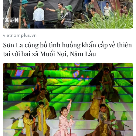
vietnamplus.vn
Sơn La công bố tình huống khẩn cấp về thiên
tai với hai xã Muổi Nọi, Nậm Lầu
TIN CÙNG CHUYÊN MỤC
Thượng viện Mỹ thông qua dự luật
trừng phạt Nga
08/08/2026 03:50