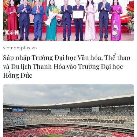
công ty truyền thông xã hội trực tuyến như Facebook và
Twitter lừa người dùng từ bỏ dữ liệu cá nhân của họ.
vietnamplus.vn
Sáp nhập Trường Đại học Văn hóa, Thể thao
và Du lịch Thanh Hóa vào Trường Đại học
Hồng Đức
Nghị sỹ Mỹ chỉ trích việc chia sẻ chuyên
môn hạt nhân với Saudi Arabia