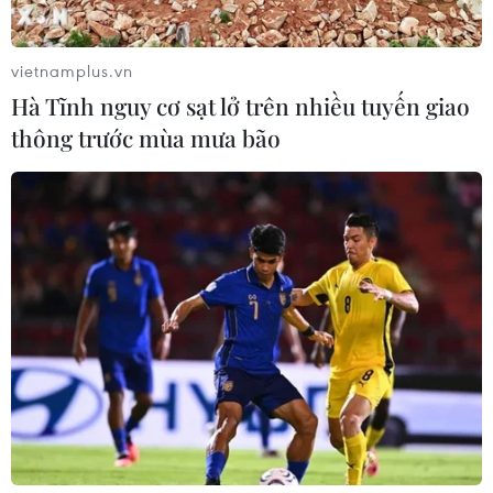
vietnamplus.vn
Hà Tĩnh nguy cơ sạt lở trên nhiều tuyến giao
thông trước mùa mưa bão
Nghị sỹ Mỹ quan ngại việc áp thuế nhập
khẩu đối với hàng hóa Mexico
10/06/2019 07:28
Thượng nghị sỹ Bernie Sanders cho rằng việc Mỹ áp
thuế nhập khẩu đối với hàng hóa Mexico sẽ ảnh hưởng
bất lợi tới mối quan hệ ngoại giao, kinh tế và thương
mại giữa Mỹ và Mexico.