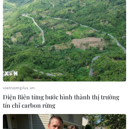
#Sarah Sanders
#Thư ký báo chí Nhà Trắng
#Donald Trump
#Nhà Trắng
#Mạng xã hội
Mỹ
Theo dõi VietnamPlus
vietnamplus.vn
Điện Biên từng bước hình thành thị trường
tín chỉ carbon rừng
TIN LIÊN QUAN