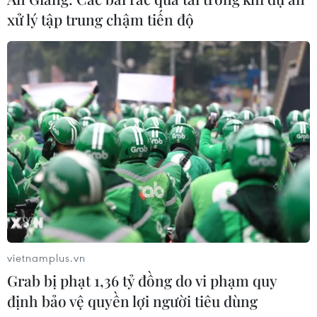
em
xử lý tập trung chậm tiến độ
07/08/2026 04:28
Chuyên gia Canada đánh giá cao bản
lĩnh đối ngoại của Việt Nam
07/08/2026 03:49
Venezuela khởi động đàm phán về
tiến trình chuyển giao chính trị
07/08/2026 02:58
vietnamplus.vn
Grab bị phạt 1,36 tỷ đồng do vi phạm quy
Sập công trình tại Cuba khiến 2
định bảo vệ quyền lợi người tiêu dùng
người tử vong