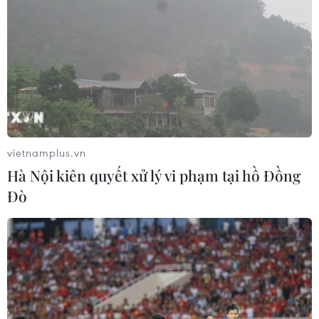
vietnamplus.vn
Hà Nội kiên quyết xử lý vi phạm tại hồ Đồng
Đò