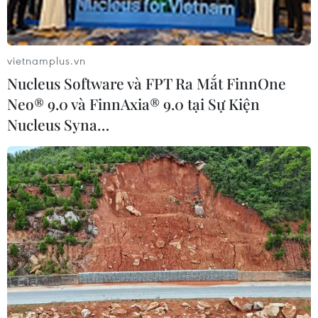
Nghị sỹ Mỹ tìm cách chặn thương vụ bán
vietnamplus.vn
vũ khí cho các đồng minh Arab
Nucleus Software và FPT Ra Mắt FinnOne
06/06/2019 03:30
Neo® 9.0 và FinnAxia® 9.0 tại Sự Kiện
Ngày 5/6, các thượng nghị sỹ Mỹ của đảng Dân chủ
Nucleus Syna…
và Cộng hòa sẽ đưa ra các nghị quyết nhằm ngăn chặn
Tổng thống Mỹ né tránh sự xem xét của Quốc hội và
hoàn tất thương vụ bán vũ khí cho đồng mình Arab.