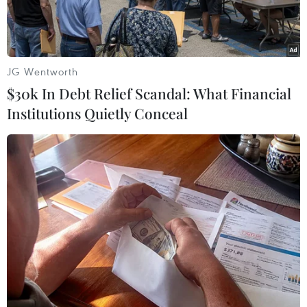
JG Wentworth
$30k In Debt Relief Scandal: What Financial
Institutions Quietly Conceal
Thư ký báo chí Nhà Trắng Sarah Sanders phát biểu trong cuộc
họp báo ở Washington, DC, ngày 28/2/2019. (Nguồn:
AFP/TTXVN)
Thư ký báo chí Nhà Trắng Sarah Sanders, một
trong những trợ lý thân cận nhất của Tổng