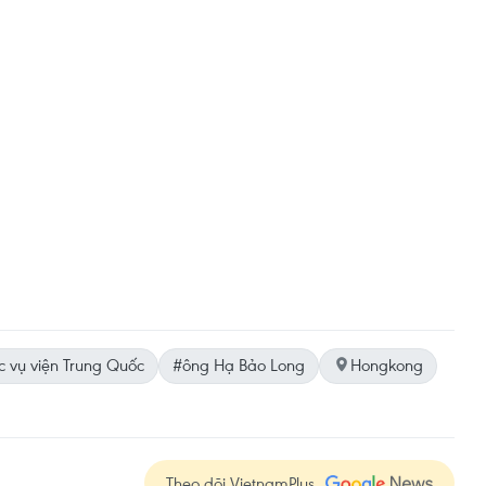
 vụ viện Trung Quốc
#ông Hạ Bảo Long
Hongkong
Theo dõi VietnamPlus