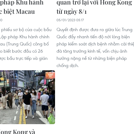
 pháp Khu hành
quan trở lại với Hong Kong
c biệt Macau
từ ngày 8/1
00
05/01/2023 05:17
 phiếu sơ bộ của cuộc bầu
Quyết định được đưa ra giữa lúc Trung
 Lập pháp Khu hành chính
Quốc đẩy nhanh tiến độ nới lỏng biện
au (Trung Quốc) công bố
pháp kiểm soát dịch bệnh nhằm cải thi
o biết bước đầu có 26
đà tăng trưởng kinh tế, vốn chịu ảnh
ược bầu trực tiếp và gián
hưởng nặng nề từ những biện pháp
chống dịch.
Hong Kong và