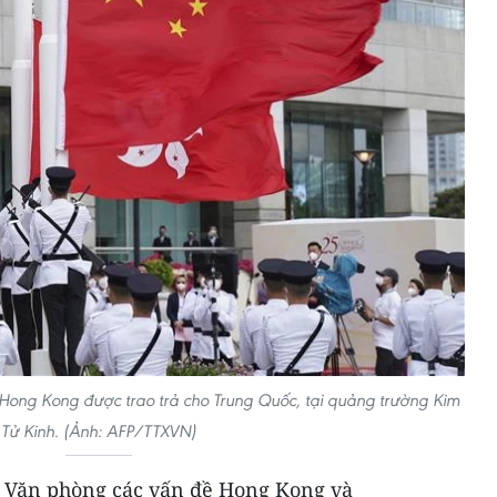
Hong Kong được trao trả cho Trung Quốc, tại quảng trường Kim
Tử Kinh. (Ảnh: AFP/TTXVN)
 Văn phòng các vấn đề Hong Kong và