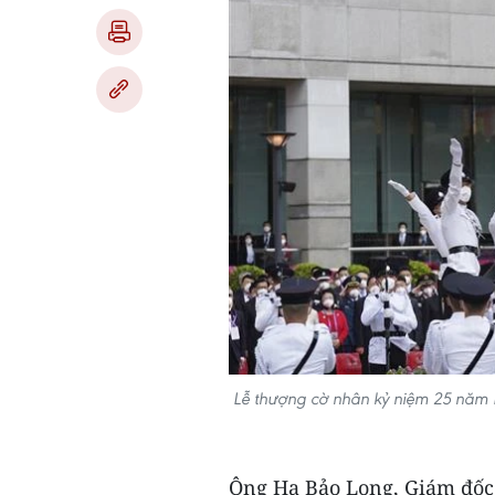
Lễ thượng cờ nhân kỷ niệm 25 năm 
Ông Hạ Bảo Long, Giám đốc