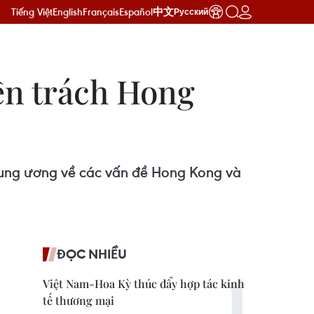
Tiếng Việt
English
Français
Español
中文
Русский
ên trách Hong
rung ương về các vấn đề Hong Kong và
ĐỌC NHIỀU
Việt Nam-Hoa Kỳ thúc đẩy hợp tác kinh
tế thương mại