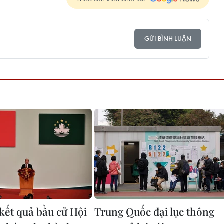
GỬI BÌNH LUẬN
kết quả bầu cử Hội
Trung Quốc đại lục thông