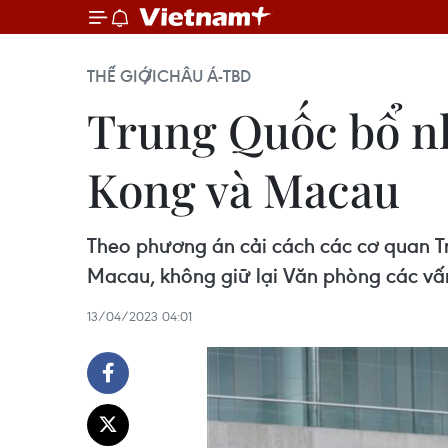
THẾ GIỚI
CHÂU Á-TBD
Trung Quốc bổ n
Kong và Macau
Theo phương án cải cách các cơ quan T
Macau, không giữ lại Văn phòng các v
13/04/2023 04:01