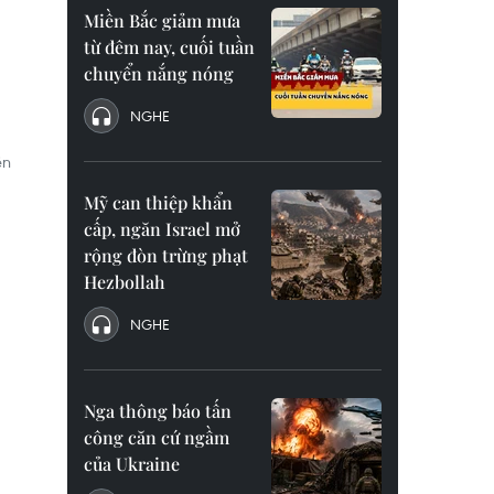
Miền Bắc giảm mưa
từ đêm nay, cuối tuần
chuyển nắng nóng
NGHE
ện
Mỹ can thiệp khẩn
cấp, ngăn Israel mở
rộng đòn trừng phạt
Hezbollah
NGHE
Nga thông báo tấn
công căn cứ ngầm
của Ukraine