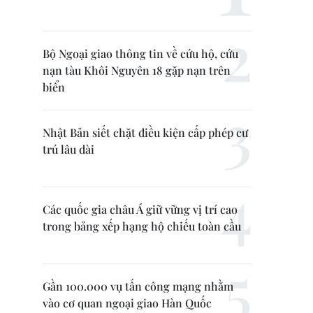
Bộ Ngoại giao thông tin về cứu hộ, cứu
nạn tàu Khôi Nguyên 18 gặp nạn trên
biển
Nhật Bản siết chặt điều kiện cấp phép cư
trú lâu dài
Các quốc gia châu Á giữ vững vị trí cao
trong bảng xếp hạng hộ chiếu toàn cầu
Gần 100.000 vụ tấn công mạng nhằm
vào cơ quan ngoại giao Hàn Quốc