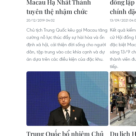
Macau Hạ Nhất Thành
đồng lập
tuyên thệ nhậm chức
chính đặ
20/12/2019 04:02
13/09/2021 04:
Chủ tịch Trung Quốc kêu gọi Macau tăng
Kết quả kiểm
cường nỗ lực thúc đẩy sự hài hòa và ổn
cử Hội đồng
định xã hội, cải thiện đời sống cho người
đặc biệt Mac
dân, tập trung vào các khía cạnh và dự
sáng 13/9 ch
án dựa trên các điều kiện của đặc khu.
thành viên đ
tiếp.
Trung Quốc bổ nhiệm Chủ
Du lịch 