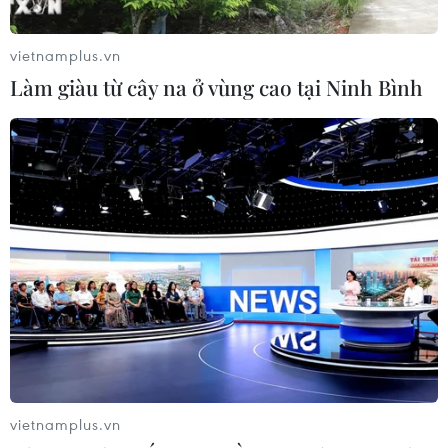
Quốc đã ban hành thông tư phát động phong
trào "Cấm xa hoa lãng phí, đề cao tiết kiệm
vietnamplus.vn
trong tổ chức các lễ hội."
Làm giàu từ cây na ở vùng cao tại Ninh Bình
Cục Quản lý báo chí, xuất bản và phát thanh -
truyền hình quốc gia Trung Quốc quy định các
chương trình văn nghệ được phát lại trên các
đài truyền hình địa phương trong dịp Tết không
được vượt quá ba chương trình mỗi tối.
Báo Thanh niên Trung Quốc cho biết, kể từ Tết
Trung thu năm 2013, CCTV đã huỷ bỏ 17 chương
trình văn nghệ, chiếm hơn một nửa số chương
trình giải trí của đài này.
Chương trình Đón Xuân của CCTV kéo dài trong
vietnamplus.vn
hơn 4 giờ với các tiết mục chủ đạo như ca múa,