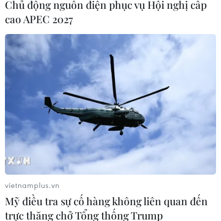
Chủ động nguồn điện phục vụ Hội nghị cấp
cao APEC 2027
Trung Quốc duy trì cảnh báo mưa
lớn và dông mạnh
04/08/2026 11:59
“Tỏa sáng Nghị lực Việt” 2026 đồng
hành cùng thanh niên khuyết tật
04/08/2026 11:14
Lở đất tại Ethiopia khiến ít nhất 14
vietnamplus.vn
người thiệt mạng
Mỹ điều tra sự cố hàng không liên quan đến
04/08/2026 10:53
trực thăng chở Tổng thống Trump