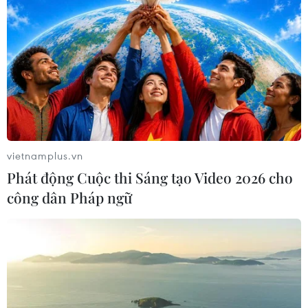
Làm rõ toàn bộ chuỗi hành vi
gây rối trật tự công cộng của Khánh
Sky
04/08/2026 04:15
Xem thêm
vietnamplus.vn
Phát động Cuộc thi Sáng tạo Video 2026 cho
công dân Pháp ngữ
CƠ QUAN CHỦ QUẢN: THÔNG TẤN XÃ VIỆT NAM
Tổng Biên tập: TRẦN TIẾN DUẨN
Phó Tổng Biên tập: NGUYỄN THỊ TÁM, KHÚC THANH
THỦY