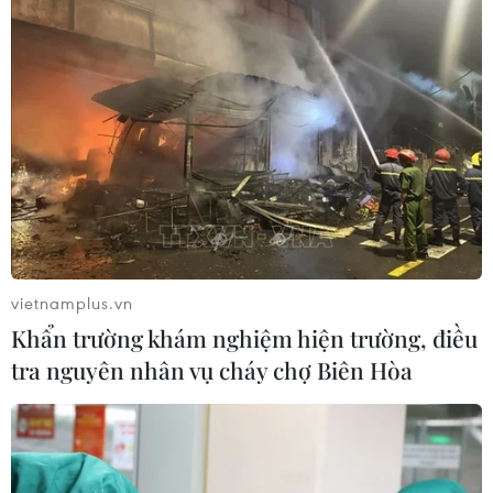
Khẩn trường khám nghiệm
hiện trường, điều tra nguyên nhân
vụ cháy chợ Biên Hòa
06/08/2026 04:37
Pháp mở các điểm tắm sông
phục vụ người dân trong mùa Hè
nắng nóng
vietnamplus.vn
06/08/2026 03:02
Khẩn trường khám nghiệm hiện trường, điều
tra nguyên nhân vụ cháy chợ Biên Hòa
Bất chấp nắng nóng kỷ lục, du khách
châu Á vẫn đổ sang châu Âu
05/08/2026 23:27