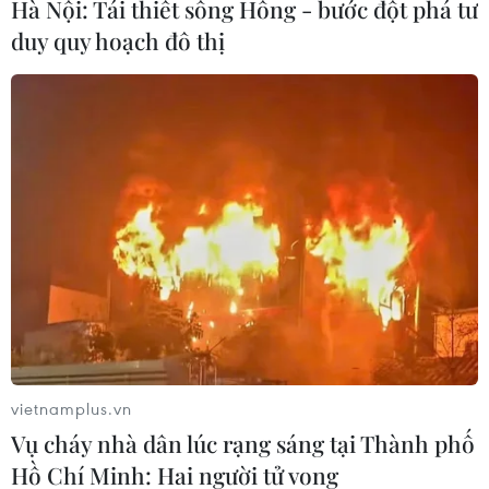
Hà Nội: Tái thiết sông Hồng - bước đột phá tư
nhạc, kịch vui và tấu hài, được phát sóng vào
duy quy hoạch đô thị
đêm Giao thừa kể từ năm 1980 đến nay./.
(TTXVN)
vietnamplus.vn
Vụ cháy nhà dân lúc rạng sáng tại Thành phố
Hồ Chí Minh: Hai người tử vong