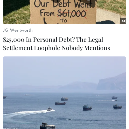
JG Wentworth
$25,000 In Personal Debt? The Legal
Settlement Loophole Nobody Mentions
Bộ trưởng Bộ Thương mại Trung Quốc, ông Vương Văn Đào.
(Nguồn: Reuters)
Ngày 29/5, Bộ Thương mại Trung Quốc cho biết
Bộ trưởng bộ này, ông Vương Văn Đào, đã hối
thúc Nhật Bản "sửa sai" trong việc áp đặt kiểm
soát xuất khẩu chip.