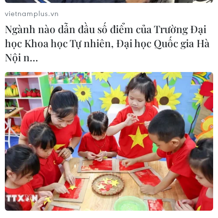
vietnamplus.vn
Ngành nào dẫn đầu số điểm của Trường Đại
học Khoa học Tự nhiên, Đại học Quốc gia Hà
Nội n…
Cuộc chiến chip máy tính: Mỹ đóng băng
công nghệ AI của Trung Quốc
24/01/2023 22:20
Vào đầu tháng 10/2022, chính quyền của Tổng thống
Mỹ Joe Biden đã áp đặt lệnh cấm xuất khẩu chip máy
tính nghiêm ngặt và sâu rộng nhất đối với Trung Quốc