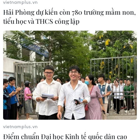
vietnamplus.vn
từ trước đến nay.
Hải Phòng dự kiến còn 780 trường mầm non,
tiểu học và THCS công lập
Mỹ, Nhật Bản và Hà Lan hạn chế xuất khẩu
vietnamplus.vn
công nghệ chip cho Trung Quốc
Điểm chuẩn Đại học Kinh tế quốc dân cao
28/01/2023 07:27