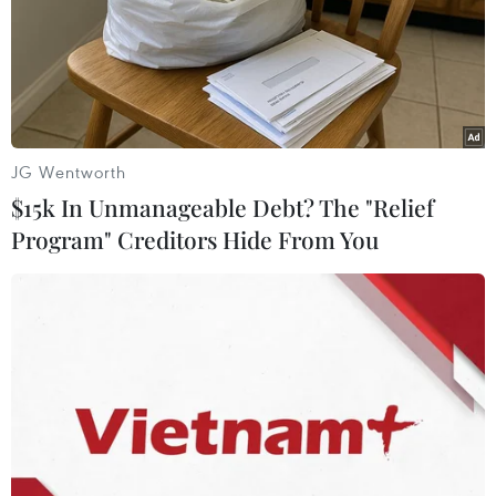
Trung Quốc khiếu nại lên WTO việc Mỹ
hạn chế xuất khẩu chip
JG Wentworth
13/12/2022 06:28
$15k In Unmanageable Debt? The "Relief
Bộ Thương mại Trung Quốc nêu rõ việc Mỹ áp đặt các
Program" Creditors Hide From You
biện pháp kiểm soát xuất khẩu chip "đe dọa sự ổn định
của chuỗi cung ứng công nghiệp toàn cầu."