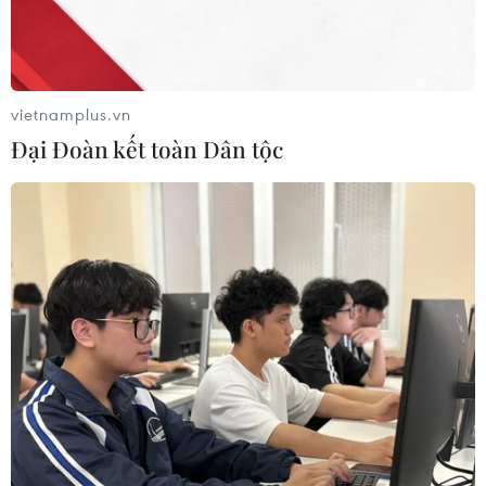
vietnamplus.vn
Đại Đoàn kết toàn Dân tộc
Các công ty Mỹ lên kế hoạch giảm sử dụng
chip Trung Quốc
05/01/2023 07:06
Hãng máy tính Dell của Mỹ đã yêu cầu các nhà cung
cấp những linh kiện cùng các công ty lắp ráp sản phẩm
hỗ trợ cho công tác chuẩn bị sản xuất ở những nước
khác ngoài Trung Quốc.