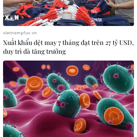
vietnamplus.vn
Xuất khẩu dệt may 7 tháng đạt trên 27 tỷ USD,
duy trì đà tăng trưởng
TIN CÙNG CHUYÊN MỤC