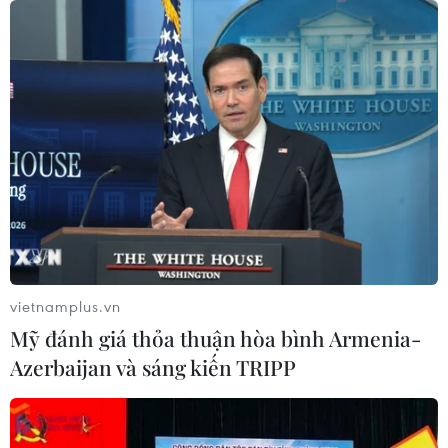
quốc tế
07/08/2026 12:04
Khởi động RE:ACT: Thử thách thanh
niên đổi mới sáng tạo vì cộng đồng
bền vững
07/08/2026 10:33
Hạ tầng AI - động lực tăng trưởng
mới của Đông Nam Á
vietnamplus.vn
07/08/2026 10:19
Mỹ đánh giá thỏa thuận hòa bình Armenia-
Azerbaijan và sáng kiến TRIPP
Quân khu 7 đẩy mạnh ứng dụng
khoa học-công nghệ trong tìm kiếm,