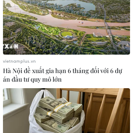
Mỹ trao đổi với Nhật Bản, Hà Lan về siết
chặt xuất khẩu chip
13/12/2022 04:23
Ngày 12/12, Cố vấn An ninh quốc gia Nhà Trắng Jake
Sullivan cho biết Mỹ đã trao đổi với các đối tác Nhật
Bản và Hà Lan nhằm siết chặt hoạt động xuất khẩu chip
sang Trung Quốc.
vietnamplus.vn
Hà Nội đề xuất gia hạn 6 tháng đối với 6 dự
án đầu tư quy mô lớn