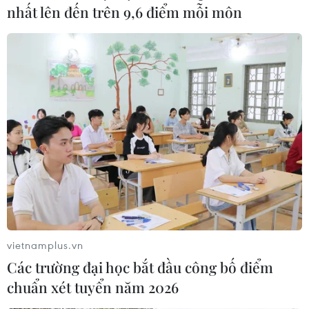
nhất lên đến trên 9,6 điểm mỗi môn
Theo hãng tin Bloomberg, Mỹ đã đạt được một thỏa
thuận với Hà Lan và Nhật Bản về hạn chế xuất khẩu
một số máy móc sản xuất chip tiên tiến sang Trung
Quốc trong các cuộc đàm phán kết thúc vào 27/1.
vietnamplus.vn
Các trường đại học bắt đầu công bố điểm
chuẩn xét tuyển năm 2026