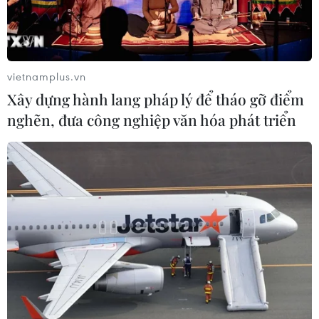
Đến năm 2030, Việt Nam làm chủ ít
nhất 4 công nghệ chiến lược
vietnamplus.vn
06/08/2026 12:58
Xây dựng hành lang pháp lý để tháo gỡ điểm
nghẽn, đưa công nghiệp văn hóa phát triển
Trung Quốc vận hành giàn phát điện
gió nổi đầu tiên chịu được bão cấp 17
06/08/2026 11:20
Cao điểm "100 ngày chuyển đổi số":
Chuyển động từ cơ sở
06/08/2026 09:48