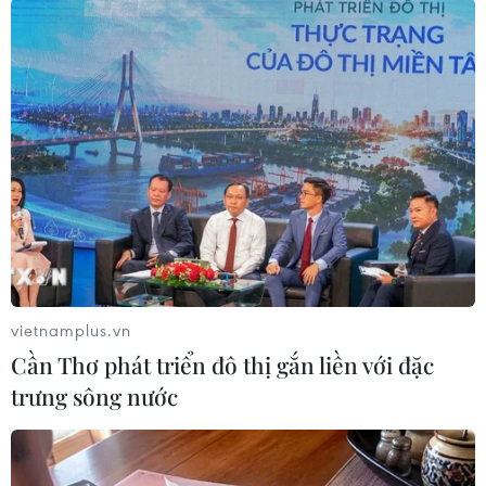
#Bộ Thương mại Trung Quốc
#Ngoại hối
#Xuất khẩu
#Chip bán dẫn
Nhật Bản
Trung Quốc
vietnamplus.vn
Cần Thơ phát triển đô thị gắn liền với đặc
trưng sông nước
Theo dõi VietnamPlus