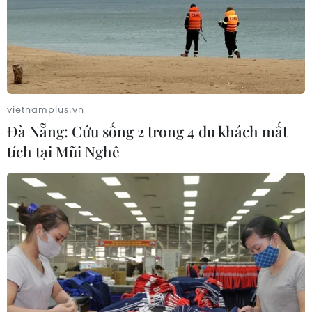
vietnamplus.vn
Đà Nẵng: Cứu sống 2 trong 4 du khách mất
tích tại Mũi Nghê