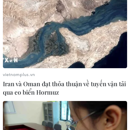
WHO ghi nhận tín hiệu tích cực từ
thử nghiệm điều trị Ebola tại Congo
04/08/2026 22:42
Đến năm 2030, Việt Nam làm chủ tối
thiểu 10 công nghệ lõi
04/08/2026 15:34
vietnamplus.vn
Iran và Oman đạt thỏa thuận về tuyến vận tải
qua eo biển Hormuz
Báo động xu hướng gia tăng người
trẻ mắc ung thư
04/08/2026 14:10