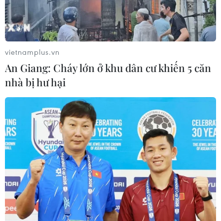
vietnamplus.vn
An Giang: Cháy lớn ở khu dân cư khiến 5 căn
nhà bị hư hại
Phát hiện loài sen tuyết mới có nguy cơ
tuyệt chủng tại Trung Quốc
11/08/2019 22:00
Các nhà nghiên cứu và nhân viên bảo tồn xác định hiện
còn gần 500 cây sen tuyết này, và núi Balang tại Khu
bảo tồn thiên nhiên quốc gia Ngọa Long, thuộc tỉnh Tứ
Xuyên là nơi duy nhất có sen tuyết mọc.