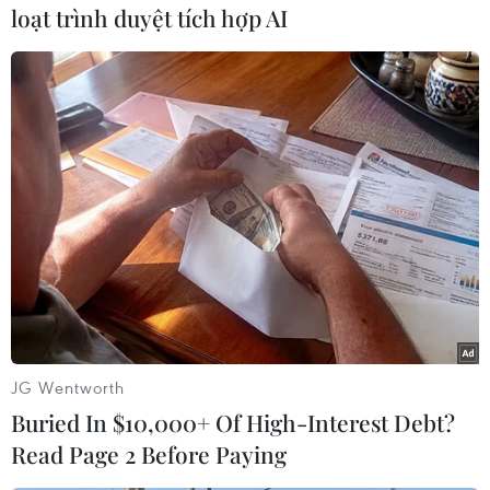
loạt trình duyệt tích hợp AI
#Trung Quốc
#Phát hiện loài thực vật mới
#Chi Nam mộc hương
#Aristolochia
#Loài thực vật hiếm
#Thuốc dân gian
Trung Quốc
JG Wentworth
Theo dõi VietnamPlus
Buried In $10,000+ Of High-Interest Debt?
Read Page 2 Before Paying