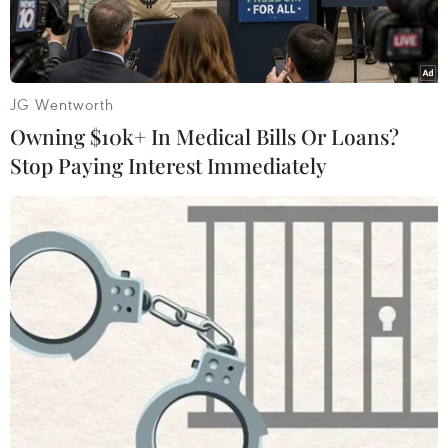
JG Wentworth
Owning $10k+ In Medical Bills Or Loans?
Stop Paying Interest Immediately
Loài thực vật mới được phát hiện tại Trung Quốc. (Ảnh:
news.cgtn.com)
Mới đây, các nhà nghiên cứu Trung Quốc đã
phát hiện ra một loài thực vật mới thuộc chi
Nam mộc hương (Aristolochia) ở thành phố Văn
Sơn, ở tỉnh Vân Nam, miền Tây Nam nước này.