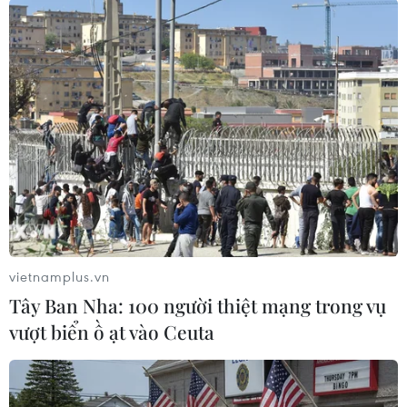
TIN LIÊN QUAN
vietnamplus.vn
Tây Ban Nha: 100 người thiệt mạng trong vụ
vượt biển ồ ạt vào Ceuta
Phát hiện loài cá kỳ dị có “chân” và “mũi”
giống con người