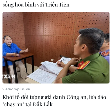
sống hòa bình với Triều Tiên
vietnamplus.vn
Khởi tố đối tượng giả danh Công an, lừa đảo
"chạy án" tại Đắk Lắk