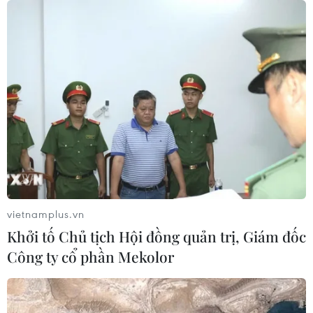
Trung Quốc phóng thành công hai
vệ tinh siêu phổ Đông Phương Huệ
Nhãn
05/08/2026 07:16
Israel phát triển xét nghiệm máu đơn
giản giúp phát hiện sớm ung thư
phổi
05/08/2026 03:42
vietnamplus.vn
Khởi tố Chủ tịch Hội đồng quản trị, Giám đốc
Thái Lan phát hiện hóa thạch khủng
Công ty cổ phần Mekolor
long ăn thịt hơn 130 triệu năm tuổi
05/08/2026 00:00