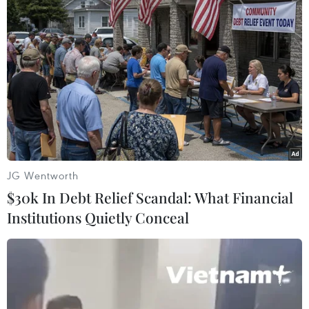
17/02/2016 03:39
Một ngư dân đảo quốc Grenada, nằm ở phía Đông
biển Caribe, đã bắt được một con cá lạ có hai “bàn
chân” có ngón và trên mặt có gờ mũi rất giống với con
người.
JG Wentworth
$30k In Debt Relief Scandal: What Financial
Institutions Quietly Conceal