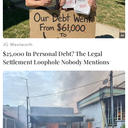
JG Wentworth
Peru phát hiện loài phong lan mới tại công
$25,000 In Personal Debt? The Legal
viên quốc gia thuộc Amazon
Settlement Loophole Nobody Mentions
15/08/2018 01:48
Loài lan mới được phát hiện trong một cuộc nghiên cứu
được thực hiện tại công viên rộng 4.800ha, ở độ cao
640m so với mực nước biển và nằm tại thung lũng
Huallaga.