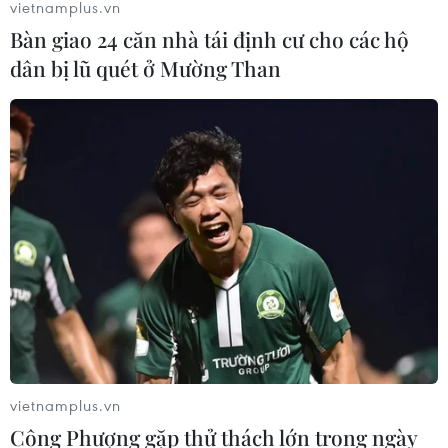
vietnamplus.vn
06/08/2026 07:15
Bàn giao 24 căn nhà tái định cư cho các hộ
dân bị lũ quét ở Mường Than
Việt Nam hướng tới làm
chủ 10 công nghệ lõi vào năm 2030
06/08/2026 04:38
Việt Nam và Lào thúc đẩy hợp tác
khoa học
05/08/2026 23:43
Phát triển mô hình AI giải mã “ngôn
ngữ của não bộ”
vietnamplus.vn
05/08/2026 23:26
Công Phượng gặp thử thách lớn trong ngày