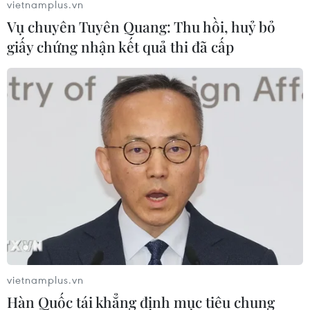
vietnamplus.vn
Cheo cheo lưng bạc (hươu chuột) là loài thú móng guốc
Vụ chuyên Tuyên Quang: Thu hồi, huỷ bỏ
đặc hữu của Việt Nam, chưa nơi nào khác ngoài Việt
giấy chứng nhận kết quả thi đã cấp
Nam có công bố ghi nhận sự hiện diện của loài này ở
ngoài tự nhiên.
vietnamplus.vn
Hàn Quốc tái khẳng định mục tiêu chung