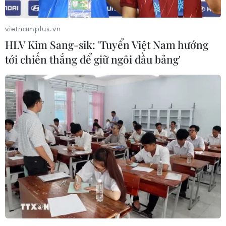
vietnamplus.vn
HLV Kim Sang-sik: 'Tuyển Việt Nam hướng
tới chiến thắng để giữ ngôi đầu bảng'
Hươu chuột tái xuất: Hy vọng cho nỗ lực
bảo tồn báu vật thiên nhiên
13/11/2019 08:30