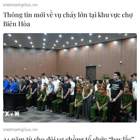
vietnamplus.vn
Thông tin mới về vụ cháy lớn tại khu vực chợ
Biên Hòa
vietnamplus.vn
24 năm tù cho đôi vợ chồng tổ chức “bay lắc”