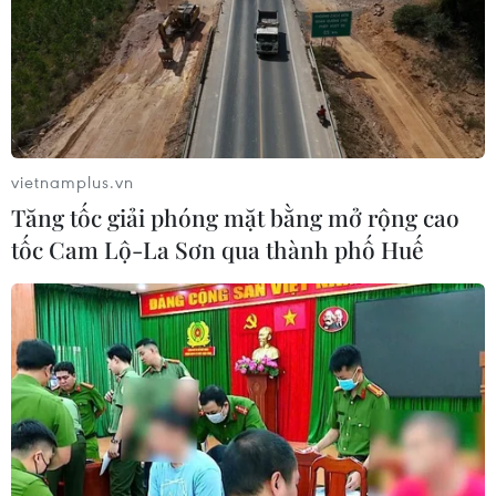
tạo
03/08/2026 04:37
Phương pháp mới giúp phát hiện
sớm bệnh Alzheimer
vietnamplus.vn
30/07/2026 14:27
Tăng tốc giải phóng mặt bằng mở rộng cao
tốc Cam Lộ-La Sơn qua thành phố Huế
Trong phòng Lab giám định
ADN: Nơi khoa học thắp hy vọng đưa
các liệt sĩ trở về
23/07/2026 09:18
Chiến dịch 500 ngày đêm:
Khi khoa học mở đường đưa các liệt