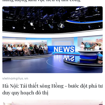
hiếm khi mắc bệnh. Tìm hiểu bí
mật của chúng có thể mang tới
ích lợi cho con người.
(Vietnam+)
vietnamplus.vn
Hà Nội: Tái thiết sông Hồng - bước đột phá tư
duy quy hoạch đô thị