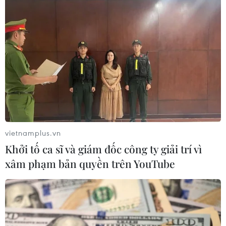
TIN LIÊN QUAN
vietnamplus.vn
Khởi tố ca sĩ và giám đốc công ty giải trí vì
xâm phạm bản quyền trên YouTube
Bỉ: Phát hiện loài dơi mũi nhọn soprane
quý hiếm tại khu bảo tồn Wortel-Kolonie
12/10/2024 08:10
Bên cạnh việc phát hiện loài dơi mũi nhọn soprane, nhà