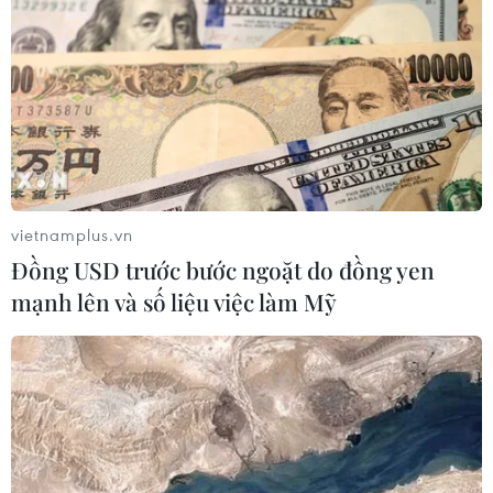
nghiên cứu Dirk Swaenen còn ghi nhận sự hiện diện của
loài dơi tai dài Leisler, một loài dơi nhỏ bé và ít được
biết đến.
vietnamplus.vn
Đồng USD trước bước ngoặt do đồng yen
mạnh lên và số liệu việc làm Mỹ
Loài dơi ở Lào mang virus tương tự virus