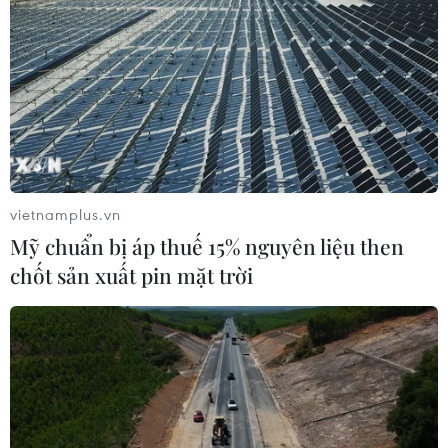
TIN CÙNG CHUYÊN MỤC
Anh thúc đẩy sử dụng robot trong
phẫu thuật nội soi
03/08/2026 10:34
vietnamplus.vn
Mỹ chuẩn bị áp thuế 15% nguyên liệu then
chốt sản xuất pin mặt trời
Châu Phi khẳng định vị thế
tự chủ công nghệ trong không gian
vũ trụ
03/08/2026 09:32
Robot hình người "Made in
Bolivia" và khát vọng đổi mới sáng