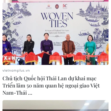
#Virus mới ở dơi Vân Nam
#Nguy cơ virus Nipah Hendra
#Dơi mang virus nguy hiểm
#Virus henipavirus gây chết người
#Phát hiện virus trong thận dơi
#Dơi Vân Nam và mối đe dọa dịch bệnh
Trung Quốc
vietnamplus.vn
Theo dõi VietnamPlus
Chủ tịch Quốc hội Thái Lan dự khai mạc
Triển lãm 50 năm quan hệ ngoại giao Việt
Nam-Thái …