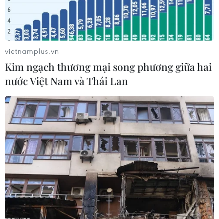
vietnamplus.vn
Kim ngạch thương mại song phương giữa hai
nước Việt Nam và Thái Lan
Ảnh minh họa. (Nguồn: asm)
Theo PLOS, các nhà khoa học Trung Quốc vừa
phát hiện hai loại virus mới trên dơi có họ hàng
gần với virus Nipah và Hendra - những mầm
bệnh nguy hiểm từng gây tử vong cao ở người.
Phát hiện được thực hiện tại các vườn cây ăn
trái gần khu dân cư ở tỉnh Vân Nam, làm dấy