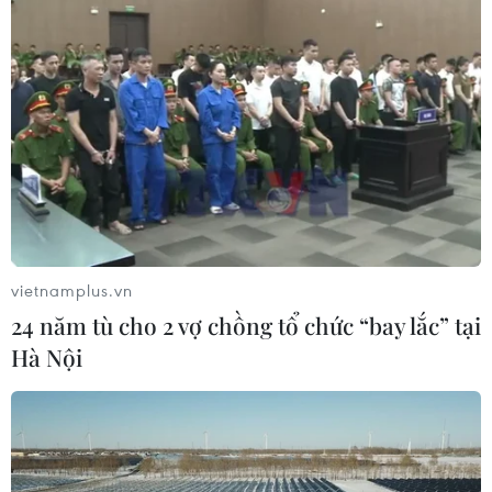
vietnamplus.vn
24 năm tù cho 2 vợ chồng tổ chức “bay lắc” tại
Hà Nội