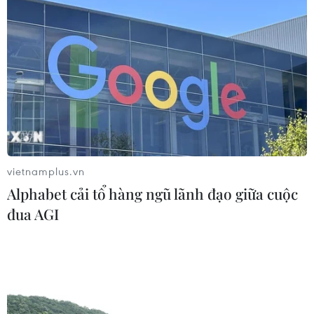
lược" thiết kế chính sách đô thị Thủ
đô
27/05/2026 04:28
Các nhà khoa học Israel phát triển
phương pháp điều trị dị ứng đậu
phộng
23/05/2026 10:40
vietnamplus.vn
Alphabet cải tổ hàng ngũ lãnh đạo giữa cuộc
Hệ sinh thái khởi
đua AGI
nghiệp Thành phố Hồ Chí Minh xếp
hạng 98 toàn cầu
20/05/2026 08:45
Thành phố Hồ Chí Minh vào Top 100